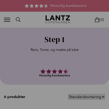
Parfumefri dansk hudpleje, og lysterapi til huden
Personlig kundeservice
(0)
Step 1
Rens, Toner, og maske på tube
BLAND SELV
BEAUTY DEALS
REELS
UNIVERS
LIVE
HU
Personlig kundeservice
6 produkter