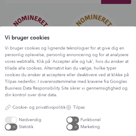
Vi bruger cookies
Vi bruger cookies og lignende teknologier for at give dig en
personlig oplevelse, personlig annoncering og for at analysere
vores webtrafik. Klik på 'Accepter alle og luk', hvis du ønsker at
tillade alle cookies. Alternativt kan du vælge, hvilke typer
cookies du ønsker at acceptere eller deaktivere ved at klikke på
Tilpas nedenfor. I overensstemmelse med kravene fra
Googles
Business Data Responsibility Site
sikrer vi gennemsigtighed og
Har du et spørgsmål?
din kontrol over dine data.
Du kan kontakte vores kundeservice på:
Cookie- og privatlivspolitik
Tilpas
kundeservice@lantzcph.com
Nødvendig
Funktionel
Telefon & mail besvares I tidsrummet:
Statistik
Marketing
Mandag, Onsdag & Fredag: 09.00 – 14.00