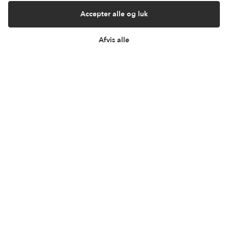
+45 60 13 27 49
Accepter alle og luk
Afvis alle
Information
Min Konto
Lantz Univers
Handelsbetingelser
Fortrydelsesret
Returnering & ombytning
Persondatapolitik
Om os
Sitemap
Cookie indstillinger
Fortryd køb
Returportal / Returnering
Besøg vores showroom