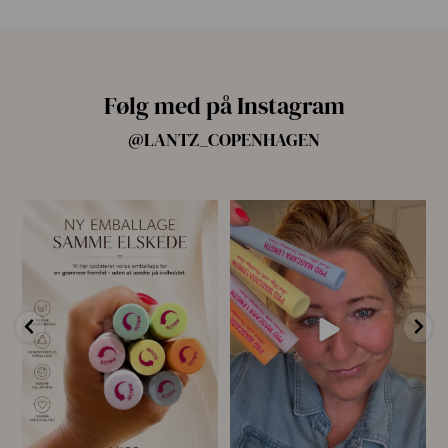
Følg med på Instagram
@LANTZ_COPENHAGEN
🌿 Ny emballage – samme
For første gang har vi samlet
mascara, du elsker 💗
alle fire Pro
...
...
14
10
13
0