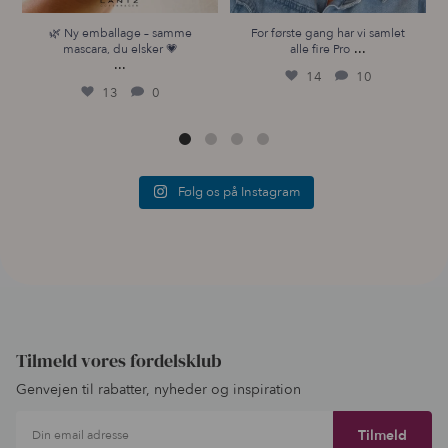
🌿 Ny emballage – samme
For første gang har vi samlet
...
mascara, du elsker 💗
alle fire Pro
...
14
10
13
0
Følg os på Instagram
Tilmeld vores fordelsklub
Genvejen til rabatter, nyheder og inspiration
Din email adresse