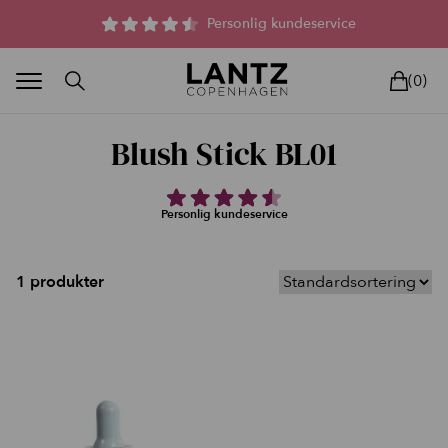
Parfumefri dansk hudpleje, og lysterapi til huden
Personlig kundeservice
(0)
Blush Stick BL01
Personlig kundeservice
BLAND SELV
BEAUTY DEALS
REELS
UNIVERS
LIVE
HU
1 produkter