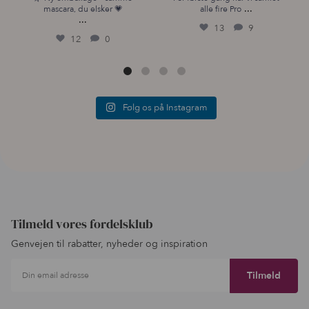
...
mascara, du elsker 💗
alle fire Pro
...
13
9
12
0
Følg os på Instagram
Tilmeld vores fordelsklub
Genvejen til rabatter, nyheder og inspiration
Din email adresse