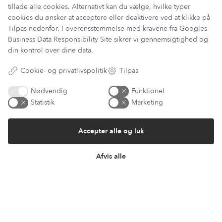
tillade alle cookies. Alternativt kan du vælge, hvilke typer
cookies du ønsker at acceptere eller deaktivere ved at klikke på
Tilpas nedenfor. I overensstemmelse med kravene fra
Googles
Information
Business Data Responsibility Site
sikrer vi gennemsigtighed og
Min Konto
din kontrol over dine data.
Lantz Univers
Handelsbetingelser
Cookie- og privatlivspolitik
Tilpas
Fortrydelsesret
Returnering & ombytning
Nødvendig
Funktionel
Persondatapolitik
Statistik
Marketing
Om os
Sitemap
Accepter alle og luk
Cookie indstillinger
Fortryd køb
Afvis alle
Returportal / Returnering
Besøg vores showroom
Mosevej 9
4700 Næstved