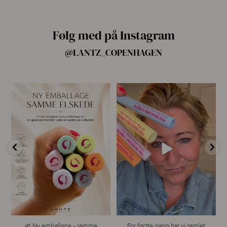
Følg med på Instagram
@LANTZ_COPENHAGEN
🌿 Ny emballage – samme
For første gang har vi samlet
mascara, du elsker 💗
alle fire Pro
...
...
13
9
12
0
🌿 Ny emballage – samme
For første gang har vi samlet