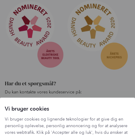
Har du et spørgsmål?
Du kan kontakte vores kundeservice på:
kundeservice@lantzcph.com
Vi bruger cookies
Telefon & mail besvares I tidsrummet:
Mandag, Onsdag & Fredag: 09.00 – 14.00
Vi bruger cookies og lignende teknologier for at give dig en
+45 60 13 27 49
personlig oplevelse, personlig annoncering og for at analysere
vores webtrafik. Klik på 'Accepter alle og luk', hvis du ønsker at