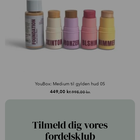
YouBox: Medium til gylden hud 05
449,00
kr.
995,00
kr.
Den
Den
oprindelige
aktuelle
pris
pris
var:
er:
995,00 kr..
449,00 kr..
Tilmeld dig vores
fordelsklub