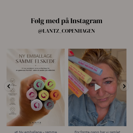
Følg med på Instagram
@LANTZ_COPENHAGEN
🌿 Ny emballage – samme
For første gang har vi samlet
mascara, du elsker 💗
alle fire Pro
...
...
14
10
13
0
🌿 Ny emballage – samme
For første gang har vi samlet