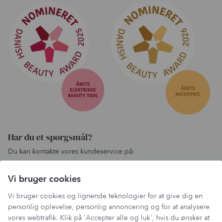
Har du et spørgsmål?
Du kan kontakte vores kundeservice på:
kundeservice@lantzcph.com
Vi bruger cookies
Telefon & mail besvares I tidsrummet:
Mandag, Onsdag & Fredag: 09.00 – 14.00
Vi bruger cookies og lignende teknologier for at give dig en
+45 60 13 27 49
personlig oplevelse, personlig annoncering og for at analysere
vores webtrafik. Klik på 'Accepter alle og luk', hvis du ønsker at