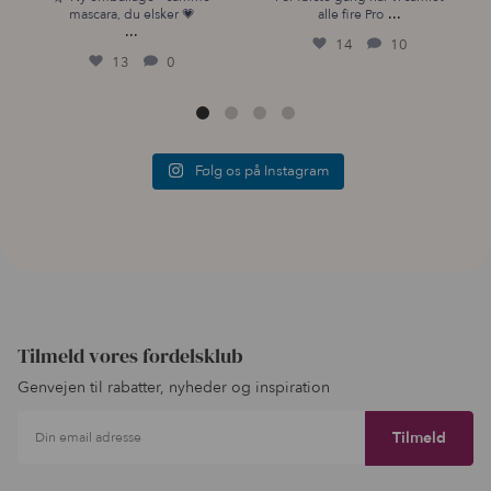
...
mascara, du elsker 💗
alle fire Pro
...
14
10
13
0
Følg os på Instagram
Tilmeld vores fordelsklub
Genvejen til rabatter, nyheder og inspiration
Din email adresse