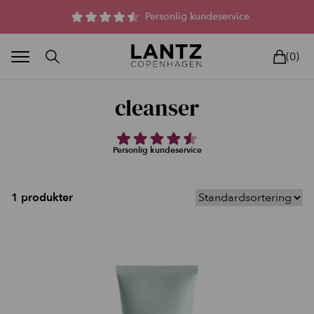
Parfumefri dansk hudpleje, og lysterapi til huden
Personlig kundeservice
(0)
cleanser
Personlig kundeservice
BLAND SELV
BEAUTY DEALS
REELS
UNIVERS
LIVE
HU
1 produkter