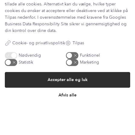
tillade alle cookies. Alternativt kan du vælge, hvilke typer
cookies du ønsker at acceptere eller deaktivere ved at klikke på
Tilpas nedenfor. I overensstemmelse med kravene fra
Googles
Information
Business Data Responsibility Site
sikrer vi gennemsigtighed og
Min Konto
din kontrol over dine data.
Lantz Univers
Handelsbetingelser
Cookie- og privatlivspolitik
Tilpas
Fortrydelsesret
Returnering & ombytning
Nødvendig
Funktionel
Persondatapolitik
Statistik
Marketing
Om os
Sitemap
Accepter alle og luk
Cookie indstillinger
Fortryd køb
Afvis alle
Returportal / Returnering
Besøg vores showroom
Mosevej 9
4700 Næstved