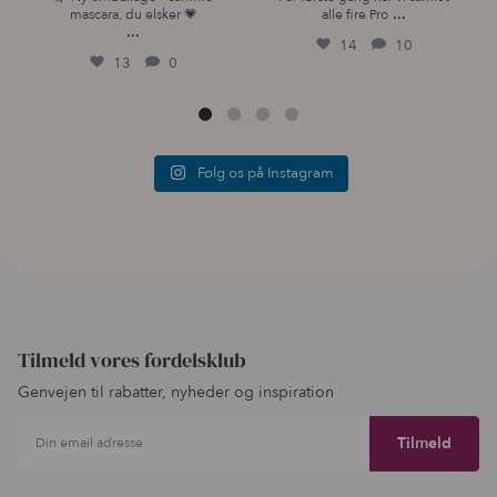
...
mascara, du elsker 💗
alle fire Pro
...
14
10
13
0
Følg os på Instagram
Tilmeld vores fordelsklub
Genvejen til rabatter, nyheder og inspiration
Din email adresse