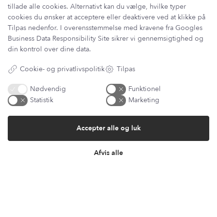
tillade alle cookies. Alternativt kan du vælge, hvilke typer
cookies du ønsker at acceptere eller deaktivere ved at klikke på
Tilpas nedenfor. I overensstemmelse med kravene fra
Googles
Information
Business Data Responsibility Site
sikrer vi gennemsigtighed og
Min Konto
din kontrol over dine data.
Lantz Univers
Handelsbetingelser
Cookie- og privatlivspolitik
Tilpas
Fortrydelsesret
Returnering & ombytning
Nødvendig
Funktionel
Persondatapolitik
Statistik
Marketing
Om os
Sitemap
Accepter alle og luk
Cookie indstillinger
Fortryd køb
Afvis alle
Returportal / Returnering
Besøg vores showroom
Mosevej 9
4700 Næstved