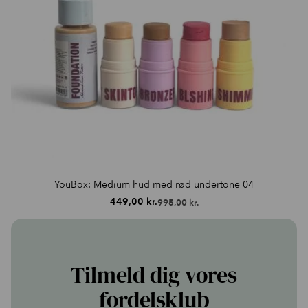
YouBox: Medium hud med rød undertone 04
449,00
kr.
995,00
kr.
Den
Den
oprindelige
aktuelle
pris
pris
var:
er:
995,00 kr..
449,00 kr..
Tilmeld dig vores
fordelsklub