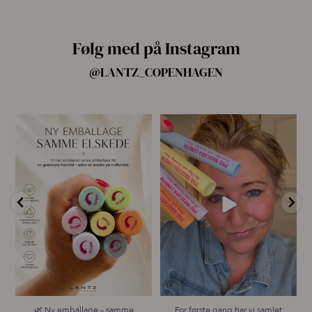
Følg med på Instagram
@LANTZ_COPENHAGEN
🌿 Ny emballage – samme
For første gang har vi samlet
mascara, du elsker 💗
alle fire Pro
...
...
14
10
13
0
🌿 Ny emballage – samme
For første gang har vi samlet