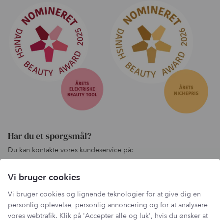
Har du et spørgsmål?
Du kan kontakte vores kundeservice på:
kundeservice@lantzcph.com
Vi bruger cookies
Telefon & mail besvares I tidsrummet:
Mandag, Onsdag & Fredag: 09.00 – 14.00
Vi bruger cookies og lignende teknologier for at give dig en
+45 60 13 27 49
personlig oplevelse, personlig annoncering og for at analysere
vores webtrafik. Klik på 'Accepter alle og luk', hvis du ønsker at