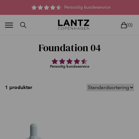
Parfumefri dansk hudpleje, og lysterapi til huden
Personlig kundeservice
(0)
Foundation 04
Personlig kundeservice
BLAND SELV
BEAUTY DEALS
REELS
UNIVERS
LIVE
HU
1 produkter