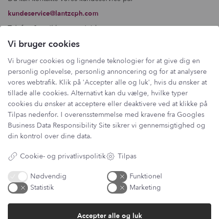
kundeservice@lantzcph.com
Telefon & mail besvares I tidsrummet:
Mandag, Onsdag & Fredag: 09.00 – 14.00
Vi bruger cookies
+45 60 13 27 49
Vi bruger cookies og lignende teknologier for at give dig en
personlig oplevelse, personlig annoncering og for at analysere
vores webtrafik. Klik på 'Accepter alle og luk', hvis du ønsker at
tillade alle cookies. Alternativt kan du vælge, hvilke typer
Information
cookies du ønsker at acceptere eller deaktivere ved at klikke på
Tilpas nedenfor. I overensstemmelse med kravene fra
Googles
Min Konto
Business Data Responsibility Site
sikrer vi gennemsigtighed og
Lantz Univers
din kontrol over dine data.
Handelsbetingelser
Fortrydelsesret
Cookie- og privatlivspolitik
Tilpas
Returnering & ombytning
Persondatapolitik
Nødvendig
Funktionel
Om os
Statistik
Marketing
Sitemap
Cookie indstillinger
Fortryd køb
Accepter alle og luk