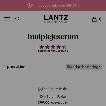
Parfumefri dansk hudpleje, og lysterapi til huden
Fri fragt ved køb over 499 DKK
(0)
hudplejeserum
Personlig kundeservice
BLAND SELV
BEAUTY DEALS
REELS
UNIVERS
LIVE
HU
1 produkter
Din Serum Pakke
399,00
kr.
498,00
kr.
Den
Den