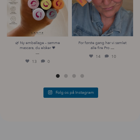
🌿 Ny emballage – samme
For første gang har vi samlet
...
mascara, du elsker 💗
alle fire Pro
...
14
10
13
0
Følg os på Instagram