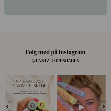
Følg med på Instagram
@LANTZ_COPENHAGEN
🌿 Ny emballage – samme
For første gang har vi samlet
mascara, du elsker 💗
alle fire Pro
...
...
14
10
13
0