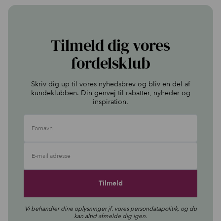
oprindelige
aktuelle
pris
pris
var:
er:
498,00 kr..
399,00 kr..
Tilmeld dig vores
fordelsklub
Skriv dig up til vores nyhedsbrev og bliv en del af
kundeklubben. Din genvej til rabatter, nyheder og
inspiration.
Fornavn
E-mail adresse
Vi behandler dine oplysninger jf. vores
persondatapolitik
, og du
kan altid afmelde dig igen.