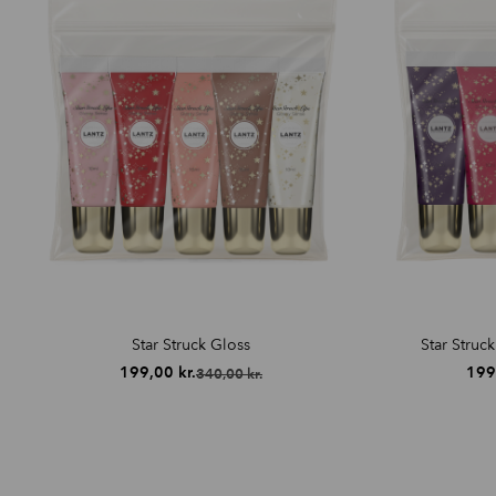
Star Struck Gloss
Star Struc
199,00
kr.
199
340,00
kr.
Den
Den
oprindelige
aktuelle
pris
pris
var:
er:
340,00 kr..
199,00 kr..