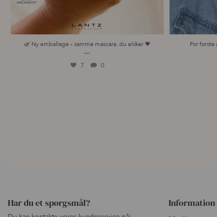
🌿 Ny emballage – samme mascara, du elsker 💗
For første 
...
7
0
Har du et spørgsmål?
Information
Du kan kontakte vores kundeservice på: