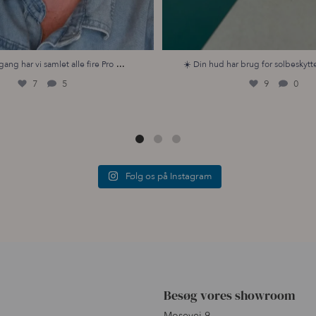
...
gang har vi samlet alle fire Pro
☀️ Din hud har brug for solbeskytte
7
5
9
0
Følg os på Instagram
Besøg vores showroom
Mosevej 9