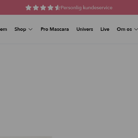
Personlig kundeservice
jem
Shop
Pro Mascara
Univers
Live
Om os
Spørgsmål 
MAKEUP
Kunstige vipper
Køb et Gav
Beauty Deals
Stay-On Lashes
Pro Mascara
Naturlige magnetiske 
Øjenmakeup
Magnetiske Vipper –
volume
Foundation
Magnetiske vipper me
volume
Makeup Sticks
Tilbud og Pakker
Foundation & Makeup Sticks:
Bundle
FAQ
Læbe pynt