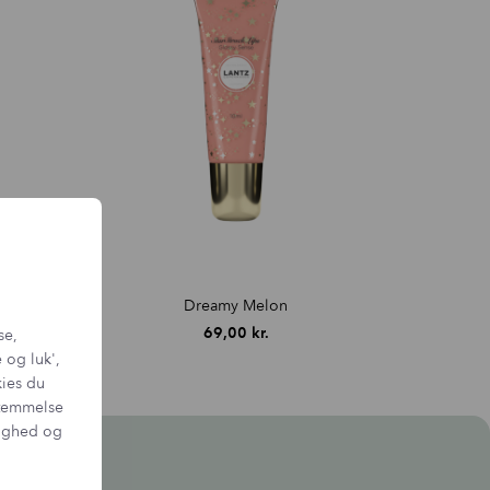
Dreamy Melon
69,00
kr.
se,
 og luk',
kies du
sstemmelse
tighed og