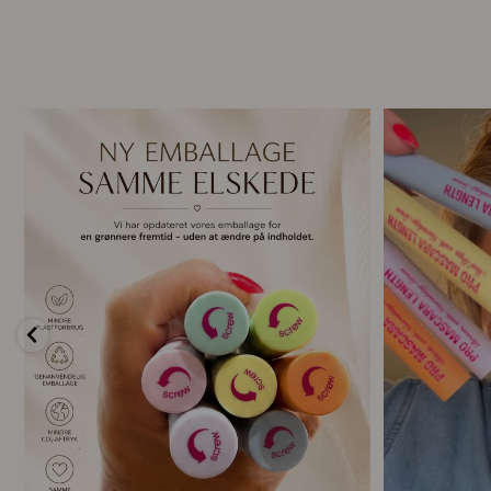
🌿 Ny emballage – samme mascara, du elsker 💗
For første g
...
7
0