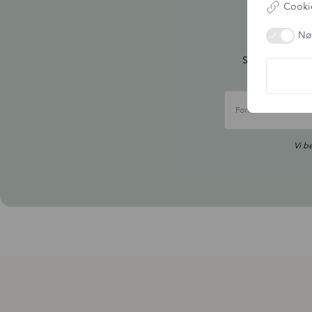
Cookie
Ti
Nø
Skriv dig up ti
Fornavn
Vi b