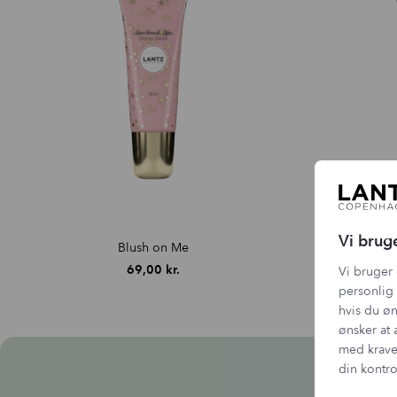
Vi brug
Blush on Me
Mo
69,00
kr.
Vi bruger 
personlig 
hvis du øn
ønsker at 
med krave
din kontro