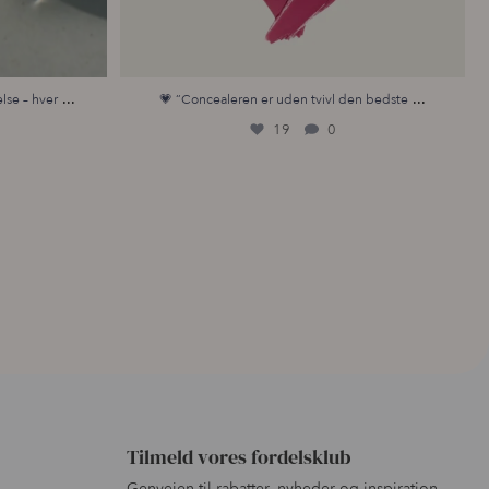
...
...
lse – hver
💗 “Concealeren er uden tvivl den bedste
19
0
Tilmeld vores fordelsklub
Genvejen til rabatter, nyheder og inspiration