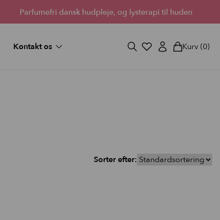
Parfumefri dansk hudpleje, og lysterapi til huden
Kontakt os
Kurv
(0)
og svar
Fortryd køb
ekort
Bliv forhandler
Lantz’s Visioner
vipper
 medium
d fuld
Sorter efter:
StayOn Lashes
3 skønne kits for fyldigere