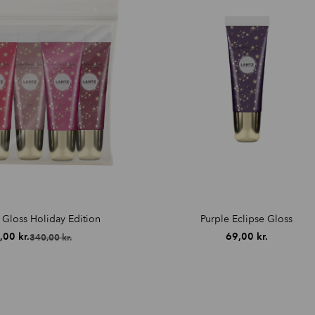
k Gloss Holiday Edition
Purple Eclipse Gloss
,00
kr.
69,00
kr.
340,00
kr.
Den
Den
oprindelige
aktuelle
pris
pris
var:
er:
340,00 kr..
199,00 kr..