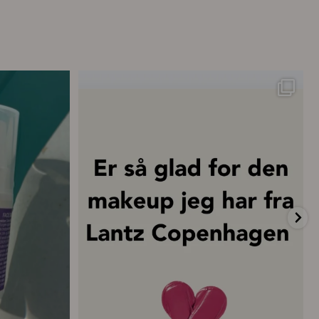
ttelse – hver
...
💗 “Concealeren er uden tvivl den bedste
...
19
0