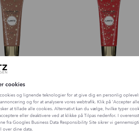
er cookies
cha Must-Have
Berry Crush 🍓
69,00
kr.
69,00
kr.
cookies og lignende teknologier for at give dig en personlig oplevel
annoncering og for at analysere vores webtrafik. Klik på 'Accepter alle
sker at tillade alle cookies. Alternativt kan du vælge, hvilke typer coo
acceptere eller deaktivere ved at klikke på Tilpas nedenfor. I overen
ne fra
Googles Business Data Responsibility Site
sikrer vi gennemsig
l over dine data.