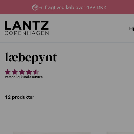
Fri fragt ved køb over 499 DKK
H
Hudpleje
Lysterapi til huden
læbepynt
YouBox, Sommerhud &
Lysterapimaskiner
oprydning
Lysterapi pakker
Bland Selv Løsninger
Produkter til Lysterapi
Personlig kundeservice
Rens, toner og håndcreme
Serumserie
12 produkter
Ansigtscreme
Ansigtsmasker
Kataloger