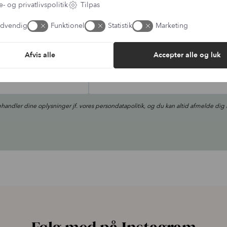
- og privatlivspolitik
Tilpas
lmeld dig vores fordelsk
dvendig
Funktionel
Statistik
Marketing
l vores nyhedsbrev og bliv en del af kundeklubben. Din genvej til raba
inspiration.
Afvis alle
Accepter alle og luk
E-mail adresse
ehandler dine oplysninger jf. vores
persondatapolitik
, og du kan altid afmelde dig 