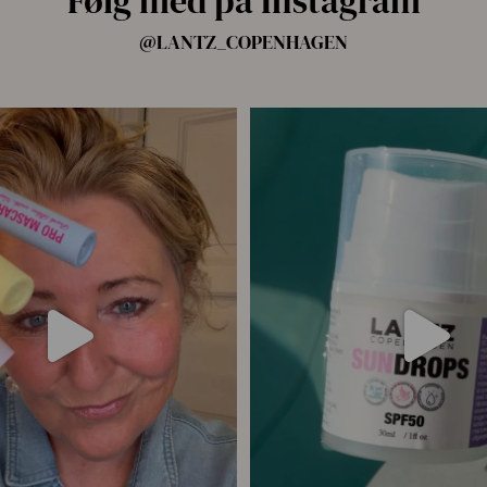
Følg med på Instagram
@LANTZ_COPENHAGEN
ang har vi samlet alle fire Pro
...
☀️ Din hud har brug for solbesky
7
5
9
0