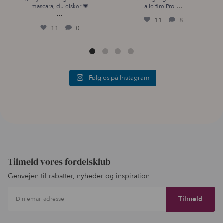
...
mascara, du elsker 💗
alle fire Pro
...
11
8
11
0
Følg os på Instagram
Tilmeld vores fordelsklub
Genvejen til rabatter, nyheder og inspiration
Din email adresse