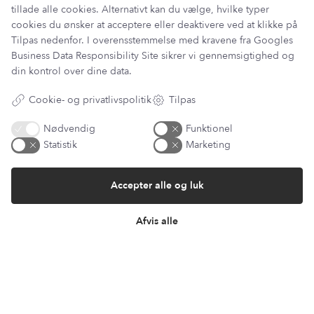
tillade alle cookies. Alternativt kan du vælge, hvilke typer
cookies du ønsker at acceptere eller deaktivere ved at klikke på
Tilpas nedenfor. I overensstemmelse med kravene fra
Googles
Information
Business Data Responsibility Site
sikrer vi gennemsigtighed og
Min Konto
din kontrol over dine data.
Lantz Univers
Handelsbetingelser
Cookie- og privatlivspolitik
Tilpas
Fortrydelsesret
Returnering & ombytning
Nødvendig
Funktionel
Persondatapolitik
Statistik
Marketing
Om os
Sitemap
Accepter alle og luk
Cookie indstillinger
Fortryd køb
Afvis alle
Returportal / Returnering
Besøg vores showroom
Mosevej 9
4700 Næstved