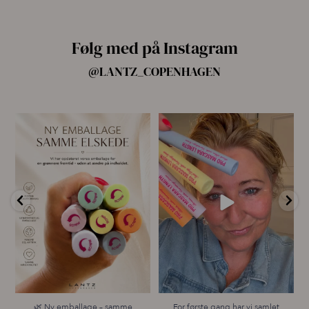
Følg med på Instagram
@LANTZ_COPENHAGEN
🌿 Ny emballage – samme
For første gang har vi samlet
mascara, du elsker 💗
alle fire Pro
...
...
11
8
11
0
🌿 Ny emballage – samme
For første gang har vi samlet