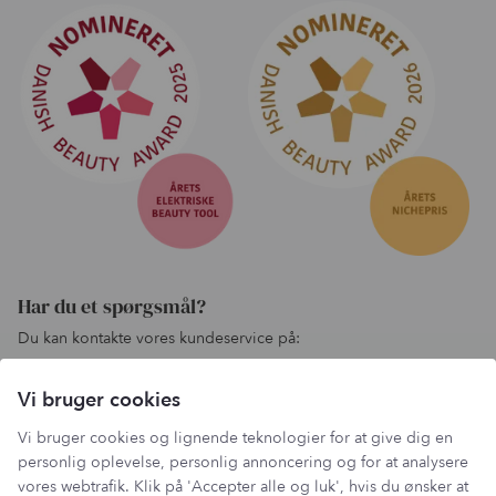
Har du et spørgsmål?
Du kan kontakte vores kundeservice på:
kundeservice@lantzcph.com
Vi bruger cookies
Telefon & mail besvares I tidsrummet:
Mandag, Onsdag & Fredag: 09.00 – 14.00
Vi bruger cookies og lignende teknologier for at give dig en
+45 60 13 27 49
personlig oplevelse, personlig annoncering og for at analysere
vores webtrafik. Klik på 'Accepter alle og luk', hvis du ønsker at