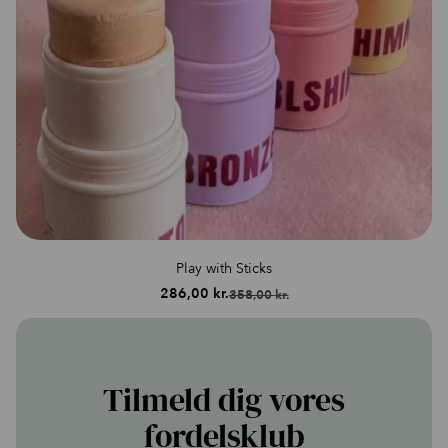
Play with Sticks
286,00
kr.
358,00
kr.
Den
Den
oprindelige
aktuelle
pris
pris
var:
er:
358,00 kr..
286,00 kr..
Tilmeld dig vores
fordelsklub