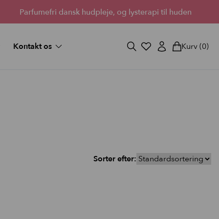
Parfumefri dansk hudpleje, og lysterapi til huden
Kontakt os
Kurv
(0)
og svar
Fortryd køb
ekort
Bliv forhandler
Lantz’s Visioner
vipper
 medium
d fuld
Sorter efter:
StayOn Lashes
3 skønne kits for fyldigere