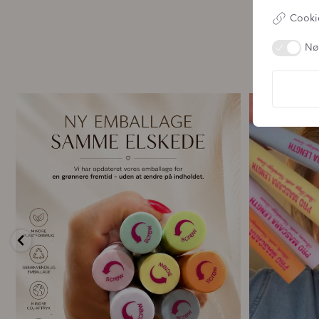
Cookie
Nø
🌿 Ny emballage – samme mascara, du elsker 💗
For første g
...
13
0