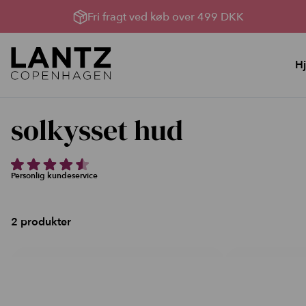
Fri fragt ved køb over 499 DKK
H
Hudpleje
Lysterapi til huden
solkysset hud
YouBox, Sommerhud &
Lysterapimaskiner
oprydning
Lysterapi pakker
Bland Selv Løsninger
Produkter til Lysterapi
Personlig kundeservice
Rens, toner og håndcreme
Serumserie
2 produkter
Ansigtscreme
Ansigtsmasker
Kataloger