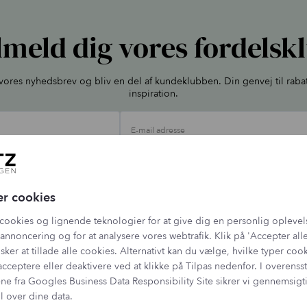
lmeld dig vores fordelsk
l vores nyhedsbrev og bliv en del af kundeklubben. Din genvej til raba
inspiration.
E-mail adresse
ehandler dine oplysninger jf. vores
persondatapolitik
, og du kan altid afmelde dig 
er cookies
cookies og lignende teknologier for at give dig en personlig oplevel
annoncering og for at analysere vores webtrafik. Klik på 'Accepter alle
sker at tillade alle cookies. Alternativt kan du vælge, hvilke typer coo
acceptere eller deaktivere ved at klikke på Tilpas nedenfor. I overen
ne fra
Googles Business Data Responsibility Site
sikrer vi gennemsig
l over dine data.