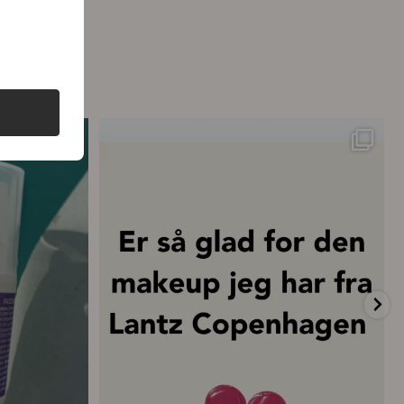
ttelse – hver
...
💗 “Concealeren er uden tvivl den bedste
...
20
0