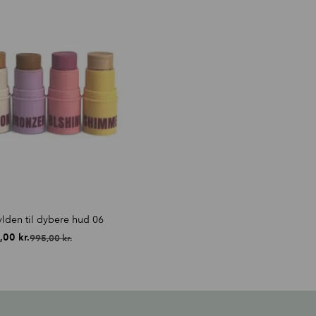
lden til dybere hud 06
,00
kr.
995,00
kr.
Den
Den
oprindelige
aktuelle
pris
pris
var:
er:
995,00 kr..
449,00 kr..