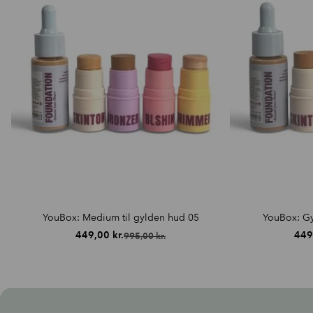
YouBox: Medium til gylden hud 05
YouBox: Gy
449,00
kr.
449
995,00
kr.
Den
Den
oprindelige
aktuelle
pris
pris
var:
er:
995,00 kr..
449,00 kr..