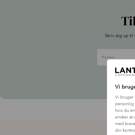
Ti
Skriv dig up ti
Fornavn
Vi b
Vi brug
Vi bruger 
personlig 
hvis du øn
ønsker at 
med krave
din kontro