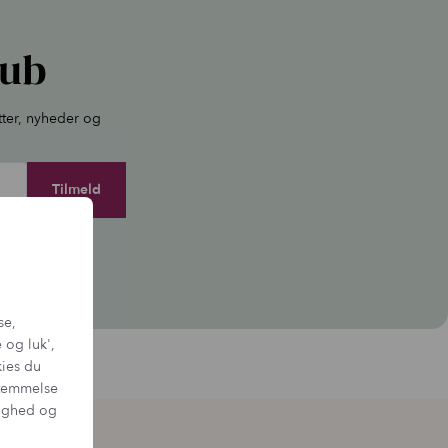
lub
tter, nyheder og
igen.
se,
 og luk',
kies du
sstemmelse
tighed og