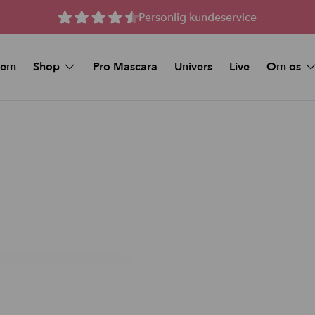
Personlig kundeservice
jem
Shop
Pro Mascara
Univers
Live
Om os
Spørgsmål 
MAKEUP
Kunstige vipper
Køb et Gav
Beauty Deals
Stay-On Lashes
Pro Mascara
Naturlige magnetiske 
Øjenmakeup
Magnetiske Vipper –
volume
Foundation
Magnetiske vipper me
volume
Makeup Sticks
Tilbud og Pakker
Foundation & Makeup Sticks:
Bundle
FAQ
Læbe pynt