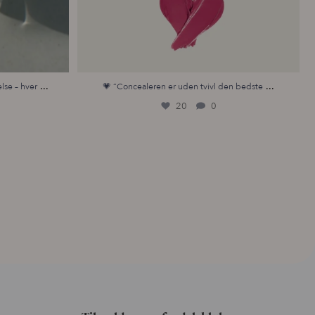
...
...
lse – hver
💗 “Concealeren er uden tvivl den bedste
20
0