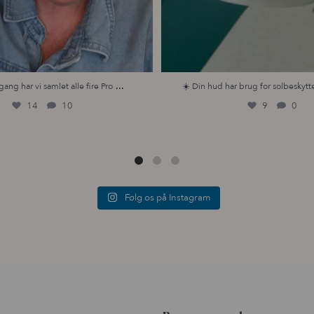
...
gang har vi samlet alle fire Pro
☀️ Din hud har brug for solbeskytte
14
10
9
0
Følg os på Instagram