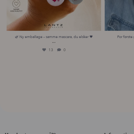
🌿 Ny emballage – samme mascara, du elsker 💗
For første 
...
13
0