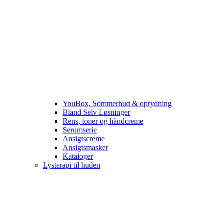
YouBox, Sommerhud & oprydning
Bland Selv Løsninger
Rens, toner og håndcreme
Serumserie
Ansigtscreme
Ansigtsmasker
Kataloger
Lysterapi til huden