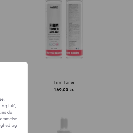
Firm Toner
169,00
kr.
se,
 og luk',
kies du
sstemmelse
tighed og