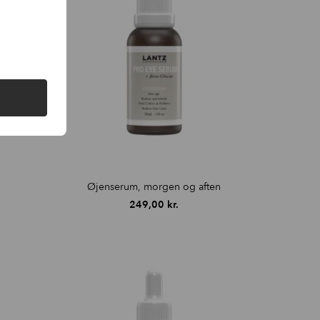
Øjenserum, morgen og aften
249,00
kr.