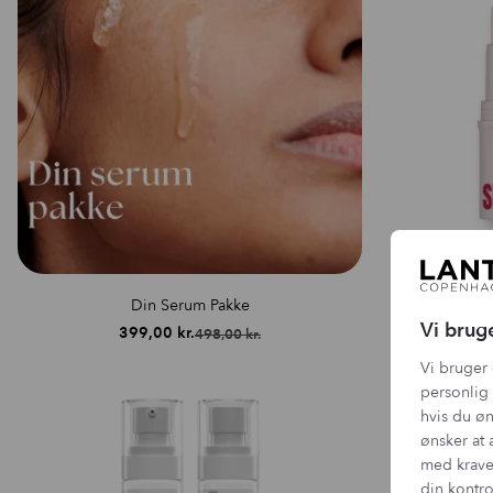
Din Serum Pakke
Skint
Vi brug
399,00
kr.
498,00
kr.
Den
Den
oprindelige
aktuelle
Vi bruger 
pris
pris
personlig 
var:
er:
hvis du øn
498,00 kr..
399,00 kr..
ønsker at 
med krave
din kontro