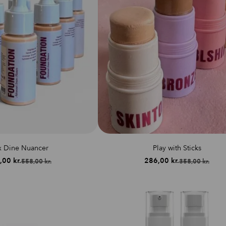
x Dine Nuancer
Play with Sticks
,00
kr.
286,00
kr.
558,00
kr.
358,00
kr.
Den
Den
Den
Den
oprindelige
aktuelle
oprindelige
aktuelle
pris
pris
pris
pris
var:
er:
var:
er:
558,00 kr..
399,00 kr..
358,00 kr..
286,00 kr..