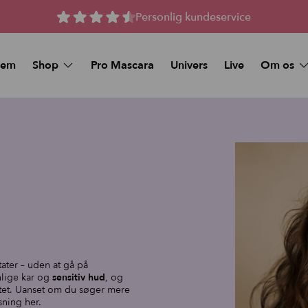
Personlig kundeservice
jem
Shop
Pro Mascara
Univers
Live
Om os
Spørgsmål 
MAKEUP
Kunstige vipper
Køb et Gav
Beauty Deals
Stay-On Lashes
Pro Mascara
Naturlige magnetiske 
Øjenmakeup
Magnetiske Vipper –
volume
Foundation
Magnetiske vipper me
volume
Makeup Sticks
Tilbud og Pakker
Foundation & Makeup Sticks:
Bundle
ltater – uden at gå på
FAQ
nlige kar og
sensitiv hud
, og
Læbe pynt
itet. Uanset om du søger mere
sning her.