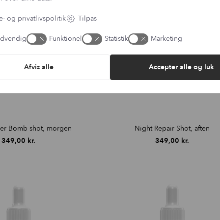
- og privatlivspolitik
Tilpas
dvendig
Funktionel
Statistik
Marketing
Afvis alle
Accepter alle og luk
wer Bomb shot, morgen
Night Repair Shot, aften
349,00
kr.
349,00
kr.