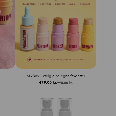
MixBox – Vælg dine egne favoritter
479,00
kr.
995,00
kr.
Den
Den
oprindelige
aktuelle
pris
pris
var:
er:
995,00 kr..
479,00 kr..