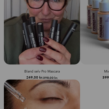
Bland selv Pro Mascara
Mi
249,00
kr.
399
398,00
kr.
Den
Den
oprindelige
aktuelle
pris
pris
var:
er:
398,00 kr..
249,00 kr..