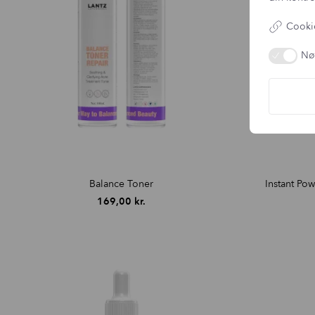
Cookie
Nø
Balance Toner
Instant Po
169,00
kr.