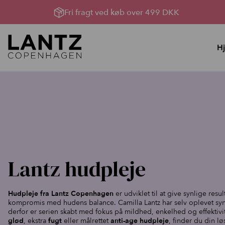
Fri fragt ved køb over 499 DKK
H
Hudpleje
Lysterapi til huden
YouBox, Sommerhud &
Lysterapimaskiner
oprydning
Lysterapi pakker
Bland Selv Løsninger
Produkter til Lysterapi
Rens, toner og håndcreme
Serumserie
Lantz hudpleje
Ansigtscreme
Ansigtsmasker
Hudpleje fra Lantz Copenhagen
er udviklet til at give synlige resu
kompromis med hudens balance. Camilla Lantz har selv oplevet sy
Kataloger
derfor er serien skabt med fokus på mildhed, enkelhed og effektiv
glød
, ekstra
fugt
eller målrettet
anti-age hudpleje
, finder du din lø