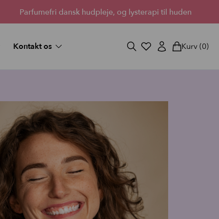
Parfumefri dansk hudpleje, og lysterapi til huden
Kontakt os
Kurv
(0)
og svar
Fortryd køb
ekort
Bliv forhandler
Lantz’s Visioner
vipper
 medium
d fuld
StayOn Lashes
3 skønne kits for fyldigere