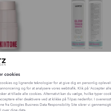
one Stick – SK 05
Glow Toner
er cookies
179,00
kr.
169,00
kr.
cookies og lignende teknologier for at give dig en personlig oplevel
annoncering og for at analysere vores webtrafik. Klik på 'Accepter alle
sker at tillade alle cookies. Alternativt kan du vælge, hvilke typer coo
acceptere eller deaktivere ved at klikke på Tilpas nedenfor. I overen
ne fra
Googles Business Data Responsibility Site
sikrer vi gennemsig
l over dine data.