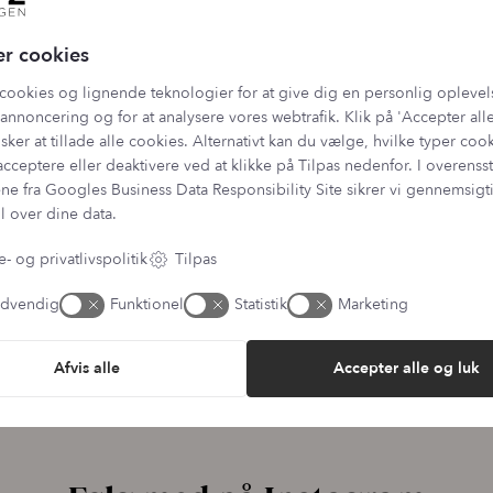
lmeld dig vores fordelsk
er cookies
cookies og lignende teknologier for at give dig en personlig oplevel
l vores nyhedsbrev og bliv en del af kundeklubben. Din genvej til raba
annoncering og for at analysere vores webtrafik. Klik på 'Accepter alle
inspiration.
sker at tillade alle cookies. Alternativt kan du vælge, hvilke typer coo
acceptere eller deaktivere ved at klikke på Tilpas nedenfor. I overen
E-mail adresse
ne fra
Googles Business Data Responsibility Site
sikrer vi gennemsig
l over dine data.
ehandler dine oplysninger jf. vores
persondatapolitik
, og du kan altid afmelde dig 
- og privatlivspolitik
Tilpas
dvendig
Funktionel
Statistik
Marketing
Afvis alle
Accepter alle og luk