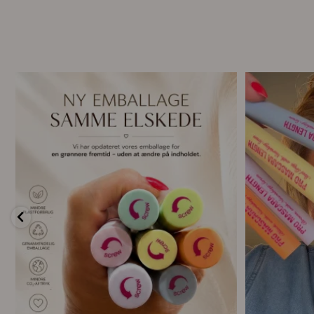
🌿 Ny emballage – samme mascara, du elsker 💗
For første g
...
13
0