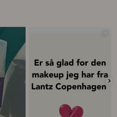
ttelse – hver
...
💗 “Concealeren er uden tvivl den bedste
...
20
0