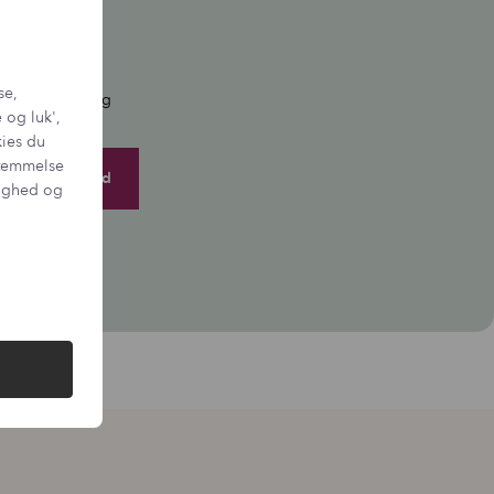
lub
se,
tter, nyheder og
 og luk',
kies du
sstemmelse
tighed og
igen.