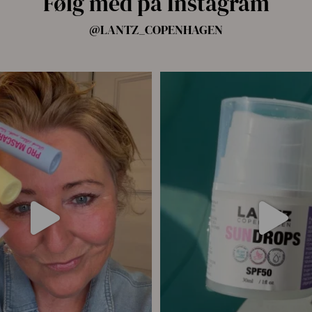
Følg med på Instagram
@LANTZ_COPENHAGEN
ang har vi samlet alle fire Pro
...
☀️ Din hud har brug for solbesky
14
10
9
0