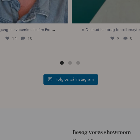
...
gang har vi samlet alle fire Pro
☀️ Din hud har brug for solbeskytte
14
10
9
0
Følg os på Instagram
Besøg vores showroom