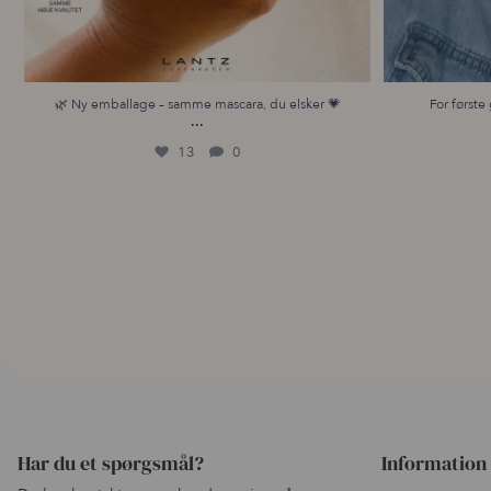
🌿 Ny emballage – samme mascara, du elsker 💗
For første 
...
13
0
Har du et spørgsmål?
Information