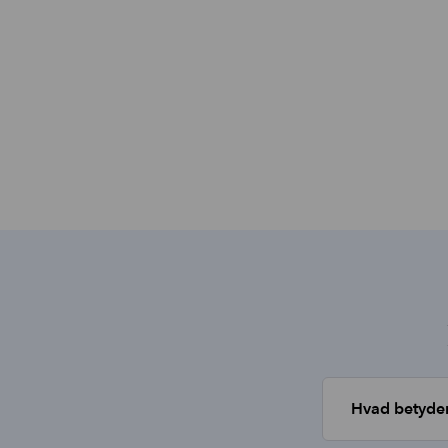
Hvad betyder
Et medlemsska