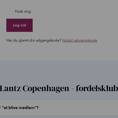
Husk mig
Log ind
Har du glemt din adgangskode?
Nulstil adgangskode
Lantz Copenhagen - fordelsklu
 "at blive medlem"?
b hos Lantz Copenhagen er lidt som en
gratis
fordelsklub.