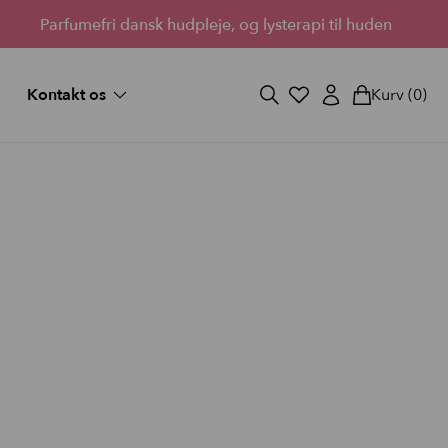
Parfumefri dansk hudpleje, og lysterapi til huden
Kontakt os
Kurv
(0)
og svar
Fortryd køb
ekort
Bliv forhandler
Lantz’s Visioner
vipper
 medium
d fuld
StayOn Lashes
3 skønne kits for fyldigere