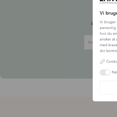
Ti
Vi brug
Vi bruger 
Skriv dig up ti
personlig 
hvis du øn
ønsker at 
Fornavn
med krave
din kontro
Vi b
Cookie
Nø