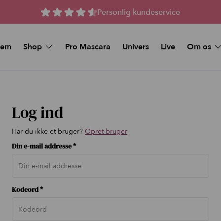
Personlig kundeservice
jem
Shop
Pro Mascara
Univers
Live
Om os
Spørgsmål 
MAKEUP
Kunstige vipper
Køb et Gav
Beauty Deals
Stay-On Lashes
Log ind
Pro Mascara
Naturlige magnetiske 
Øjenmakeup
Magnetiske Vipper –
Har du ikke et bruger?
Opret bruger
volume
Foundation
Din e-mail addresse *
Magnetiske vipper me
volume
Makeup Sticks
Tilbud og Pakker
Foundation & Makeup Sticks:
Bundle
Kodeord *
FAQ
Læbe pynt