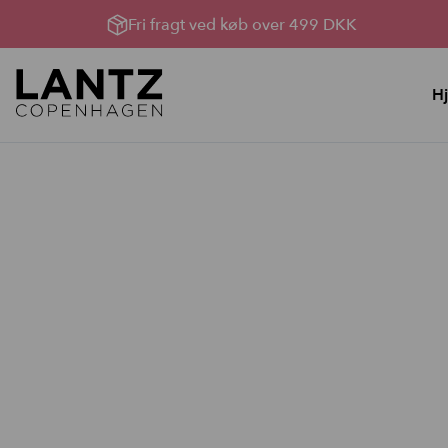
Fri fragt ved køb over 499 DKK
H
Hudpleje
Lysterapi til huden
YouBox, Sommerhud &
Lysterapimaskiner
oprydning
Lysterapi pakker
Bland Selv Løsninger
Produkter til Lysterapi
Rens, toner og håndcreme
Serumserie
Ansigtscreme
Ansigtsmasker
Kataloger