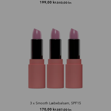
199,00
kr.
340,00
kr.
Den
Den
oprindelige
aktuelle
pris
pris
var:
er:
340,00 kr..
199,00 kr..
3 x Smooth Læbebalsam, SPF15
170,00
kr.
387,00
kr.