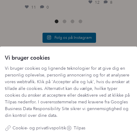
12
8
11
0
Følg os på Instagram
Vi bruger cookies
Vi bruger cookies og lignende teknologier for at give dig en
personlig oplevelse, personlig annoncering og for at analysere
vores webtrafik. Klik på 'Accepter alle og luk', hvis du ønsker at
Tilmeld vores fordelsklub
tillade alle cookies. Alternativt kan du vælge, hvilke typer
cookies du ønsker at acceptere eller deaktivere ved at klikke på
Genvejen til rabatter, nyheder og inspiration
Tilpas nedenfor. I overensstemmelse med kravene fra
Googles
Business Data Responsibility Site
sikrer vi gennemsigtighed og
Din email adresse
din kontrol over dine data.
Cookie- og privatlivspolitik
Tilpas