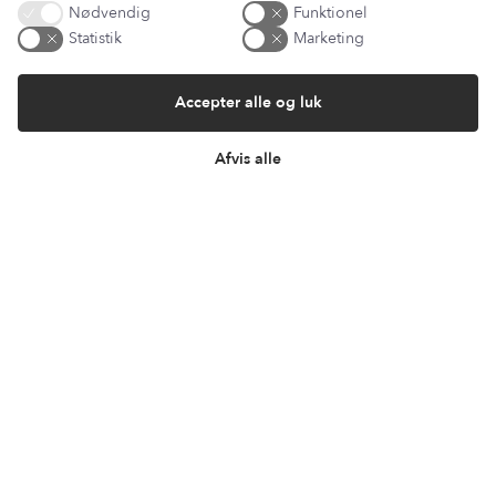
Nødvendig
Funktionel
Statistik
Marketing
Accepter alle og luk
Afvis alle
Har du et spørgsmål?
Du kan kontakte vores kundeservice på:
kundeservice@lantzcph.com
Telefon & mail besvares I tidsrummet:
Mandag, Onsdag & Fredag: 09.00 – 14.00
+45 60 13 27 49