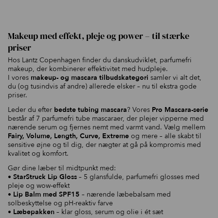
Den
Den
oprindelige
aktuelle
pris
pris
var:
er:
Makeup med effekt, pleje og power – til stærke
387,00 kr..
170,00 kr..
priser
Hos Lantz Copenhagen finder du danskudviklet, parfumefri
makeup, der kombinerer effektivitet med hudpleje.
I vores
makeup- og mascara tilbudskategori
samler vi alt det,
du (og tusindvis af andre) allerede elsker – nu til ekstra gode
priser.
Leder du efter
bedste tubing mascara
? Vores
Pro Mascara-serie
består af 7 parfumefri tube mascaraer, der plejer vipperne med
nærende serum og fjernes nemt med varmt vand. Vælg mellem
Fairy, Volume, Length, Curve, Extreme
og mere – alle skabt til
sensitive øjne og til dig, der nægter at gå på kompromis med
kvalitet og komfort.
Gør dine læber til midtpunkt med:
•
StarStruck Lip Gloss
– 5 glansfulde, parfumefri glosses med
pleje og wow-effekt
•
Lip Balm med SPF15
– nærende læbebalsam med
solbeskyttelse og pH-reaktiv farve
•
Læbepakken
– klar gloss, serum og olie i ét sæt