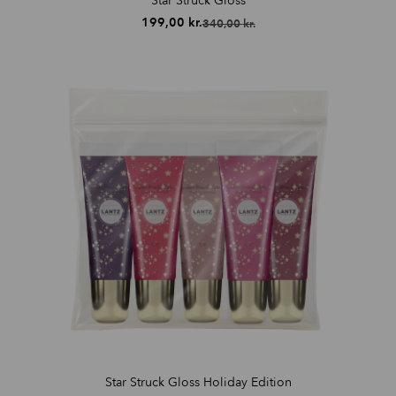
Star Struck Gloss
199,00
kr.
340,00
kr.
Den
Den
oprindelige
aktuelle
pris
pris
var:
er:
340,00 kr..
199,00 kr..
Star Struck Gloss Holiday Edition