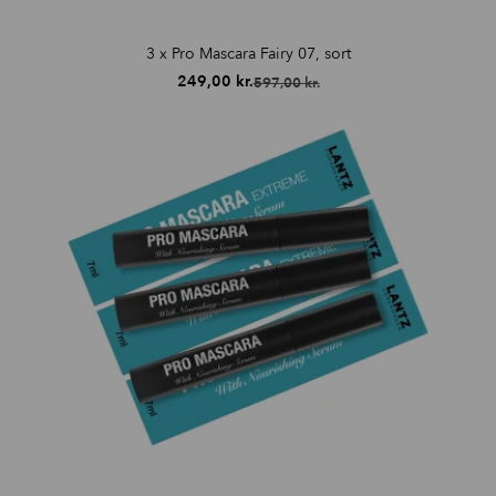
3 x Pro Mascara Fairy 07, sort
249,00
kr.
597,00
kr.
Den
Den
oprindelige
aktuelle
pris
pris
var:
er:
597,00 kr..
249,00 kr..