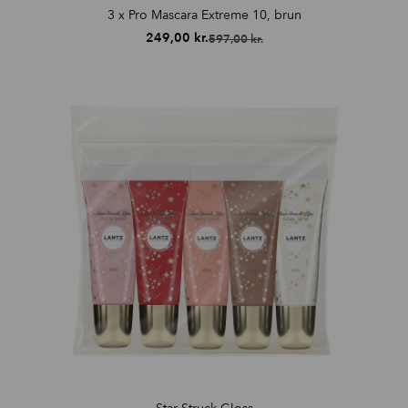
3 x Pro Mascara Extreme 10, brun
249,00
kr.
597,00
kr.
Den
Den
oprindelige
aktuelle
pris
pris
var:
er:
597,00 kr..
249,00 kr..