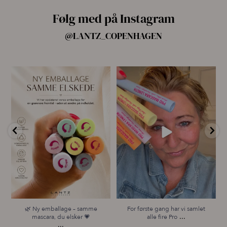
Følg med på Instagram
@LANTZ_COPENHAGEN
🌿 Ny emballage – samme
For første gang har vi samlet
mascara, du elsker 💗
alle fire Pro
...
...
12
8
11
0
🌿 Ny emballage – samme
For første gang har vi samlet
...
mascara, du elsker 💗
alle fire Pro
...