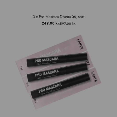
3 x Pro Mascara Drama 06, sort
249,00
kr.
597,00
kr.
Den
Den
oprindelige
aktuelle
pris
pris
var:
er:
597,00 kr..
249,00 kr..