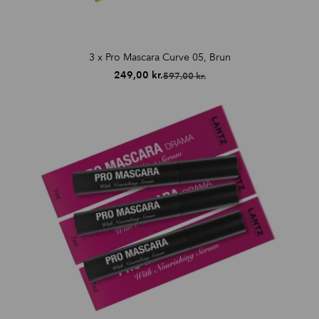
3 x Pro Mascara Curve 05, Brun
249,00
kr.
597,00
kr.
Den
Den
oprindelige
aktuelle
pris
pris
var:
er:
597,00 kr..
249,00 kr..