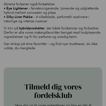
Øjnene fortjener også forkælelse:
•
Eye Lightener
– farvekorrigerende, lysnende og udglattende
hybrid mellem concealer og pleje
•
Silky Liner Pakke
– 4 silkebløde, parfumefri eyelinere i
naturlige og intense nuancer
Vi tror på
hybridprodukter
, der både forskønner og forbedrer.
Derfor er alle vores makeupfavoritter beriget med hudplejende
ingredienser og fri for parfume og unødig kemi.
Gør et kup på dine favoritter – og find nye musthaves, du ikke
vidste, du manglede.
Tilmeld dig vores
fordelsklub
Skriv dig up til vores nyhedsbrev og bliv en del af