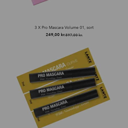
3 X Pro Mascara Volume 01, sort
249,00
kr.
597,00
kr.
Den
Den
oprindelige
aktuelle
pris
pris
var:
er:
597,00 kr..
249,00 kr..