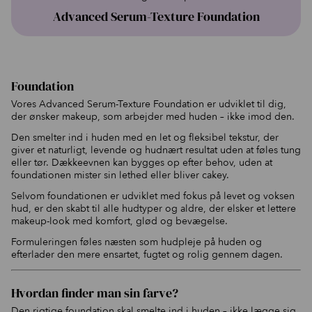
Advanced Serum-Texture Foundation
Foundation
Vores Advanced Serum-Texture Foundation er udviklet til dig,
der ønsker makeup, som arbejder med huden – ikke imod den.
Den smelter ind i huden med en let og fleksibel tekstur, der
giver et naturligt, levende og hudnært resultat uden at føles tung
eller tør. Dækkeevnen kan bygges op efter behov, uden at
foundationen mister sin lethed eller bliver cakey.
Selvom foundationen er udviklet med fokus på levet og voksen
hud, er den skabt til alle hudtyper og aldre, der elsker et lettere
makeup-look med komfort, glød og bevægelse.
Formuleringen føles næsten som hudpleje på huden og
efterlader den mere ensartet, fugtet og rolig gennem dagen.
Hvordan finder man sin farve?
Den rigtige foundation skal smelte ind i huden – ikke lægge sig