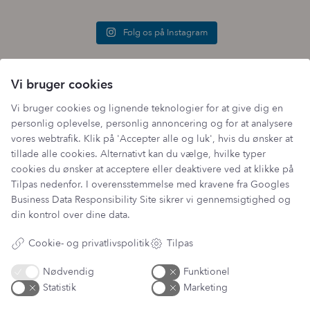
Følg os på Instagram
Vi bruger cookies
Vi bruger cookies og lignende teknologier for at give dig en
personlig oplevelse, personlig annoncering og for at analysere
vores webtrafik. Klik på 'Accepter alle og luk', hvis du ønsker at
Tilmeld vores fordelsklub
tillade alle cookies. Alternativt kan du vælge, hvilke typer
Genvejen til rabatter, nyheder og inspiration
cookies du ønsker at acceptere eller deaktivere ved at klikke på
Tilpas nedenfor. I overensstemmelse med kravene fra
Googles
Business Data Responsibility Site
sikrer vi gennemsigtighed og
Din email adresse
din kontrol over dine data.
Cookie- og privatlivspolitik
Tilpas
Nødvendig
Funktionel
Statistik
Marketing