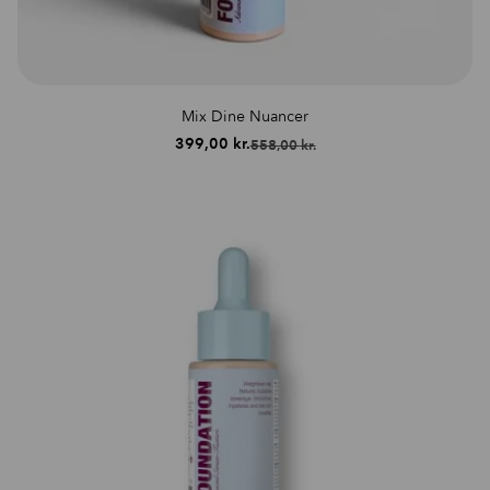
Mix Dine Nuancer
399,00
kr.
558,00
kr.
Den
Den
oprindelige
aktuelle
pris
pris
var:
er:
558,00 kr..
399,00 kr..