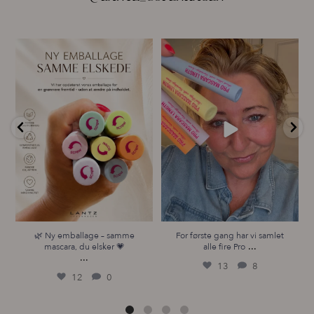
🌿 Ny emballage – samme
For første gang har vi samlet
mascara, du elsker 💗
alle fire Pro
...
...
13
8
12
0
🌿 Ny emballage – samme
For første gang har vi samlet
...
mascara, du elsker 💗
alle fire Pro
...
13
8
12
0