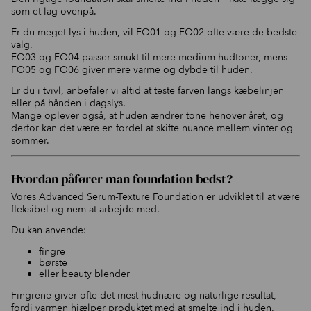
som et lag ovenpå.
Er du meget lys i huden, vil FO01 og FO02 ofte være de bedste
valg.
FO03 og FO04 passer smukt til mere medium hudtoner, mens
FO05 og FO06 giver mere varme og dybde til huden.
Er du i tvivl, anbefaler vi altid at teste farven langs kæbelinjen
eller på hånden i dagslys.
Mange oplever også, at huden ændrer tone henover året, og
derfor kan det være en fordel at skifte nuance mellem vinter og
sommer.
Hvordan påfører man foundation bedst?
Vores Advanced Serum-Texture Foundation er udviklet til at være
fleksibel og nem at arbejde med.
Du kan anvende:
fingre
børste
eller beauty blender
Fingrene giver ofte det mest hudnære og naturlige resultat,
fordi varmen hjælper produktet med at smelte ind i huden.