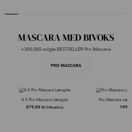
MASCARA MED BIVOKS
+300.000 solgte BESTSELLER Pro Mascara
PRO MASCARA
4 X Pro Mascara Længde
Pro Mascara Læng
379,00
kr.
199,
796,00
kr.
Den
Den
oprindelige
aktuelle
pris
pris
var:
er:
796,00 kr..
379,00 kr..