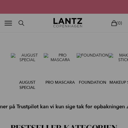
Parfumefri dansk hudpleje, og lysterapi til huden
(0)
BLAND SELV
BEAUTY DEALS
REELS
UNIVERS
LIVE
AUGUST
PRO MASCARA
FOUNDATION
MAKEUP 
SPECIAL
ICKS
å Trustpilot kan vi kun sige tak for opbakningen ⚠️