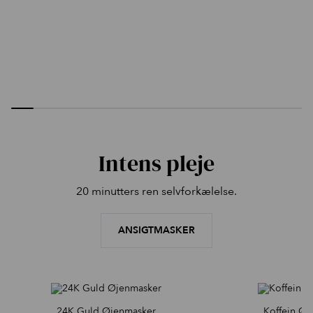
Intens pleje
20 minutters ren selvforkælelse.
ANSIGTMASKER
24K Guld Øjenmasker
Koffein Øj