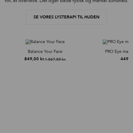
for, at overleve. Det øger både fysisk og mental sundhed.
SE VORES LYSTERAPI TIL HUDEN
Balance Your Face
PRO Eye massa
849,00
kr.
449,
1.067,00
kr.
Den
Den
oprindelige
aktuelle
pris
pris
var:
er:
1.067,00 kr..
849,00 kr..