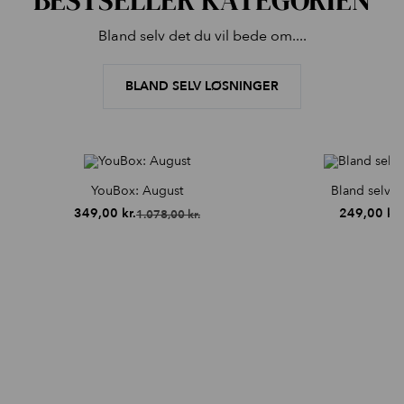
BESTSELLER KATEGORIEN
Bland selv det du vil bede om....
BLAND SELV LØSNINGER
YouBox: August
Bland selv P
349,00
kr.
249,00
kr.
1.078,00
kr.
Den
Den
D
D
oprindelige
aktuelle
o
a
pris
pris
p
p
var:
er:
v
e
1.078,00 kr..
349,00 kr..
3
2