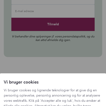
E-mail adresse
Vi behandler dine oplysninger jf. vores
persondatapolitik
, og du
kan altid afmelde dig igen.
Vi bruger cookies
Vi bruger cookies og lignende teknologier for at give dig en
Følg med på Instagram
personlig oplevelse, personlig annoncering og for at analysere
@LANTZ_COPENHAGEN
vores webtrafik. Klik på 'Accepter alle og luk', hvis du ønsker at
tillade alle cookies. Alternativt kan du vælge, hvilke typer