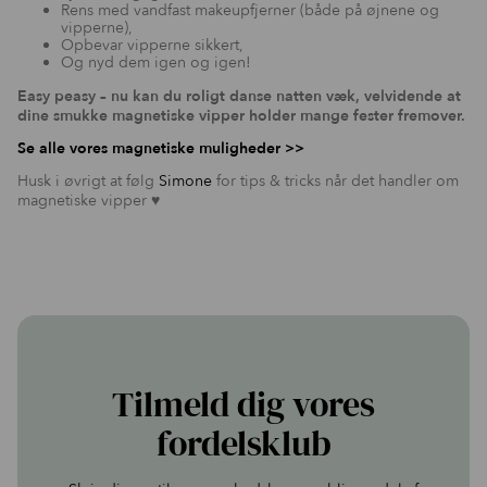
Rens med vandfast makeupfjerner (både på øjnene og
vipperne),
Opbevar vipperne sikkert,
Og nyd dem igen og igen!
Easy peasy – nu kan du roligt danse natten væk, velvidende at
dine smukke magnetiske vipper holder mange fester fremover.
Se alle vores magnetiske muligheder >>
Husk i øvrigt at følg
Simone
for tips & tricks når det handler om
magnetiske vipper ♥️
Tilmeld dig vores
fordelsklub