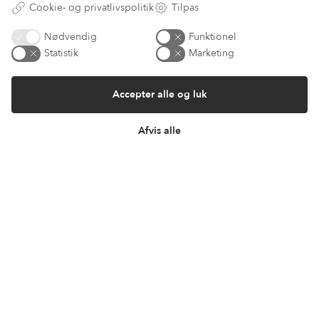
Cookie- og privatlivspolitik
Tilpas
Information
Nødvendig
Funktionel
Min Konto
Statistik
Marketing
Lantz Univers
Handelsbetingelser
Accepter alle og luk
Fortrydelsesret
Returnering & ombytning
Persondatapolitik
Afvis alle
Om os
Sitemap
Cookie indstillinger
Fortryd køb
Returportal / Returnering
Besøg vores showroom
Mosevej 9
4700 Næstved
Denmark