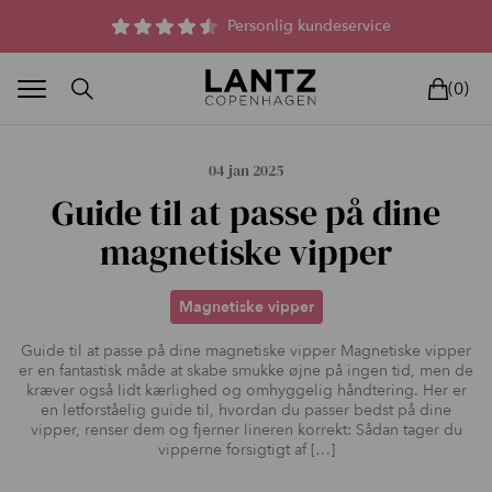
Parfumefri dansk hudpleje, og lysterapi til huden
Personlig kundeservice
(0)
04 jan 2025
Guide til at passe på dine
magnetiske vipper
BLAND SELV
BEAUTY DEALS
REELS
UNIVERS
LIVE
HU
Magnetiske vipper
Guide til at passe på dine magnetiske vipper Magnetiske vipper
er en fantastisk måde at skabe smukke øjne på ingen tid, men de
kræver også lidt kærlighed og omhyggelig håndtering. Her er
en letforståelig guide til, hvordan du passer bedst på dine
vipper, renser dem og fjerner lineren korrekt: Sådan tager du
vipperne forsigtigt af […]