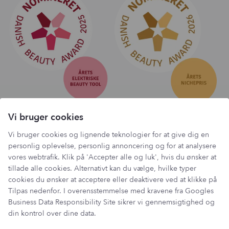
Vi bruger cookies
Har du et spørgsmål?
Vi bruger cookies og lignende teknologier for at give dig en
Du kan kontakte vores kundeservice på:
personlig oplevelse, personlig annoncering og for at analysere
kundeservice@lantzcph.com
vores webtrafik. Klik på 'Accepter alle og luk', hvis du ønsker at
tillade alle cookies. Alternativt kan du vælge, hvilke typer
Telefon & mail besvares I tidsrummet:
cookies du ønsker at acceptere eller deaktivere ved at klikke på
Mandag, Onsdag & Fredag: 09.00 – 14.00
Tilpas nedenfor. I overensstemmelse med kravene fra
Googles
+45 60 13 27 49
Business Data Responsibility Site
sikrer vi gennemsigtighed og
din kontrol over dine data.