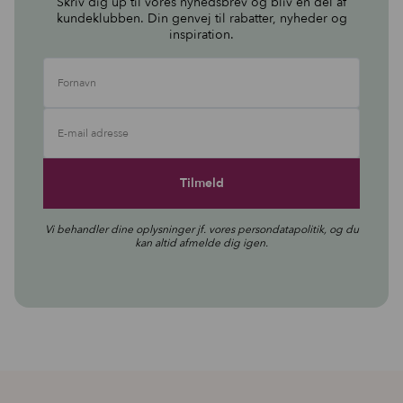
Skriv dig up til vores nyhedsbrev og bliv en del af
kundeklubben. Din genvej til rabatter, nyheder og
inspiration.
Fornavn
E-mail adresse
Vi behandler dine oplysninger jf. vores
persondatapolitik
, og du
kan altid afmelde dig igen.