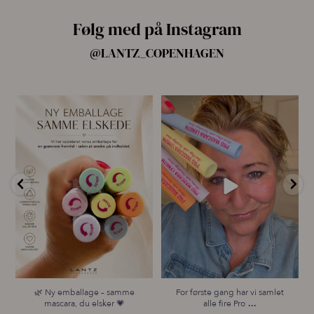
Følg med på Instagram
@LANTZ_COPENHAGEN
🌿 Ny emballage – samme
For første gang har vi samlet
mascara, du elsker 💗
alle fire Pro
...
...
14
10
13
0
🌿 Ny emballage – samme
For første gang har vi samlet
...
mascara, du elsker 💗
alle fire Pro