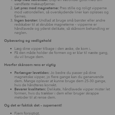
vandfaste makeupfjerner.
Let pres mod magneterne:
Pres stille og roligt vipperne
mod vatrondellen, så overskydende liner kan opløses og
fjernes.
Ingen børster:
Undlad at bruge små børster eller andre
redskaber til at skrubbe magneterne – vipperne er
håndlavede og yderst delikate, så skånsom behandling er
nøglen.
Opbevaring og vedligehold
Læg dine vipper tilbage i den æske, de kom i.
På den måde holder de formen og er klar til næste gang,
du vil bruge dem.
Hvorfor skånsom rens er vigtig
Forlænger levetiden:
Jo bedre du passer på dine
magnetiske vipper, jo flere gange kan du genanvende
dem. Mange oplever at kunne bruge dem 25-30 gange,
hvis de håndteres korrekt.
Bevarer kvaliteten:
Delikate, håndlavede vipper mister let
formen, hvis du trækker i dem eller bruger skrappe
metoder til at rense dem.
Og det er faktisk det – supernemt!
Fjern forsigtigt,