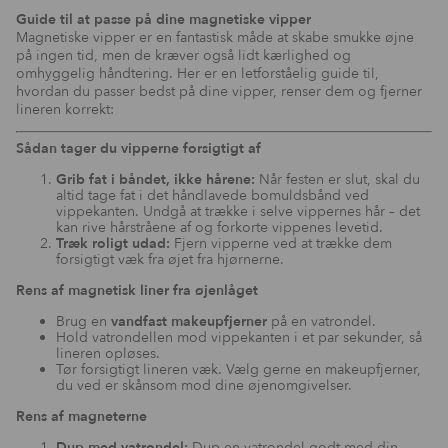
Guide til at passe på dine magnetiske vipper
Magnetiske vipper er en fantastisk måde at skabe smukke øjne
på ingen tid, men de kræver også lidt kærlighed og
omhyggelig håndtering. Her er en letforståelig guide til,
hvordan du passer bedst på dine vipper, renser dem og fjerner
lineren korrekt:
Sådan tager du vipperne forsigtigt af
Grib fat i båndet, ikke hårene:
Når festen er slut, skal du
altid tage fat i det håndlavede bomuldsbånd ved
vippekanten. Undgå at trække i selve vippernes hår – det
kan rive hårstråene af og forkorte vippenes levetid.
Træk roligt udad:
Fjern vipperne ved at trække dem
forsigtigt væk fra øjet fra hjørnerne.
Rens af magnetisk liner fra øjenlåget
Brug en
vandfast makeupfjerner
på en vatrondel.
Hold vatrondellen mod vippekanten i et par sekunder, så
lineren opløses.
Tør forsigtigt lineren væk. Vælg gerne en makeupfjerner,
du ved er skånsom mod dine øjenomgivelser.
Rens af magneterne
Dup med vatrondel:
Dup en vatrondel godt med din