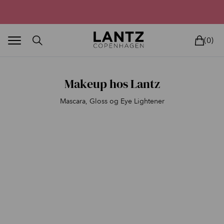
Parfumefri dansk hudpleje, og lysterapi til huden
(0)
Makeup hos Lantz
Mascara, Gloss og Eye Lightener
BLAND SELV
BEAUTY DEALS
REELS
UNIVERS
LIVE
HU