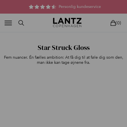
Parfumefri dansk hudpleje, og lysterapi til huden
Personlig kundeservice
(0)
Star Struck Gloss
Fem nuancer. Én fælles ambition: At få dig til at føle dig som den,
man ikke kan tage øjnene fra.
BLAND SELV
BEAUTY DEALS
REELS
UNIVERS
LIVE
HU