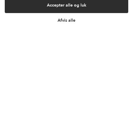
Accepter alle og luk
Afvis alle
Tilmeld dig vores
fordelsklub
Skriv dig up til vores nyhedsbrev og bliv en del af
kundeklubben. Din genvej til rabatter, nyheder og
inspiration.
Fornavn
E-mail adresse