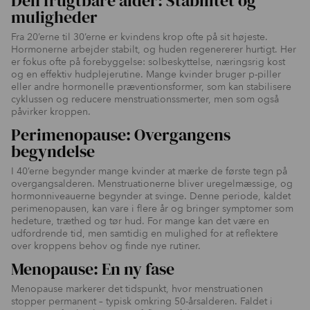
Den frugtbare alder: Stabilitet og
muligheder
Fra 20’erne til 30’erne er kvindens krop ofte på sit højeste.
Hormonerne arbejder stabilt, og huden regenererer hurtigt. Her
er fokus ofte på forebyggelse: solbeskyttelse, næringsrig kost
og en effektiv hudplejerutine. Mange kvinder bruger p-piller
eller andre hormonelle præventionsformer, som kan stabilisere
cyklussen og reducere menstruationssmerter, men som også
påvirker kroppen.
Perimenopause: Overgangens
begyndelse
I 40’erne begynder mange kvinder at mærke de første tegn på
overgangsalderen. Menstruationerne bliver uregelmæssige, og
hormonniveauerne begynder at svinge. Denne periode, kaldet
perimenopausen, kan vare i flere år og bringer symptomer som
hedeture, træthed og tør hud. For mange kan det være en
udfordrende tid, men samtidig en mulighed for at reflektere
over kroppens behov og finde nye rutiner.
Menopause: En ny fase
Menopause markerer det tidspunkt, hvor menstruationen
stopper permanent – typisk omkring 50-årsalderen. Faldet i