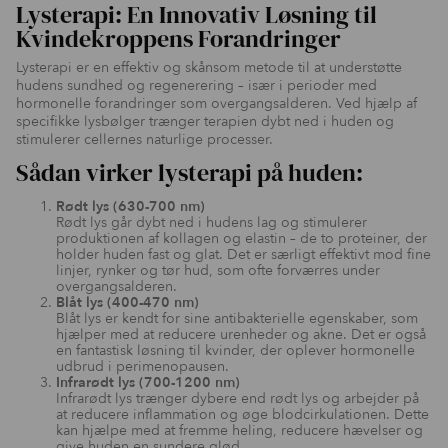
Lysterapi: En Innovativ Løsning til
Kvindekroppens Forandringer
Lysterapi er en effektiv og skånsom metode til at understøtte
hudens sundhed og regenerering – især i perioder med
hormonelle forandringer som overgangsalderen. Ved hjælp af
specifikke lysbølger trænger terapien dybt ned i huden og
stimulerer cellernes naturlige processer.
Sådan virker lysterapi på huden:
Rødt lys (630-700 nm)
Rødt lys går dybt ned i hudens lag og stimulerer
produktionen af kollagen og elastin – de to proteiner, der
holder huden fast og glat. Det er særligt effektivt mod fine
linjer, rynker og tør hud, som ofte forværres under
overgangsalderen.
Blåt lys (400-470 nm)
Blåt lys er kendt for sine antibakterielle egenskaber, som
hjælper med at reducere urenheder og akne. Det er også
en fantastisk løsning til kvinder, der oplever hormonelle
udbrud i perimenopausen.
Infrarødt lys (700-1200 nm)
Infrarødt lys trænger dybere end rødt lys og arbejder på
at reducere inflammation og øge blodcirkulationen. Dette
kan hjælpe med at fremme heling, reducere hævelser og
give huden en sundere glød.