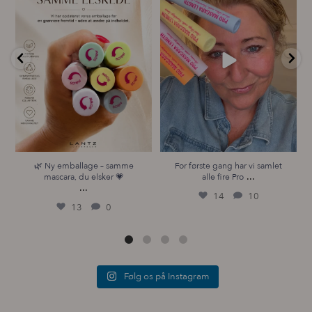
...
14
10
13
0
🌿 Ny emballage – samme
For første gang har vi samlet
...
mascara, du elsker 💗
alle fire Pro
...
14
10
13
0
Følg os på Instagram