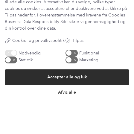
tillade alle cookies. Alternativt kan du vælge, hvilke typer
cookies du ønsker at acceptere eller deaktivere ved at klikke på
Tilpas nedenfor. I overensstemmelse med kravene fra
Googles
Har du et spørgsmål?
Business Data Responsibility Site
sikrer vi gennemsigtighed og
Du kan kontakte vores kundeservice på:
din kontrol over dine data.
kundeservice@lantzcph.com
Cookie- og privatlivspolitik
Tilpas
Telefon & mail besvares I tidsrummet:
Mandag, Onsdag & Fredag: 09.00 – 14.00
Nødvendig
Funktionel
Statistik
Marketing
+45 60 13 27 49
Accepter alle og luk
Information
Afvis alle
Min Konto
Lantz Univers
Handelsbetingelser
Fortrydelsesret
Returnering & ombytning
Persondatapolitik