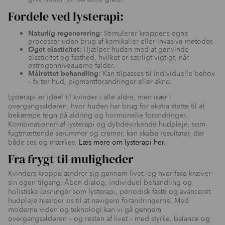
Fordele ved lysterapi:
Naturlig regenerering
: Stimulerer kroppens egne
processer uden brug af kemikalier eller invasive metoder.
Øget elasticitet
: Hjælper huden med at genvinde
elasticitet og fasthed, hvilket er særligt vigtigt, når
østrogenniveauerne falder.
Målrettet behandling
: Kan tilpasses til individuelle behov
– fx tør hud, pigmentforandringer eller akne.
Lysterapi er ideel til kvinder i alle aldre, men især i
overgangsalderen, hvor huden har brug for ekstra støtte til at
bekæmpe tegn på aldring og hormonelle forandringer.
Kombinationen af lysterapi og dybdevirkende hudpleje, som
fugtmættende serummer og cremer, kan skabe resultater, der
både ses og mærkes.
Læs mere om lysterapi her
.
Fra frygt til muligheder
Kvinders kroppe ændrer sig gennem livet, og hver fase kræver
sin egen tilgang. Åben dialog, individuel behandling og
holistiske løsninger som lysterapi, periodisk faste og avanceret
hudpleje hjælper os til at navigere forandringerne. Med
moderne viden og teknologi kan vi gå gennem
overgangsalderen – og resten af livet – med styrke, balance og