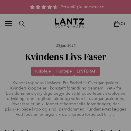
Parfumefri dansk hudpleje, og lysterapi til huden
Personlig kundeservice
(0)
25 jan 2025
Kvindens Livs Faser
Hudpleje
Hudtype
LYSTERAPI
BLAND SELV
BEAUTY DEALS
REELS
UNIVERS
LIVE
HU
Kvindekroppens Livsfaser: Fra Fødsel til Overgangsalder
Kvinders kroppe er i konstant forandring gennem livet – fra
barndommens uskyldige begyndelse til pubertetens eksplosive
udvikling, den frugtbare alder og videre til overgangsalderen.
Hver fase er unik, formet af hormonelle forandringer, der
påvirker både krop og sind. Barndommen: Fundamentet lægges
Ved fødslen er pigens krop allerede forberedt til […]