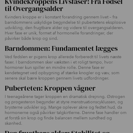
Kvindekroppens Livsfaser: Fra Fødsel
til Overgangsalder
Kvinders kroppe er i konstant forandring gennem livet – fra
barndommens uskyldige begyndelse til pubertetens eksplosive
udvikling, den frugtbare alder og videre til overgangsalderen.
Hver fase er unik, formet af hormonelle forandringer, der
påvirker både krop og sind.
Barndommen: Fundamentet lægges
Ved fødslen er pigens krop allerede forberedt til livets næste
faser. I barndommen sker væksten i et roligt tempo, hvor
hormoner kun spiller en mindre rolle. Denne fase er
kendetegnet ved opbygning af stærke knogler og væv, som
senere skal bære kroppen gennem livets udfordringer.
Puberteten: Kroppen vågner
I teenageårene tager kroppen en dramatisk drejning. Østrogen
og progesteron begynder at styre menstruationscyklussen, og
brysterne udvikler sig. Mange oplever akne og fedtet hud, da
hormonerne også påvirker talgkirtlerne. Denne fase handler om
at forstå sin krop og finde balancen mellem sundhed og
skønhed.