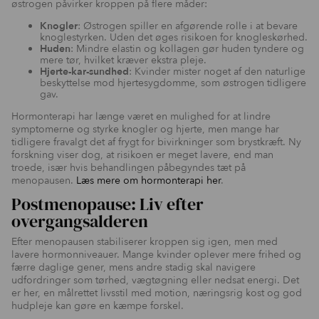
østrogen påvirker kroppen på flere måder:
Knogler
: Østrogen spiller en afgørende rolle i at bevare
knoglestyrken. Uden det øges risikoen for knogleskørhed.
Huden
: Mindre elastin og kollagen gør huden tyndere og
mere tør, hvilket kræver ekstra pleje.
Hjerte-kar-sundhed
: Kvinder mister noget af den naturlige
beskyttelse mod hjertesygdomme, som østrogen tidligere
gav.
Hormonterapi har længe været en mulighed for at lindre
symptomerne og styrke knogler og hjerte, men mange har
tidligere fravalgt det af frygt for bivirkninger som brystkræft. Ny
forskning viser dog, at risikoen er meget lavere, end man
troede, især hvis behandlingen påbegyndes tæt på
menopausen.
Læs mere om hormonterapi her
.
Postmenopause: Liv efter
overgangsalderen
Efter menopausen stabiliserer kroppen sig igen, men med
lavere hormonniveauer. Mange kvinder oplever mere frihed og
færre daglige gener, mens andre stadig skal navigere
udfordringer som tørhed, vægtøgning eller nedsat energi. Det
er her, en målrettet livsstil med motion, næringsrig kost og god
hudpleje kan gøre en kæmpe forskel.