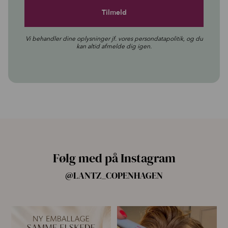
Vi behandler dine oplysninger jf. vores
persondatapolitik
, og du
kan altid afmelde dig igen.
Følg med på Instagram
@LANTZ_COPENHAGEN
🌿 Ny emballage – samme
For første gang har vi samlet
mascara, du elsker 💗
alle fire Pro
...