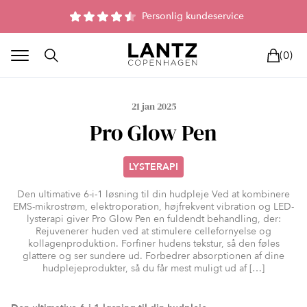
Parfumefri dansk hudpleje, og lysterapi til huden
Personlig kundeservice
(0)
21 jan 2025
Pro Glow Pen
LYSTERAPI
BLAND SELV
BEAUTY DEALS
REELS
UNIVERS
LIVE
Den ultimative 6-i-1 løsning til din hudpleje Ved at kombinere
EMS-mikrostrøm, elektroporation, højfrekvent vibration og LED-
ICKS
lysterapi giver Pro Glow Pen en fuldendt behandling, der:
Rejuvenerer huden ved at stimulere cellefornyelse og
kollagenproduktion. Forfiner hudens tekstur, så den føles
glattere og ser sundere ud. Forbedrer absorptionen af dine
hudplejeprodukter, så du får mest muligt ud af […]