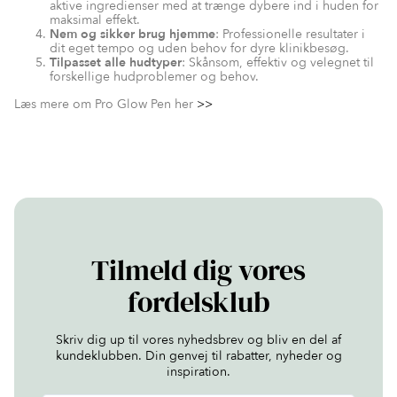
aktive ingredienser med at trænge dybere ind i huden for
maksimal effekt.
Nem og sikker brug hjemme
: Professionelle resultater i
dit eget tempo og uden behov for dyre klinikbesøg.
Tilpasset alle hudtyper
: Skånsom, effektiv og velegnet til
forskellige hudproblemer og behov.
Læs mere om Pro Glow Pen her
>>
Tilmeld dig vores
fordelsklub
Skriv dig up til vores nyhedsbrev og bliv en del af
kundeklubben. Din genvej til rabatter, nyheder og
inspiration.