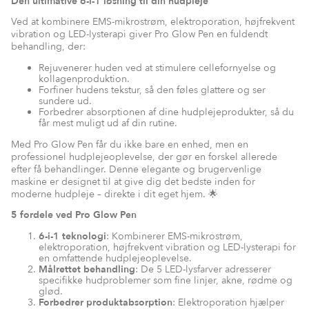
Den ultimative 6-i-1 løsning til din hudpleje
Ved at kombinere EMS-mikrostrøm, elektroporation, højfrekvent
vibration og LED-lysterapi giver Pro Glow Pen en fuldendt
behandling, der:
Rejuvenerer huden ved at stimulere cellefornyelse og
kollagenproduktion.
Forfiner hudens tekstur, så den føles glattere og ser
sundere ud.
Forbedrer absorptionen af dine hudplejeprodukter, så du
får mest muligt ud af din rutine.
Med Pro Glow Pen får du ikke bare en enhed, men en
professionel hudplejeoplevelse, der gør en forskel allerede
efter få behandlinger. Denne elegante og brugervenlige
maskine er designet til at give dig det bedste inden for
moderne hudpleje – direkte i dit eget hjem. 🌟
5 fordele ved Pro Glow Pen
6-i-1 teknologi
: Kombinerer EMS-mikrostrøm,
elektroporation, højfrekvent vibration og LED-lysterapi for
en omfattende hudplejeoplevelse.
Målrettet behandling
: De 5 LED-lysfarver adresserer
specifikke hudproblemer som fine linjer, akne, rødme og
glød.
Forbedrer produktabsorption
: Elektroporation hjælper