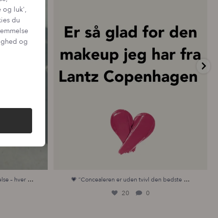
 og luk',
kies du
sstemmelse
tighed og
...
...
lse – hver
💗 “Concealeren er uden tvivl den bedste
20
0