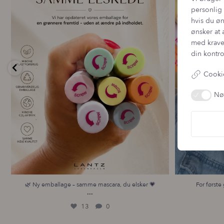
personlig 
hvis du øn
ønsker at 
med krave
din kontro
Cookie
Nø
🌿 Ny emballage – samme mascara, du elsker 💗
For første 
...
13
0