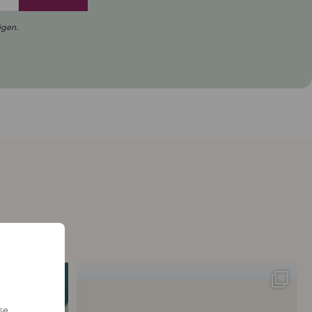
vipper.
igen.
ttelse – hver
...
💗 “Concealeren er uden tvivl den bedste
...
20
0
se,