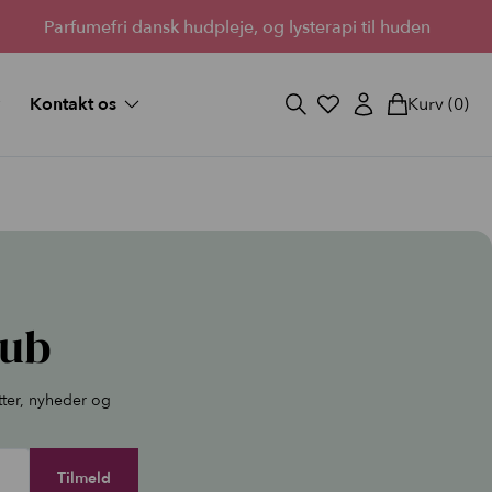
Parfumefri dansk hudpleje, og lysterapi til huden
Kontakt os
Kurv
(0)
og svar
Fortryd køb
ekort
Bliv forhandler
Lantz’s Visioner
vipper
 medium
lub
d fuld
tter, nyheder og
StayOn Lashes
3 skønne kits for fyldigere