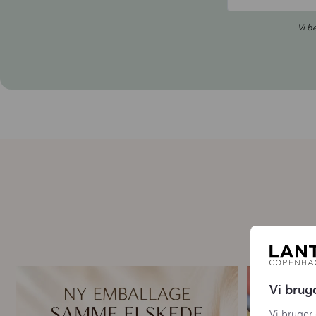
Vi b
🌿 Ny emballage – samme mascara, du elsker 💗
For første g
Vi brug
...
Vi bruger 
13
0