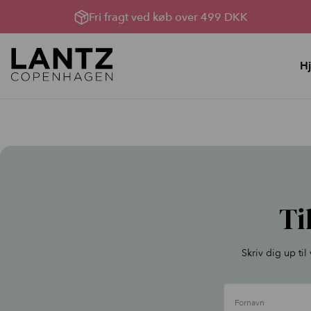
Fri fragt ved køb over 499 DKK
H
Hudpleje
Lysterapi til huden
YouBox, Sommerhud &
Lysterapimaskiner
oprydning
Lysterapi pakker
Bland Selv Løsninger
Produkter til Lysterapi
Rens, toner og håndcreme
Ti
Serumserie
Ansigtscreme
Skriv dig up ti
Ansigtsmasker
Kataloger
Fornavn