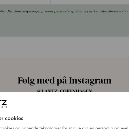
ehandler dine oplysninger jf. vores
persondatapolitik
, og du kan altid afmelde dig 
Følg med på Instagram
@LANTZ_COPENHAGEN
ang har vi samlet alle fire Pro
...
☀️ Din hud har brug for solbesky
er cookies
14
10
9
0
cookies og lignende teknologier for at give dig en personlig oplevel