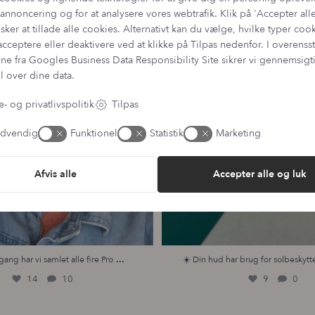
annoncering og for at analysere vores webtrafik. Klik på 'Accepter alle
sker at tillade alle cookies. Alternativt kan du vælge, hvilke typer coo
acceptere eller deaktivere ved at klikke på Tilpas nedenfor. I overen
ne fra
Googles Business Data Responsibility Site
sikrer vi gennemsig
l over dine data.
- og privatlivspolitik
Tilpas
dvendig
Funktionel
Statistik
Marketing
Afvis alle
Accepter alle og luk
...
gang har vi samlet alle fire Pro
☀️ Din hud har brug for solbeskytte
14
10
9
0