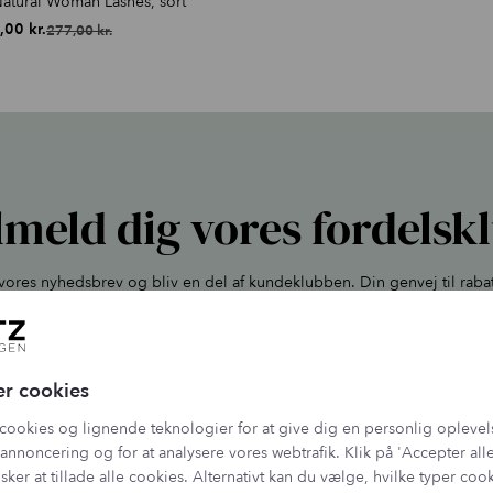
atural Woman Lashes, sort
,00
kr.
277,00
kr.
Den
Den
oprindelige
aktuelle
pris
pris
var:
er:
277,00 kr..
249,00 kr..
lmeld dig vores fordelsk
l vores nyhedsbrev og bliv en del af kundeklubben. Din genvej til raba
inspiration.
E-mail adresse
er cookies
ehandler dine oplysninger jf. vores
persondatapolitik
, og du kan altid afmelde dig 
cookies og lignende teknologier for at give dig en personlig oplevel
annoncering og for at analysere vores webtrafik. Klik på 'Accepter alle
sker at tillade alle cookies. Alternativt kan du vælge, hvilke typer coo