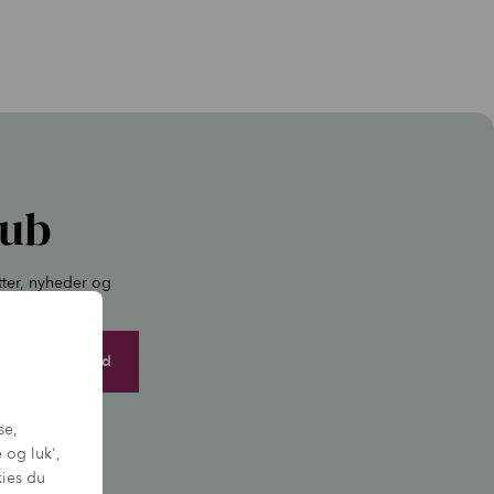
lub
tter, nyheder og
igen.
se,
 og luk',
kies du