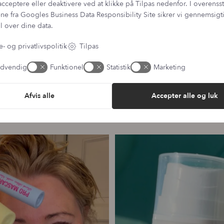
acceptere eller deaktivere ved at klikke på Tilpas nedenfor. I overen
ne fra
Googles Business Data Responsibility Site
sikrer vi gennemsig
l over dine data.
- og privatlivspolitik
Tilpas
dvendig
Funktionel
Statistik
Marketing
Følg med på Instagram
Afvis alle
Accepter alle og luk
@LANTZ_BEAUTY
ang har vi samlet alle fire Pro
...
☀️ Din hud har brug for solbesky
12
8
9
0