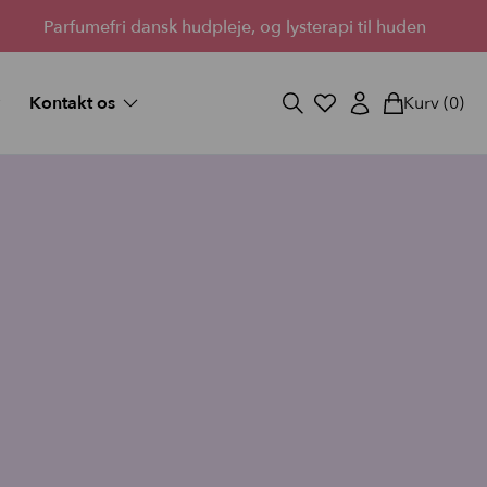
Parfumefri dansk hudpleje, og lysterapi til huden
Kontakt os
Kurv
(0)
og svar
Fortryd køb
ekort
Bliv forhandler
Lantz’s Visioner
vipper
 medium
d fuld
StayOn Lashes
3 skønne kits for fyldigere