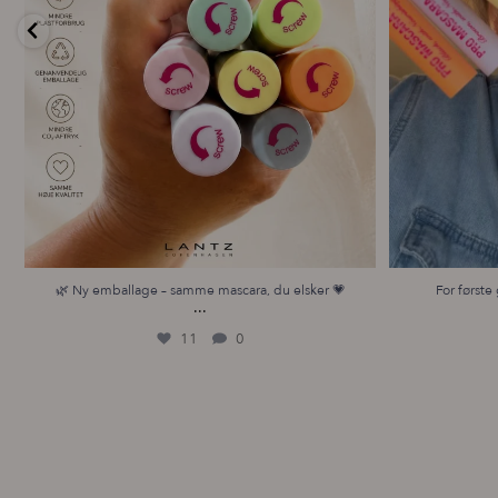
🌿 Ny emballage – samme mascara, du elsker 💗
For første 
...
11
0