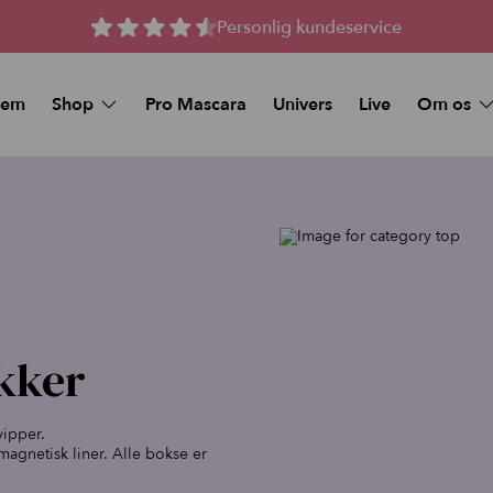
Personlig kundeservice
jem
Shop
Pro Mascara
Univers
Live
Om os
Spørgsmål 
MAKEUP
Kunstige vipper
Køb et Gav
Beauty Deals
Stay-On Lashes
Pro Mascara
Naturlige magnetiske 
Øjenmakeup
Magnetiske Vipper –
volume
Foundation
Magnetiske vipper me
volume
Makeup Sticks
kker
Tilbud og Pakker
Foundation & Makeup Sticks:
Bundle
FAQ
vipper.
Læbe pynt
magnetisk liner. Alle bokse er