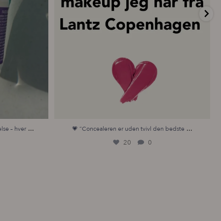
...
...
lse – hver
💗 “Concealeren er uden tvivl den bedste
20
0