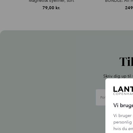
Magnetisk Eyeliner, sort
BUNDLE: All N
79,00
kr.
249
Ti
Skriv dig up ti
Fornavn
Vi brug
Vi b
Vi bruger 
personlig 
hvis du øn