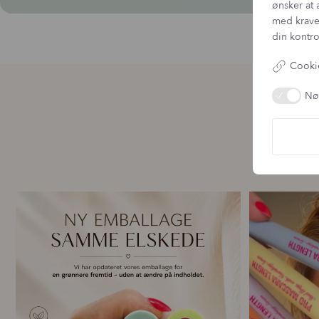
ønsker at 
med krave
din kontro
Cookie
Nø
🌿 Ny emballage – samme mascara, du elsker 💗
For første g
...
11
0