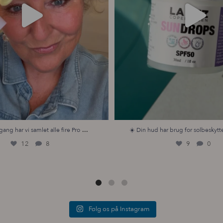
...
gang har vi samlet alle fire Pro
☀️ Din hud har brug for solbeskytte
12
8
9
0
Følg os på Instagram