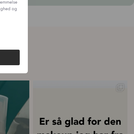
sstemmelse
tighed og
ttelse – hver
...
💗 “Concealeren er uden tvivl den bedste
...
20
0