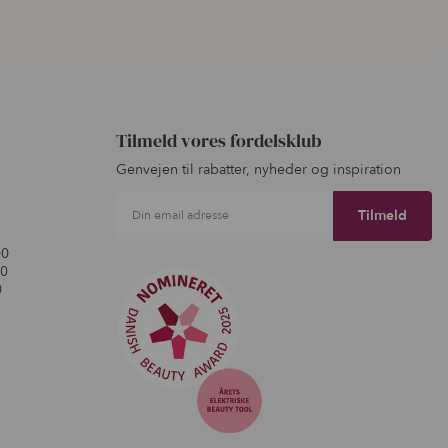
Tilmeld vores fordelsklub
Genvejen til rabatter, nyheder og inspiration
Din email adresse
00
00
0