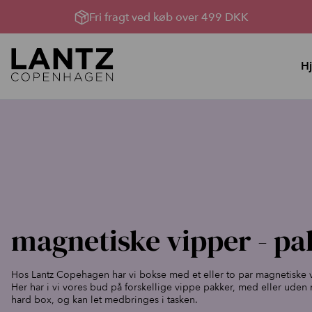
Fri fragt ved køb over 499 DKK
H
Hudpleje
Lysterapi til huden
YouBox, Sommerhud &
Lysterapimaskiner
oprydning
Lysterapi pakker
Bland Selv Løsninger
Produkter til Lysterapi
Rens, toner og håndcreme
Serumserie
magnetiske vipper - pa
Ansigtscreme
Ansigtsmasker
Hos Lantz Copehagen har vi bokse med et eller to par magnetiske 
Kataloger
Her har i vi vores bud på forskellige vippe pakker, med eller uden 
hard box, og kan let medbringes i tasken.