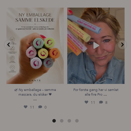
🌿 Ny emballage – samme
For første gang har vi samlet
mascara, du elsker 💗
alle fire Pro
...
...
11
8
11
0
🌿 Ny emballage – samme
For første gang har vi samlet
...
mascara, du elsker 💗
alle fire Pro
...
11
8
11
0