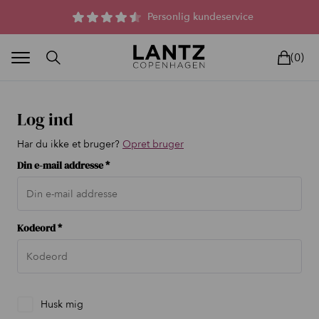
Parfumefri dansk hudpleje, og lysterapi til huden
Personlig kundeservice
(0)
Log ind
Har du ikke et bruger?
Opret bruger
Din e-mail addresse *
BLAND SELV
BEAUTY DEALS
REELS
UNIVERS
LIVE
HU
Kodeord *
Husk mig