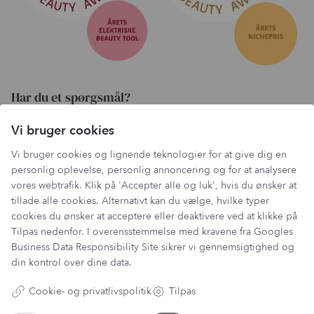
Har du et spørgsmål?
Du kan kontakte vores kundeservice på:
Vi bruger cookies
kundeservice@lantzcph.com
Vi bruger cookies og lignende teknologier for at give dig en
Telefon & mail besvares I tidsrummet:
personlig oplevelse, personlig annoncering og for at analysere
Mandag, Onsdag & Fredag: 09.00 – 14.00
vores webtrafik. Klik på 'Accepter alle og luk', hvis du ønsker at
+45 60 13 27 49
tillade alle cookies. Alternativt kan du vælge, hvilke typer
cookies du ønsker at acceptere eller deaktivere ved at klikke på
Tilpas nedenfor. I overensstemmelse med kravene fra
Googles
Business Data Responsibility Site
sikrer vi gennemsigtighed og
Information
din kontrol over dine data.
Min Konto
Cookie- og privatlivspolitik
Tilpas
Lantz Univers