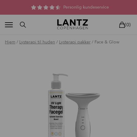
Parfumefri dansk hudpleje, og lysterapi til huden
(0)
Hjem
/
Lysterapi til huden
/
Lysterapi pakker
/ Face & Glow
BLAND SELV
BEAUTY DEALS
REELS
UNIVERS
LIVE
HU