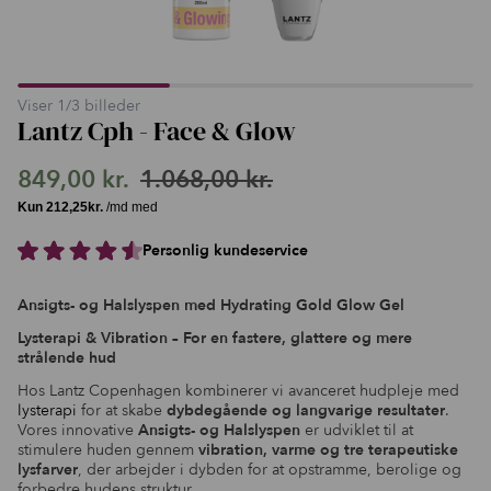
Viser
1
/
3
billeder
Lantz Cph - Face & Glow
849,00
kr.
1.068,00
kr.
Den
Den
oprindelige
aktuelle
Personlig kundeservice
pris
pris
var:
er:
Ansigts- og Halslyspen med Hydrating Gold Glow Gel
1.068,00 kr..
849,00 kr..
Lysterapi & Vibration – For en fastere, glattere og mere
strålende hud
Hos Lantz Copenhagen kombinerer vi avanceret hudpleje med
lysterapi
for at skabe
dybdegående og langvarige resultater
.
Vores innovative
Ansigts- og Halslyspen
er udviklet til at
stimulere huden gennem
vibration, varme og tre terapeutiske
lysfarver
, der arbejder i dybden for at opstramme, berolige og
forbedre hudens struktur.