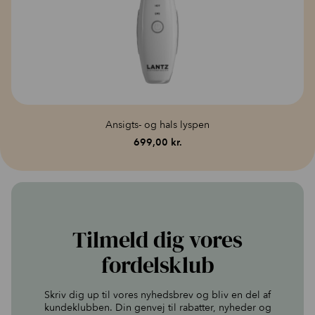
Rengør produktet efter hver brug.
Når du rengør produktet, skal du bruge en kvalitetsmæssig
fleece- eller mikrofiberklud.
Brug venligst den rette mængde hudplejeprodukt. Hvis du
bruger for meget, kan huden ikke absorbere det fuldt ud, og
overskydende produkt kan trænge ind i enheden og
forårsage skade.
Opbevar utilgængeligt for børn.
Ansigts- og hals lyspen
699,00
kr.
Tilmeld dig vores
fordelsklub
Skriv dig up til vores nyhedsbrev og bliv en del af
kundeklubben. Din genvej til rabatter, nyheder og