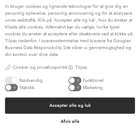
Vi bruger cookies og lignende teknologier for at give dig en
personlig oplevelse, personlig annoncering og for at analysere
vores webtrafik. Klik på 'Accepter alle og luk', hvis du ønsker at
tillade alle cookies. Alternativt kan du vælge, hvilke typer
cookies du ønsker at acceptere eller deaktivere ved at klikke på
Tilpas nedenfor. I overensstemmelse med kravene fra
Googles
Business Data Responsibility Site
sikrer vi gennemsigtighed og
din kontrol over dine data.
Har du et spørgsmål?
Cookie- og privatlivspolitik
Tilpas
Du kan kontakte vores kundeservice på:
Nødvendig
Funktionel
kundeservice@lantzcph.com
Statistik
Marketing
Telefon & mail besvares I tidsrummet:
Mandag, Onsdag & Fredag: 09.00 – 14.00
Accepter alle og luk
+45 60 13 27 49
Afvis alle