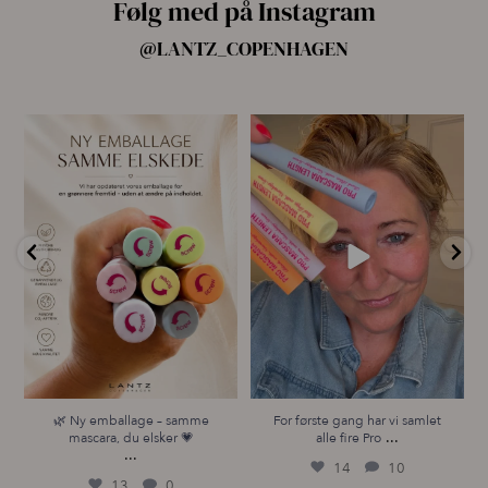
Følg med på Instagram
@LANTZ_COPENHAGEN
🌿 Ny emballage – samme
For første gang har vi samlet
mascara, du elsker 💗
alle fire Pro
...
...
14
10
13
0
🌿 Ny emballage – samme
For første gang har vi samlet
...
mascara, du elsker 💗
alle fire Pro
...
14
10
13
0