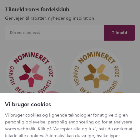
Tilmeld vores fordelsklub
Genvejen til rabatter, nyheder og inspiration
Din email adresse
Vi bruger cookies
Vi bruger cookies og lignende teknologier for at give dig en
personlig oplevelse, personlig annoncering og for at analysere
vores webtrafik. Klik på 'Accepter alle og luk', hvis du ønsker at
Har du et spørgsmål?
tillade alle cookies. Alternativt kan du vælge, hvilke typer