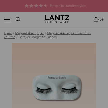
Parfumefri dansk hudpleje, og lysterapi til huden
(0)
Hjem
/
Magnetiske vipper
/
Magnetiske vipper med fuld
volume
/ Forever Magnetic Lashes
BLAND SELV
BEAUTY DEALS
REELS
UNIVERS
LIVE
HU