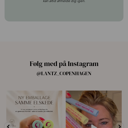
kan altid afmelde dig igen.
Følg med på Instagram
@LANTZ_COPENHAGEN
🌿 Ny emballage – samme
For første gang har vi samlet
mascara, du elsker 💗
alle fire Pro
...
...
14
10
13
0