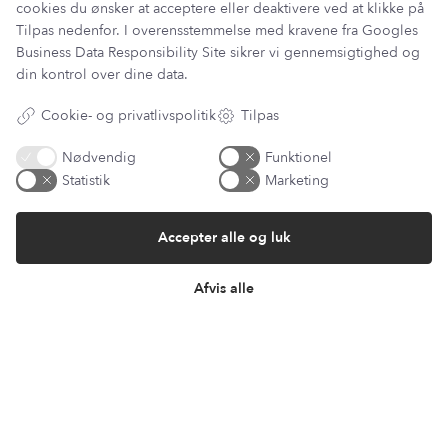
cookies du ønsker at acceptere eller deaktivere ved at klikke på
Du kan kontakte vores kundeservice på:
Tilpas nedenfor. I overensstemmelse med kravene fra
Googles
kundeservice@lantzcph.com
Business Data Responsibility Site
sikrer vi gennemsigtighed og
Telefon & mail besvares I tidsrummet:
din kontrol over dine data.
Mandag, Onsdag & Fredag: 09.00 – 14.00
Cookie- og privatlivspolitik
Tilpas
+45 60 13 27 49
Nødvendig
Funktionel
Statistik
Marketing
Information
Accepter alle og luk
Min Konto
Lantz Univers
Afvis alle
Handelsbetingelser
Fortrydelsesret
Returnering & ombytning
Persondatapolitik
Om os
Sitemap
Cookie indstillinger
Fortryd køb