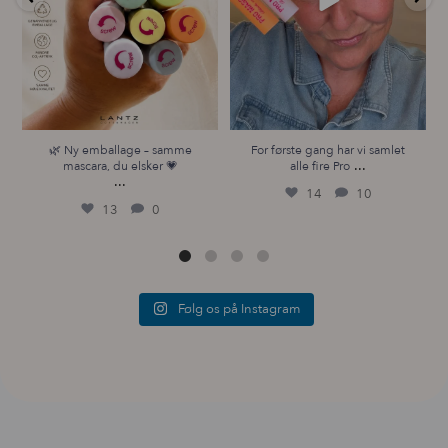
🌿 Ny emballage – samme
For første gang har vi samlet
...
mascara, du elsker 💗
alle fire Pro
...
14
10
13
0
Følg os på Instagram