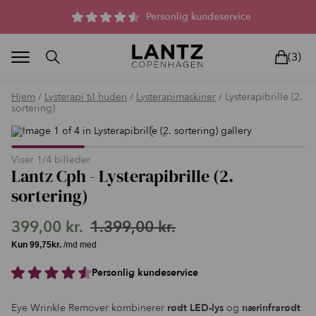
Parfumefri dansk hudpleje, og lysterapi til huden
Personlig kundeservice
(3)
Hjem
/
Lysterapi til huden
/
Lysterapimaskiner
/ Lysterapibrille (2.
sortering)
Viser
1
/
4
billeder
Lantz Cph - Lysterapibrille (2.
BLAND SELV
BEAUTY DEALS
REELS
UNIVERS
LIVE
HU
sortering)
399,00
kr.
1.399,00
kr.
Den
Den
oprindelige
aktuelle
Personlig kundeservice
pris
pris
var:
er:
Eye Wrinkle Remover kombinerer
rødt LED-lys
og
nærinfrarødt