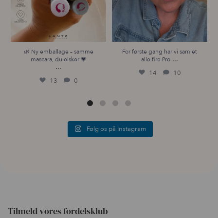
boks.
🌿 Ny emballage – samme
For første gang har vi samlet
...
mascara, du elsker 💗
alle fire Pro
...
14
10
13
0
Følg os på Instagram
Tilmeld vores fordelsklub