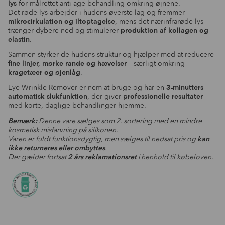
1.399,00 kr..
399,00 kr..
lys
for målrettet anti-age behandling omkring øjnene.
Det røde lys arbejder i hudens øverste lag og fremmer
mikrocirkulation og iltoptagelse
, mens det nærinfrarøde lys
trænger dybere ned og stimulerer
produktion af kollagen og
elastin
.
Sammen styrker de hudens struktur og hjælper med at reducere
fine linjer, mørke rande og hævelser
– særligt omkring
kragetæer og øjenlåg
.
Eye Wrinkle Remover er nem at bruge og har en
3-minutters
automatisk slukfunktion
, der giver
professionelle resultater
med korte, daglige behandlinger hjemme.
Bemærk:
Denne vare sælges som 2. sortering med en mindre
kosmetisk misfarvning på silikonen.
Varen er fuldt funktionsdygtig, men sælges til nedsat pris og
kan
ikke returneres eller ombyttes
.
Der gælder fortsat
2 års reklamationsret
i henhold til købeloven.