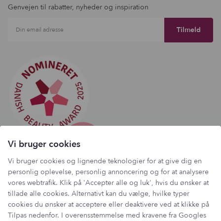
Genvejen til rabatter, nyheder og inspiration
Din email adresse
Vi bruger cookies
Vi bruger cookies og lignende teknologier for at give dig en
personlig oplevelse, personlig annoncering og for at analysere
vores webtrafik. Klik på 'Accepter alle og luk', hvis du ønsker at
Har du et spørgsmål?
tillade alle cookies. Alternativt kan du vælge, hvilke typer
Du kan kontakte vores kundeservice på:
cookies du ønsker at acceptere eller deaktivere ved at klikke på
Tilpas nedenfor. I overensstemmelse med kravene fra
Googles
kundeservice@lantzcph.com