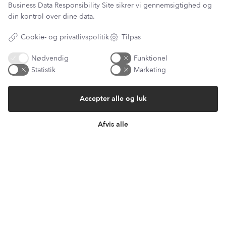
Business Data Responsibility Site
sikrer vi gennemsigtighed og
Telefon & mail besvares I tidsrummet:
din kontrol over dine data.
Mandag, Onsdag & Fredag: 09.00 – 14.00
+45 60 13 27 49
Cookie- og privatlivspolitik
Tilpas
Nødvendig
Funktionel
Statistik
Marketing
Information
Accepter alle og luk
Min Konto
Lantz Univers
Handelsbetingelser
Afvis alle
Fortrydelsesret
Returnering & ombytning
Persondatapolitik
Om os
Sitemap
Cookie indstillinger
Fortryd køb
Returportal / Returnering