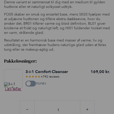
Denne variant er sammensat til dig med en medium til gylden
hudtone eller et naturligt solkysset udtryk.
FO05 skaber en smuk og ensartet base, mens SK03 hjælper med
at udjævne hudtonen og tilføre ekstra dækkeevne, hvor du
ønsker det. BR01 tilfører varme og blød definition, BL01 giver
kinderne et friskt og naturligt løft, og HI01 fuldender looket med
en varm, strålende glød.
Resultatet er en harmonisk base med masser af varme, liv og
udstråling, der fremhæver hudens naturlige glød uden at føles
tung eller se makeup-agtig ud.
Pakkeløsninger:
3-i-1 Comfort Cleanser
169,00
kr.
★★★★★
+792 reviews
TILFØJ
LÆS MERE