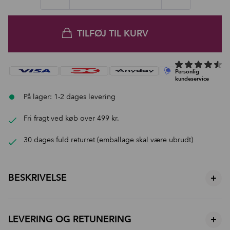
TILFØJ TIL KURV
På lager: 1-2 dages levering
Fri fragt ved køb over 499 kr.
30 dages fuld returret (emballage skal være ubrudt)
BESKRIVELSE
+
Anvendelsesguide – step by step
Per
kun
LEVERING OG RETUNERING
+
1. Start med foundation
Påfør FO05 i et tyndt lag på ren og fugtet hud. Brug fingre, børste eller