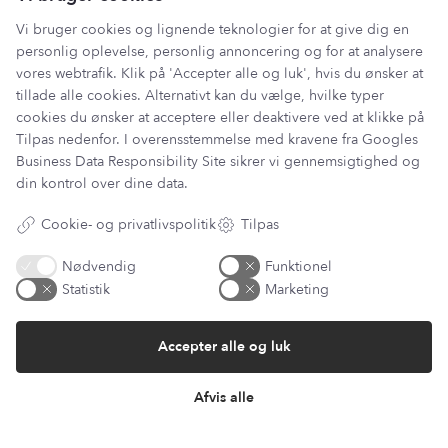
Vi bruger cookies og lignende teknologier for at give dig en
personlig oplevelse, personlig annoncering og for at analysere
vores webtrafik. Klik på 'Accepter alle og luk', hvis du ønsker at
tillade alle cookies. Alternativt kan du vælge, hvilke typer
cookies du ønsker at acceptere eller deaktivere ved at klikke på
Tilpas nedenfor. I overensstemmelse med kravene fra
Googles
Business Data Responsibility Site
sikrer vi gennemsigtighed og
Har du et spørgsmål?
din kontrol over dine data.
Du kan kontakte vores kundeservice på:
Cookie- og privatlivspolitik
Tilpas
kundeservice@lantzcph.com
Telefon & mail besvares I tidsrummet:
Nødvendig
Funktionel
Mandag, Onsdag & Fredag: 09.00 – 14.00
Statistik
Marketing
+45 60 13 27 49
Accepter alle og luk
Afvis alle
Information
Min Konto