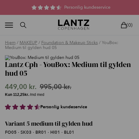
Parfumefri dansk hudpleje, og lysterapi til huden
Personlig kundeservice
(0)
Hjem
/
MAKEUP
/
Foundation & Makeup Sticks
/ YouBox:
Medium til gylden hud 05
Lantz Cph - YouBox: Medium til gylden
hud 05
BLAND SELV
BEAUTY DEALS
REELS
UNIVERS
LIVE
HU
449,00
kr.
995,00
kr.
Den
Den
oprindelige
aktuelle
Personlig kundeservice
pris
pris
var:
er:
Variant 5 medium til gylden hud
995,00 kr..
449,00 kr..
FO05 · SK03 · BR01 · HI01 · BL01