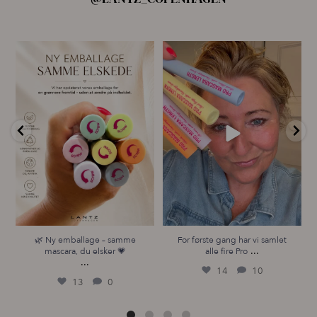
🌿 Ny emballage – samme
For første gang har vi samlet
mascara, du elsker 💗
alle fire Pro
...
...
14
10
13
0
🌿 Ny emballage – samme
For første gang har vi samlet
...
mascara, du elsker 💗
alle fire Pro
...
14
10
13
0