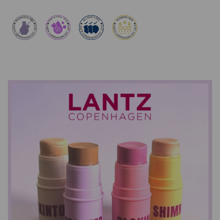
3-5 days delivery with GLS - only 69 DKK.
Free shipping on orders over 699 DKK.
30 days full return policy (packaging must be unopened).
For Returns:
Contact Camilla at
info@lantzcph.com
Remember to note your order number in your inquiry.
Please note:
Our light therapy devices – including both masks and
pens – are designed with
lightweight, compact batteries
, making them
comfortable and easy to use in everyday routines. This also means that
the typical lifespan is
18–24 months
, depending on usage patterns.
With very frequent use, battery capacity may gradually decrease, as the
small and discreet batteries
are what ensure comfort and flexibility.
We offer a
1-year warranty on all devices
, based on factory settings
and proper use.