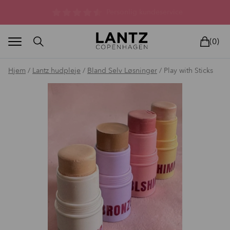
Parfumefri dansk hudpleje, og lysterapi til huden
(0)
Hjem
/
Lantz hudpleje
/
Bland Selv Løsninger
/ Play with Sticks
BLAND SELV
BEAUTY DEALS
REELS
UNIVERS
LIVE
HU