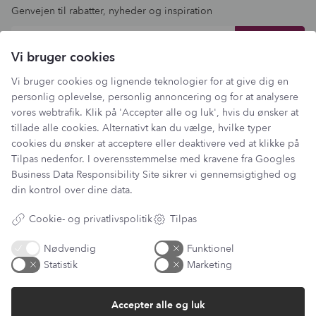
Genvejen til rabatter, nyheder og inspiration
Din email adresse
Vi bruger cookies
Vi bruger cookies og lignende teknologier for at give dig en
personlig oplevelse, personlig annoncering og for at analysere
vores webtrafik. Klik på 'Accepter alle og luk', hvis du ønsker at
tillade alle cookies. Alternativt kan du vælge, hvilke typer
cookies du ønsker at acceptere eller deaktivere ved at klikke på
Tilpas nedenfor. I overensstemmelse med kravene fra
Googles
Business Data Responsibility Site
sikrer vi gennemsigtighed og
din kontrol over dine data.
Cookie- og privatlivspolitik
Tilpas
Nødvendig
Funktionel
Statistik
Marketing
Har du et spørgsmål?
Du kan kontakte vores kundeservice på:
Accepter alle og luk
kundeservice@lantzcph.com