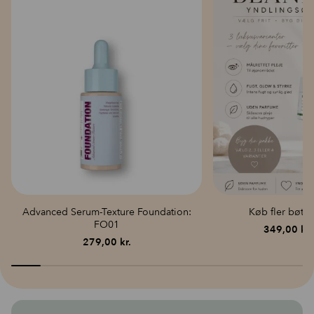
Advanced Serum-Texture Foundation:
Køb fler bøtte
FO01
349,00
kr.
D
D
279,00
kr.
o
a
p
p
v
e
5
3