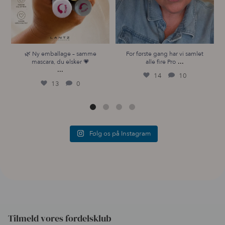
🌿 Ny emballage – samme
For første gang har vi samlet
...
mascara, du elsker 💗
alle fire Pro
...
14
10
13
0
Følg os på Instagram
Tilmeld vores fordelsklub