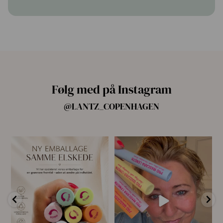
Følg med på Instagram
@LANTZ_COPENHAGEN
🌿 Ny emballage – samme
For første gang har vi samlet
mascara, du elsker 💗
alle fire Pro
...
...
14
10
13
0