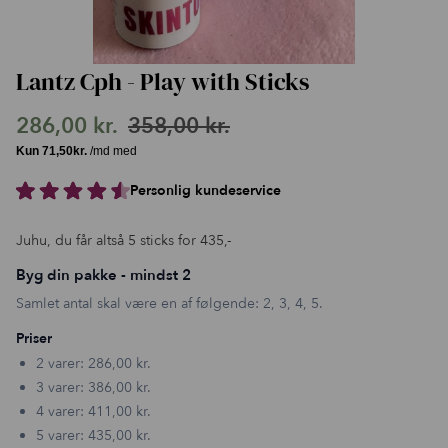
Lantz Cph - Play with Sticks
286,00
kr.
358,00
kr.
Den
Den
oprindelige
aktuelle
Personlig kundeservice
pris
pris
var:
er:
Juhu, du får altså 5 sticks for 435,-
358,00 kr..
286,00 kr..
Byg din pakke - mindst 2
Samlet antal skal være en af følgende: 2, 3, 4, 5.
Priser
2 varer:
286,00
kr.
3 varer:
386,00
kr.
4 varer:
411,00
kr.
5 varer:
435,00
kr.