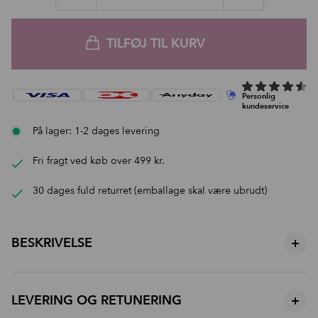
TILFØJ TIL KURV
På lager: 1-2 dages levering
Fri fragt ved køb over 499 kr.
30 dages fuld returret (emballage skal være ubrudt)
BESKRIVELSE
+
Makeup der arbejder med huden
LEVERING OG RETUNERING
+
Vores sticks er udviklet med fokus på lette, fleksible teksturer, der
smelter ind i huden og følger dine bevægelser.