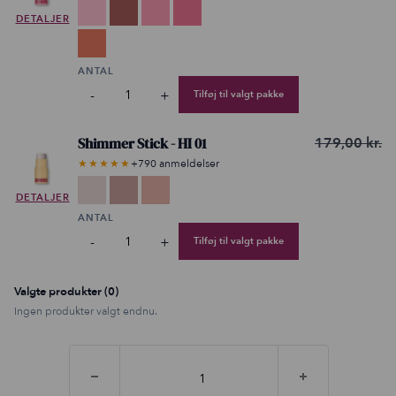
Vælg
DETALJER
variant
ANTAL
-
+
Tilføj til valgt pakke
Shimmer Stick - HI 01
179,00
kr.
★★★★★
+790 anmeldelser
Vælg
DETALJER
variant
ANTAL
-
+
Tilføj til valgt pakke
Valgte produkter (0)
Ingen produkter valgt endnu.