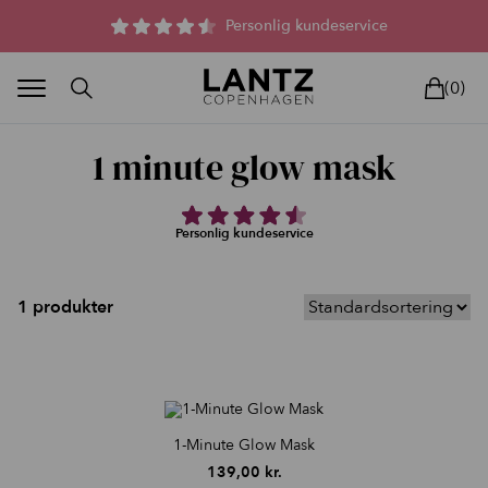
Parfumefri dansk hudpleje, og lysterapi til huden
Personlig kundeservice
(0)
1 minute glow mask
Personlig kundeservice
BLAND SELV
BEAUTY DEALS
REELS
UNIVERS
LIVE
HU
1 produkter
1-Minute Glow Mask
139,00
kr.