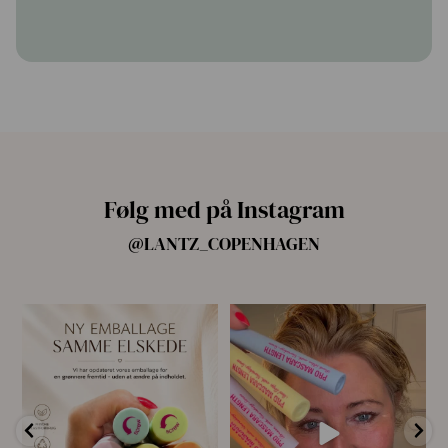
Følg med på Instagram
@LANTZ_COPENHAGEN
🌿 Ny emballage – samme
For første gang har vi samlet
mascara, du elsker 💗
alle fire Pro
...
...
13
8
12
0