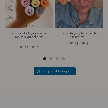
🌿 Ny emballage – samme
For første gang har vi samlet
...
mascara, du elsker 💗
alle fire Pro
...
13
8
12
0
Følg os på Instagram