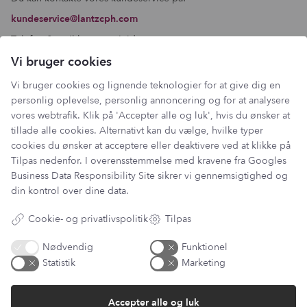
kundeservice@lantzcph.com
Telefon & mail besvares I tidsrummet:
Mandag, Onsdag & Fredag: 09.00 – 14.00
Vi bruger cookies
+45 60 13 27 49
Vi bruger cookies og lignende teknologier for at give dig en
personlig oplevelse, personlig annoncering og for at analysere
vores webtrafik. Klik på 'Accepter alle og luk', hvis du ønsker at
tillade alle cookies. Alternativt kan du vælge, hvilke typer
Information
cookies du ønsker at acceptere eller deaktivere ved at klikke på
Tilpas nedenfor. I overensstemmelse med kravene fra
Googles
Min Konto
Business Data Responsibility Site
sikrer vi gennemsigtighed og
Lantz Univers
din kontrol over dine data.
Handelsbetingelser
Fortrydelsesret
Cookie- og privatlivspolitik
Tilpas
Returnering & ombytning
Persondatapolitik
Nødvendig
Funktionel
Om os
Statistik
Marketing
Sitemap
Cookie indstillinger
Fortryd køb
Accepter alle og luk