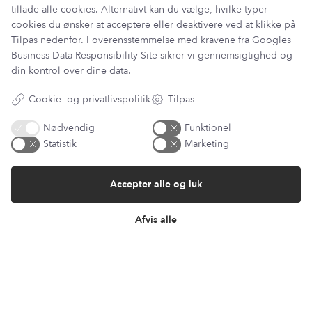
tillade alle cookies. Alternativt kan du vælge, hvilke typer
cookies du ønsker at acceptere eller deaktivere ved at klikke på
Tilpas nedenfor. I overensstemmelse med kravene fra
Googles
Information
Business Data Responsibility Site
sikrer vi gennemsigtighed og
Min Konto
din kontrol over dine data.
Lantz Univers
Handelsbetingelser
Cookie- og privatlivspolitik
Tilpas
Fortrydelsesret
Returnering & ombytning
Nødvendig
Funktionel
Persondatapolitik
Statistik
Marketing
Om os
Sitemap
Accepter alle og luk
Cookie indstillinger
Fortryd køb
Afvis alle
Returportal / Returnering
Besøg vores showroom
Mosevej 9
4700 Næstved