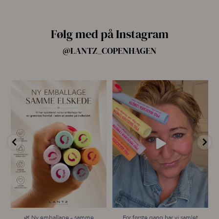
Følg med på Instagram
@LANTZ_COPENHAGEN
🌿 Ny emballage – samme
For første gang har vi samlet
mascara, du elsker 💗
alle fire Pro
...
...
13
9
12
0
🌿 Ny emballage – samme
For første gang har vi samlet