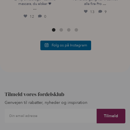
...
mascara, du elsker 💗
alle fire Pro
...
13
9
12
0
Følg os på Instagram
Tilmeld vores fordelsklub
Genvejen til rabatter, nyheder og inspiration
Din email adresse