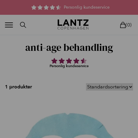
Parfumefri dansk hudpleje, og lysterapi til huden
Personlig kundeservice
(0)
anti-age behandling
Personlig kundeservice
BLAND SELV
BEAUTY DEALS
REELS
UNIVERS
LIVE
HU
1 produkter