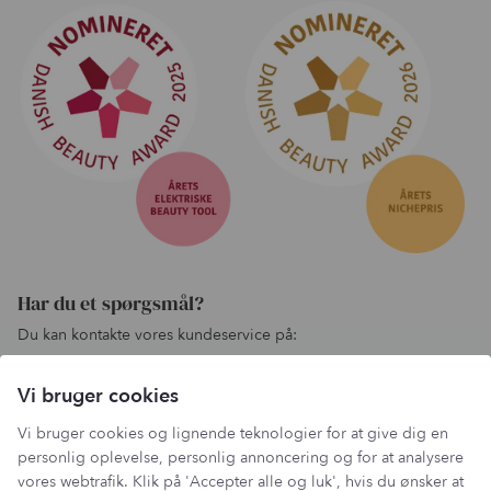
Har du et spørgsmål?
Du kan kontakte vores kundeservice på:
kundeservice@lantzcph.com
Vi bruger cookies
Telefon & mail besvares I tidsrummet:
Mandag, Onsdag & Fredag: 09.00 – 14.00
Vi bruger cookies og lignende teknologier for at give dig en
+45 60 13 27 49
personlig oplevelse, personlig annoncering og for at analysere
vores webtrafik. Klik på 'Accepter alle og luk', hvis du ønsker at