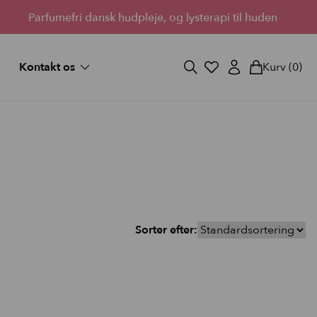
Parfumefri dansk hudpleje, og lysterapi til huden
Kontakt os
Kurv
(0)
og svar
Fortryd køb
ekort
Bliv forhandler
Lantz’s Visioner
vipper
 medium
d fuld
Sorter efter:
StayOn Lashes
3 skønne kits for fyldigere