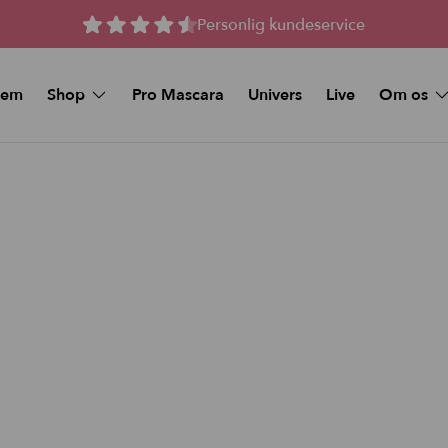
Personlig kundeservice
jem
Shop
Pro Mascara
Univers
Live
Om os
Spørgsmål 
MAKEUP
Kunstige vipper
Køb et Gav
Beauty Deals
Stay-On Lashes
Pro Mascara
Naturlige magnetiske 
Øjenmakeup
Magnetiske Vipper –
volume
Foundation
Magnetiske vipper me
volume
Makeup Sticks
Tilbud og Pakker
Foundation & Makeup Sticks:
Bundle
FAQ
Læbe pynt