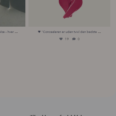
...
...
lse – hver
💗 “Concealeren er uden tvivl den bedste
19
0