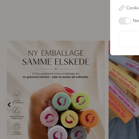
Cookie
Nø
🌿 Ny emballage – samme mascara, du elsker 💗
For første g
...
8
0