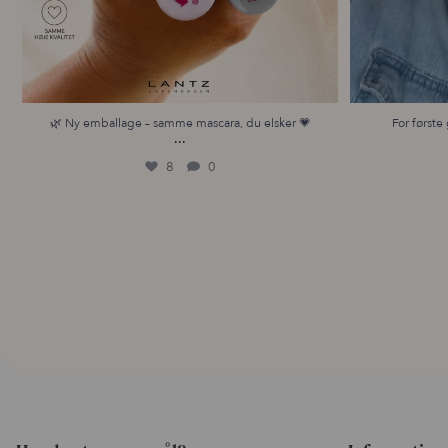
🌿 Ny emballage – samme mascara, du elsker 💗
For første 
...
8
0