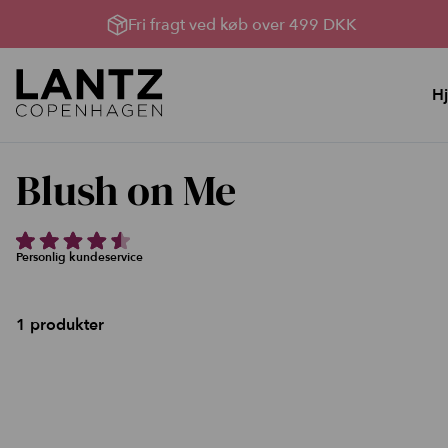
Fri fragt ved køb over 499 DKK
H
Hudpleje
Lysterapi til huden
Blush on Me
YouBox, Sommerhud &
Lysterapimaskiner
oprydning
Lysterapi pakker
Bland Selv Løsninger
Produkter til Lysterapi
Personlig kundeservice
Rens, toner og håndcreme
Serumserie
1 produkter
Ansigtscreme
Ansigtsmasker
Kataloger