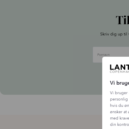
Ti
Skriv dig up ti
Fornavn
Vi b
Vi brug
Vi bruger 
personlig 
hvis du øn
ønsker at 
med krave
din kontro