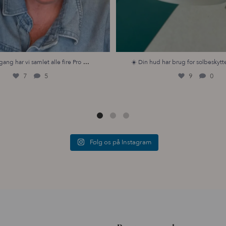
...
gang har vi samlet alle fire Pro
☀️ Din hud har brug for solbeskytte
7
5
9
0
Følg os på Instagram