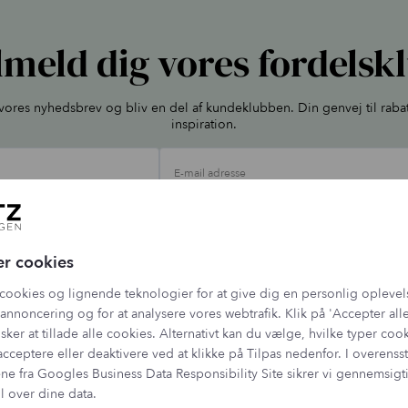
lmeld dig vores fordelsk
l vores nyhedsbrev og bliv en del af kundeklubben. Din genvej til raba
inspiration.
E-mail adresse
ehandler dine oplysninger jf. vores
persondatapolitik
, og du kan altid afmelde dig 
er cookies
cookies og lignende teknologier for at give dig en personlig oplevel
annoncering og for at analysere vores webtrafik. Klik på 'Accepter alle
sker at tillade alle cookies. Alternativt kan du vælge, hvilke typer coo
acceptere eller deaktivere ved at klikke på Tilpas nedenfor. I overen
ne fra
Googles Business Data Responsibility Site
sikrer vi gennemsig
l over dine data.