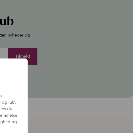
lub
tter, nyheder og
igen.
se,
 og luk',
kies du
sstemmelse
tighed og