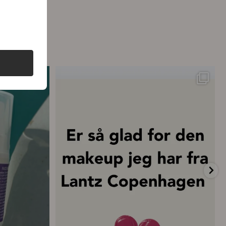
ttelse – hver
...
💗 “Concealeren er uden tvivl den bedste
...
19
0