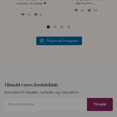
...
mascara, du elsker 💗
alle fire Pro
...
14
10
13
0
Følg os på Instagram
Tilmeld vores fordelsklub
Genvejen til rabatter, nyheder og inspiration
Din email adresse