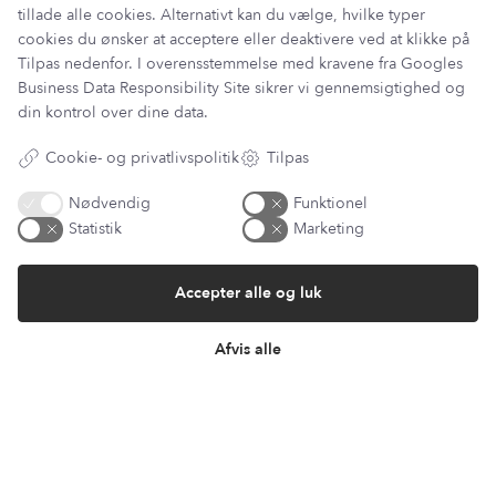
tillade alle cookies. Alternativt kan du vælge, hvilke typer
cookies du ønsker at acceptere eller deaktivere ved at klikke på
Tilpas nedenfor. I overensstemmelse med kravene fra
Googles
Information
Business Data Responsibility Site
sikrer vi gennemsigtighed og
Min Konto
din kontrol over dine data.
Lantz Univers
Handelsbetingelser
Cookie- og privatlivspolitik
Tilpas
Fortrydelsesret
Returnering & ombytning
Nødvendig
Funktionel
Persondatapolitik
Statistik
Marketing
Om os
Sitemap
Accepter alle og luk
Cookie indstillinger
Fortryd køb
Afvis alle
Returportal / Returnering
Besøg vores showroom
Mosevej 9
4700 Næstved