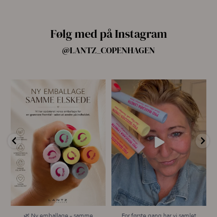
Følg med på Instagram
@LANTZ_COPENHAGEN
🌿 Ny emballage – samme
For første gang har vi samlet
mascara, du elsker 💗
alle fire Pro
...
...
14
10
13
0
🌿 Ny emballage – samme
For første gang har vi samlet