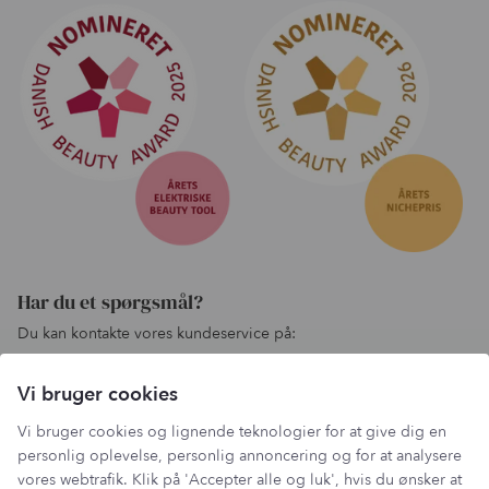
Har du et spørgsmål?
Du kan kontakte vores kundeservice på:
kundeservice@lantzcph.com
Vi bruger cookies
Telefon & mail besvares I tidsrummet:
Mandag, Onsdag & Fredag: 09.00 – 14.00
Vi bruger cookies og lignende teknologier for at give dig en
+45 60 13 27 49
personlig oplevelse, personlig annoncering og for at analysere
vores webtrafik. Klik på 'Accepter alle og luk', hvis du ønsker at