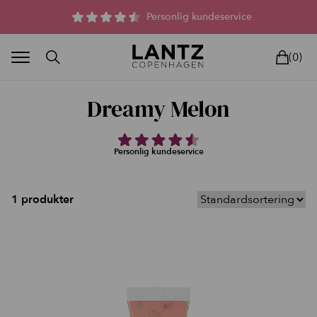
Parfumefri dansk hudpleje, og lysterapi til huden
Personlig kundeservice
(0)
Dreamy Melon
Personlig kundeservice
BLAND SELV
BEAUTY DEALS
REELS
UNIVERS
LIVE
HU
1 produkter