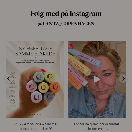
Følg med på Instagram
@LANTZ_COPENHAGEN
🌿 Ny emballage – samme
For første gang har vi samlet
mascara, du elsker 💗
alle fire Pro
...
...
13
9
12
0
🌿 Ny emballage – samme
For første gang har vi samlet
...
mascara, du elsker 💗
alle fire Pro