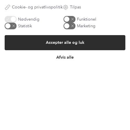
Åbningstider
Cookie- og privatlivspolitik
Tilpas
Mandag mellem kl. 09.00 og 14.00
Onsdag mellem kl. 09.00 og 14.00
Nødvendig
Funktionel
Fredag mellem kl. 09.00 og 14.00
Statistik
Marketing
Accepter alle og luk
© Copyright 2026 | CVR nr. 35824510 | Design og udvikling af bo-we.dk
Afvis alle
Cookie-indstillinger