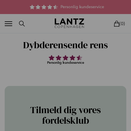
Parfumefri dansk hudpleje, og lysterapi til huden
Personlig kundeservice
(0)
Dybderensende rens
Personlig kundeservice
BLAND SELV
BEAUTY DEALS
REELS
UNIVERS
LIVE
HU
Tilmeld dig vores
fordelsklub