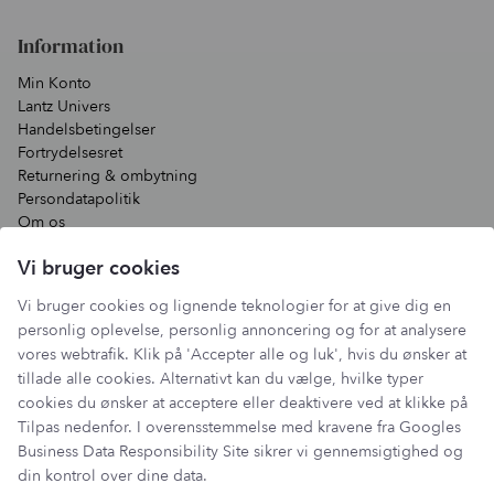
Information
Min Konto
Lantz Univers
Handelsbetingelser
Fortrydelsesret
Returnering & ombytning
Persondatapolitik
Om os
Sitemap
Vi bruger cookies
Cookie indstillinger
Fortryd køb
Vi bruger cookies og lignende teknologier for at give dig en
Returportal / Returnering
personlig oplevelse, personlig annoncering og for at analysere
vores webtrafik. Klik på 'Accepter alle og luk', hvis du ønsker at
tillade alle cookies. Alternativt kan du vælge, hvilke typer
cookies du ønsker at acceptere eller deaktivere ved at klikke på
Besøg vores showroom
Tilpas nedenfor. I overensstemmelse med kravene fra
Googles
Mosevej 9
Business Data Responsibility Site
sikrer vi gennemsigtighed og
4700 Næstved
din kontrol over dine data.
Denmark