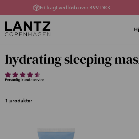
Fri fragt ved køb over 499 DKK
H
Hudpleje
Lysterapi til huden
hydrating sleeping ma
YouBox, Sommerhud &
Lysterapimaskiner
oprydning
Lysterapi pakker
Bland Selv Løsninger
Produkter til Lysterapi
Personlig kundeservice
Rens, toner og håndcreme
Serumserie
1 produkter
Ansigtscreme
Ansigtsmasker
Kataloger