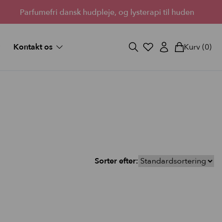
Parfumefri dansk hudpleje, og lysterapi til huden
Kontakt os
Kurv
(0)
og svar
Fortryd køb
ekort
Bliv forhandler
Lantz’s Visioner
vipper
 medium
d fuld
Sorter efter:
StayOn Lashes
3 skønne kits for fyldigere