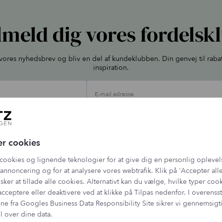
lmeld dig vores fordelsk
l vores nyhedsbrev og bliv en del af kundeklubben. Din genvej til raba
inspiration.
E-mail adresse
ehandler dine oplysninger jf. vores
persondatapolitik
, og du kan altid afmelde dig 
er cookies
cookies og lignende teknologier for at give dig en personlig oplevel
annoncering og for at analysere vores webtrafik. Klik på 'Accepter alle
sker at tillade alle cookies. Alternativt kan du vælge, hvilke typer coo
acceptere eller deaktivere ved at klikke på Tilpas nedenfor. I overen
ne fra
Googles Business Data Responsibility Site
sikrer vi gennemsig
l over dine data.