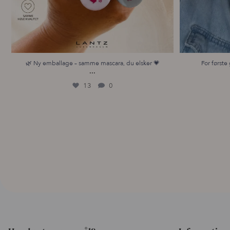
🌿 Ny emballage – samme mascara, du elsker 💗
For første 
...
13
0