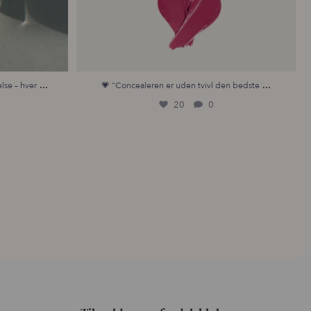
...
...
lse – hver
💗 “Concealeren er uden tvivl den bedste
20
0