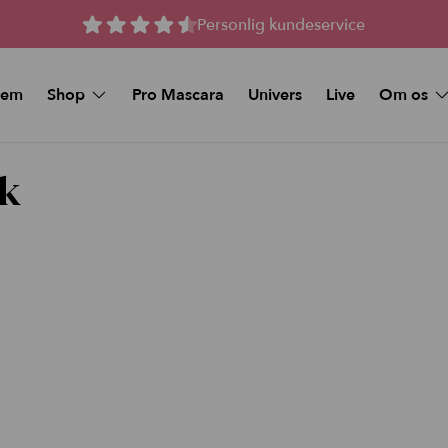
Personlig kundeservice
jem
Shop
Pro Mascara
Univers
Live
Om os
Spørgsmål 
MAKEUP
Kunstige vipper
sk
Køb et Gav
Beauty Deals
Stay-On Lashes
Pro Mascara
Naturlige magnetiske 
Øjenmakeup
Magnetiske Vipper –
volume
Foundation
Magnetiske vipper me
volume
Makeup Sticks
Tilbud og Pakker
Foundation & Makeup Sticks:
Bundle
FAQ
Læbe pynt