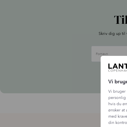
Ti
Skriv dig up ti
Fornavn
Vi b
Vi brug
Vi bruger 
personlig 
hvis du øn
ønsker at 
med krave
din kontro