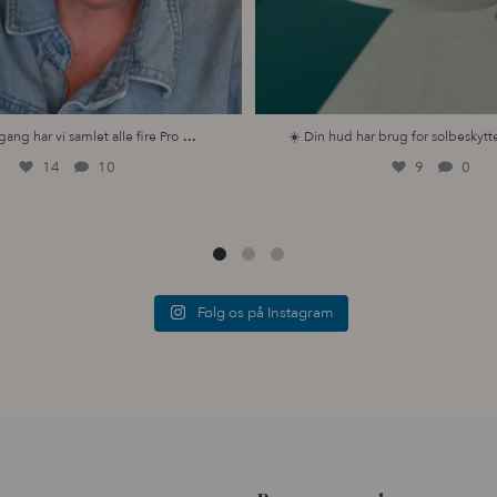
...
gang har vi samlet alle fire Pro
☀️ Din hud har brug for solbeskytte
14
10
9
0
Følg os på Instagram