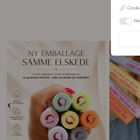
Cookie
Nø
🌿 Ny emballage – samme mascara, du elsker 💗
For første g
...
13
0