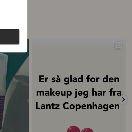
ttelse – hver
...
💗 “Concealeren er uden tvivl den bedste
...
20
0