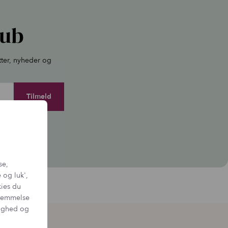
lub
tter, nyheder og
igen.
se,
 og luk',
kies du
sstemmelse
tighed og