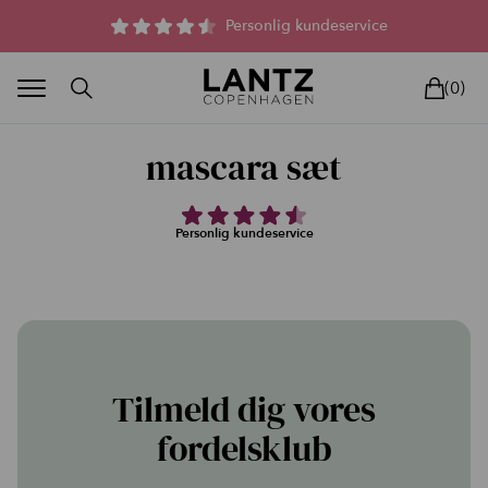
Parfumefri dansk hudpleje, og lysterapi til huden
Personlig kundeservice
(0)
mascara sæt
Personlig kundeservice
BLAND SELV
BEAUTY DEALS
REELS
UNIVERS
LIVE
HU
Tilmeld dig vores
fordelsklub