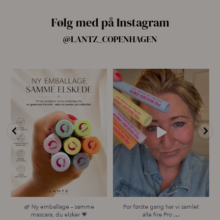
Følg med på Instagram
@LANTZ_COPENHAGEN
🌿 Ny emballage – samme
For første gang har vi samlet
mascara, du elsker 💗
alle fire Pro
...
...
13
9
12
0
🌿 Ny emballage – samme
For første gang har vi samlet
...
mascara, du elsker 💗
alle fire Pro