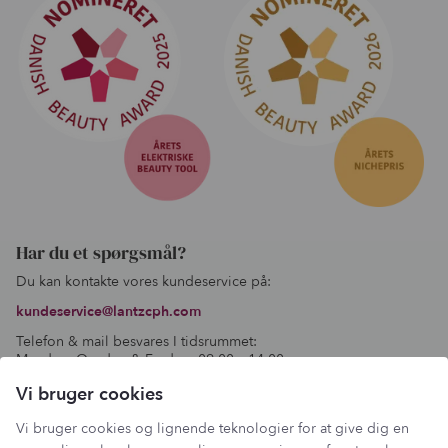
Har du et spørgsmål?
Du kan kontakte vores kundeservice på:
kundeservice@lantzcph.com
Telefon & mail besvares I tidsrummet:
Mandag, Onsdag & Fredag: 09.00 – 14.00
+45 60 13 27 49
Vi bruger cookies
Vi bruger cookies og lignende teknologier for at give dig en