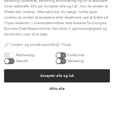
personlig oplevelse, personlig annoncering og for at analysere
vores webtrafik. Klik på 'Accepter alle og luk', hvis du ønsker at
Information
tillade alle cookies. Alternativt kan du vælge, hvilke typer
cookies du ønsker at acceptere eller deaktivere ved at klikke på
Min Konto
Tilpas nedenfor. I overensstemmelse med kravene fra
Googles
Lantz Univers
Business Data Responsibility Site
sikrer vi gennemsigtighed og
Handelsbetingelser
din kontrol over dine data.
Fortrydelsesret
Returnering & ombytning
Cookie- og privatlivspolitik
Tilpas
Persondatapolitik
Om os
Nødvendig
Funktionel
Sitemap
Statistik
Marketing
Cookie indstillinger
Fortryd køb
Returportal / Returnering
Accepter alle og luk
Afvis alle
Besøg vores showroom
Mosevej 9
4700 Næstved
Denmark