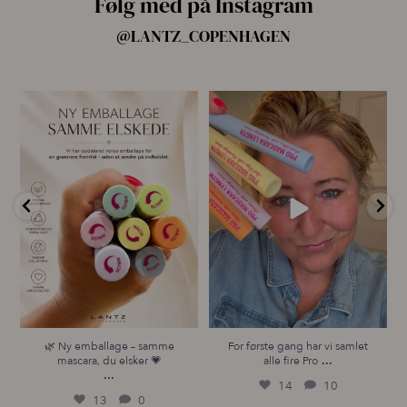
Følg med på Instagram
@LANTZ_COPENHAGEN
🌿 Ny emballage – samme
For første gang har vi samlet
mascara, du elsker 💗
alle fire Pro
...
...
14
10
13
0
🌿 Ny emballage – samme
For første gang har vi samlet
...
mascara, du elsker 💗
alle fire Pro
...
14
10
13
0