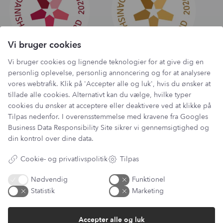
Vi bruger cookies
Vi bruger cookies og lignende teknologier for at give dig en
personlig oplevelse, personlig annoncering og for at analysere
vores webtrafik. Klik på 'Accepter alle og luk', hvis du ønsker at
tillade alle cookies. Alternativt kan du vælge, hvilke typer
Har du et spørgsmål?
cookies du ønsker at acceptere eller deaktivere ved at klikke på
Tilpas nedenfor. I overensstemmelse med kravene fra
Googles
Du kan kontakte vores kundeservice på:
Business Data Responsibility Site
sikrer vi gennemsigtighed og
kundeservice@lantzcph.com
din kontrol over dine data.
Telefon & mail besvares I tidsrummet:
Mandag, Onsdag & Fredag: 09.00 – 14.00
Cookie- og privatlivspolitik
Tilpas
+45 60 13 27 49
Nødvendig
Funktionel
Statistik
Marketing
Accepter alle og luk