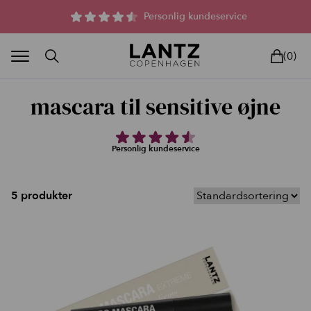
Parfumefri dansk hudpleje, og lysterapi til huden
Personlig kundeservice
(0)
mascara til sensitive øjne
Personlig kundeservice
BLAND SELV
BEAUTY DEALS
REELS
UNIVERS
LIVE
HU
5 produkter