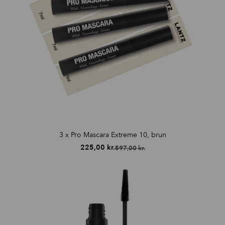
3 x Pro Mascara Extreme 10, brun
225,00
kr.
597,00
kr.
Den
Den
oprindelige
aktuelle
pris
pris
var:
er:
597,00 kr..
225,00 kr..