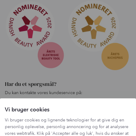
Har du et spørgsmål?
Du kan kontakte vores kundeservice på:
kundeservice@lantzcph.com
Vi bruger cookies
Telefon & mail besvares I tidsrummet:
Mandag, Onsdag & Fredag: 09.00 – 14.00
Vi bruger cookies og lignende teknologier for at give dig en
+45 60 13 27 49
personlig oplevelse, personlig annoncering og for at analysere
vores webtrafik. Klik på 'Accepter alle og luk', hvis du ønsker at