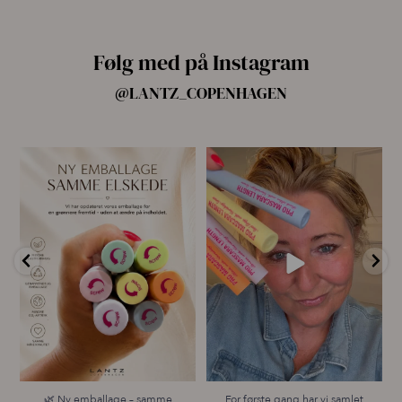
Følg med på Instagram
@LANTZ_COPENHAGEN
🌿 Ny emballage – samme
For første gang har vi samlet
mascara, du elsker 💗
alle fire Pro
...
...
14
10
13
0
🌿 Ny emballage – samme
For første gang har vi samlet