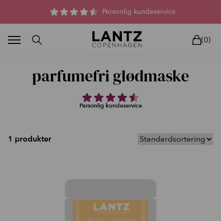
Parfumefri dansk hudpleje, og lysterapi til huden
Personlig kundeservice
(0)
parfumefri glødmaske
Personlig kundeservice
BLAND SELV
BEAUTY DEALS
REELS
UNIVERS
LIVE
HU
1 produkter