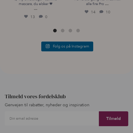
...
mascara, du elsker 💗
alle fire Pro
...
14
10
13
0
Følg os på Instagram
Tilmeld vores fordelsklub
Genvejen til rabatter, nyheder og inspiration
Din email adresse