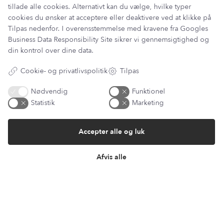
tillade alle cookies. Alternativt kan du vælge, hvilke typer
cookies du ønsker at acceptere eller deaktivere ved at klikke på
Tilpas nedenfor. I overensstemmelse med kravene fra
Googles
Information
Business Data Responsibility Site
sikrer vi gennemsigtighed og
Min Konto
din kontrol over dine data.
Lantz Univers
Handelsbetingelser
Cookie- og privatlivspolitik
Tilpas
Fortrydelsesret
Returnering & ombytning
Nødvendig
Funktionel
Persondatapolitik
Statistik
Marketing
Om os
Sitemap
Accepter alle og luk
Cookie indstillinger
Fortryd køb
Afvis alle
Returportal / Returnering
Besøg vores showroom
Mosevej 9
4700 Næstved