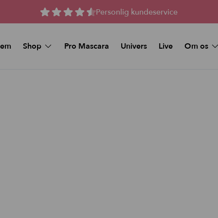
Personlig kundeservice
jem
Shop
Pro Mascara
Univers
Live
Om os
Spørgsmål 
MAKEUP
Kunstige vipper
Køb et Gav
Beauty Deals
Stay-On Lashes
Pro Mascara
Naturlige magnetiske 
Øjenmakeup
Magnetiske Vipper –
volume
Foundation
Magnetiske vipper me
volume
Makeup Sticks
Tilbud og Pakker
Foundation & Makeup Sticks:
Bundle
FAQ
Læbe pynt