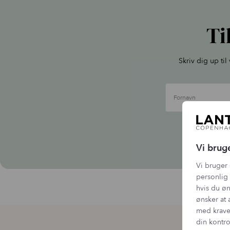
Ti
Skriv dig up ti
Fornavn
Vi b
Vi brug
Vi bruger 
personlig 
hvis du øn
ønsker at 
med krave
din kontro