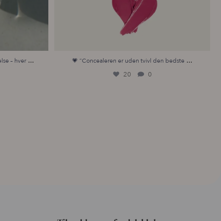
...
...
lse – hver
💗 “Concealeren er uden tvivl den bedste
20
0