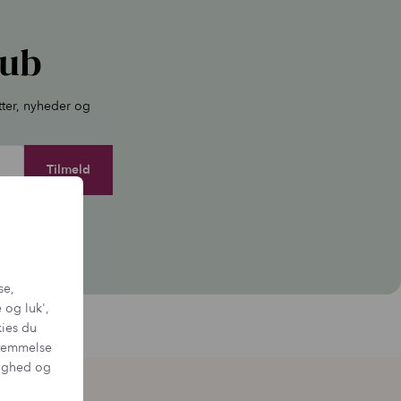
lub
tter, nyheder og
igen.
se,
 og luk',
kies du
sstemmelse
tighed og