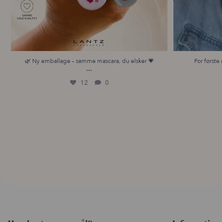
🌿 Ny emballage – samme mascara, du elsker 💗
For første 
...
12
0