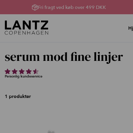
Fri fragt ved køb over 499 DKK
H
Hudpleje
Lysterapi til huden
serum mod fine linjer
YouBox, Sommerhud &
Lysterapimaskiner
oprydning
Lysterapi pakker
Bland Selv Løsninger
Produkter til Lysterapi
Personlig kundeservice
Rens, toner og håndcreme
Serumserie
1 produkter
Ansigtscreme
Ansigtsmasker
Kataloger