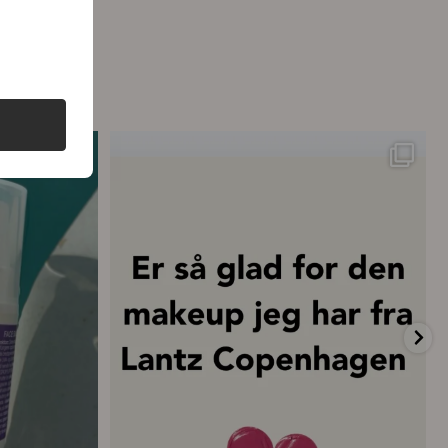
ttelse – hver
...
💗 “Concealeren er uden tvivl den bedste
...
20
0