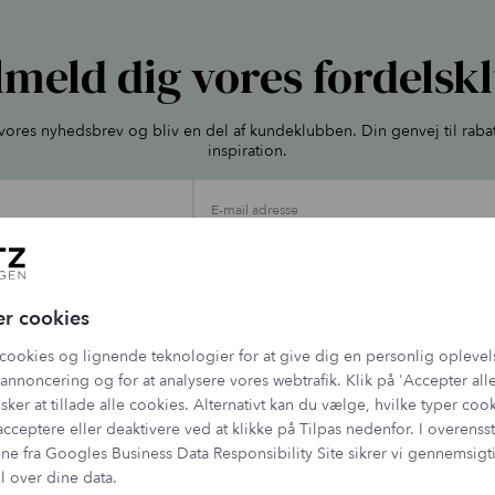
lmeld dig vores fordelsk
l vores nyhedsbrev og bliv en del af kundeklubben. Din genvej til raba
inspiration.
E-mail adresse
ehandler dine oplysninger jf. vores
persondatapolitik
, og du kan altid afmelde dig 
er cookies
cookies og lignende teknologier for at give dig en personlig oplevel
annoncering og for at analysere vores webtrafik. Klik på 'Accepter alle
sker at tillade alle cookies. Alternativt kan du vælge, hvilke typer coo
acceptere eller deaktivere ved at klikke på Tilpas nedenfor. I overen
ne fra
Googles Business Data Responsibility Site
sikrer vi gennemsig
l over dine data.