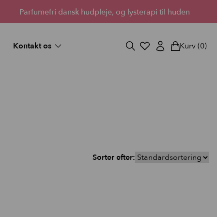
Parfumefri dansk hudpleje, og lysterapi til huden
Kontakt os
Kurv
(0)
og svar
Fortryd køb
ekort
Bliv forhandler
Lantz’s Visioner
vipper
 medium
d fuld
Sorter efter:
StayOn Lashes
3 skønne kits for fyldigere