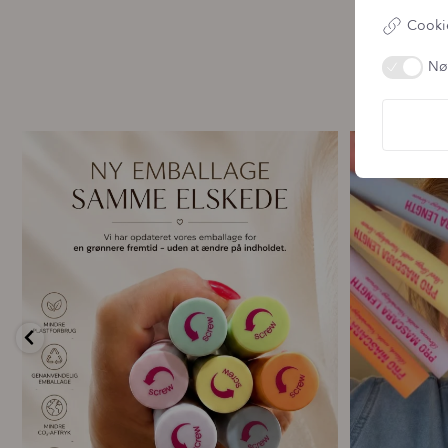
Cookie
Nø
🌿 Ny emballage – samme mascara, du elsker 💗
For første g
...
12
0