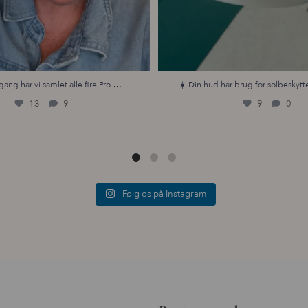
...
gang har vi samlet alle fire Pro
☀️ Din hud har brug for solbeskytte
13
9
9
0
Følg os på Instagram