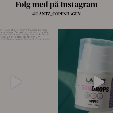
Følg med på Instagram
@LANTZ_COPENHAGEN
ang har vi samlet alle fire Pro
...
☀️ Din hud har brug for solbesky
14
10
9
0