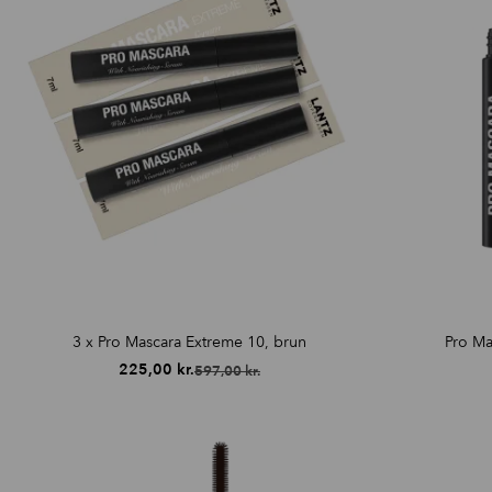
3 x Pro Mascara Extreme 10, brun
Pro Ma
225,00
kr.
597,00
kr.
Den
Den
oprindelige
aktuelle
pris
pris
var:
er:
597,00 kr..
225,00 kr..