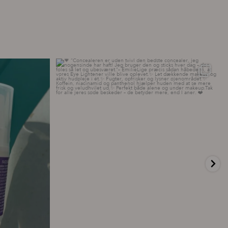
ttelse – hver
...
💗 “Concealeren er uden tvivl den bedste
...
20
0