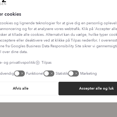
lmeld dig vores fordelsk
er cookies
cookies og lignende teknologier for at give dig en personlig oplevel
l vores nyhedsbrev og bliv en del af kundeklubben. Din genvej til raba
annoncering og for at analysere vores webtrafik. Klik på 'Accepter alle
inspiration.
sker at tillade alle cookies. Alternativt kan du vælge, hvilke typer coo
acceptere eller deaktivere ved at klikke på Tilpas nedenfor. I overen
E-mail adresse
ne fra
Googles Business Data Responsibility Site
sikrer vi gennemsig
l over dine data.
ehandler dine oplysninger jf. vores
persondatapolitik
, og du kan altid afmelde dig 
- og privatlivspolitik
Tilpas
dvendig
Funktionel
Statistik
Marketing
Afvis alle
Accepter alle og luk