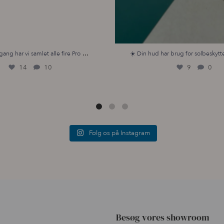
...
gang har vi samlet alle fire Pro
☀️ Din hud har brug for solbeskytte
14
10
9
0
Følg os på Instagram
Besøg vores showroom