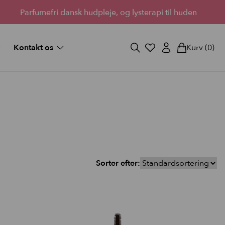
Parfumefri dansk hudpleje, og lysterapi til huden
Kontakt os
Kurv
(0)
og svar
Fortryd køb
ekort
Bliv forhandler
Lantz’s Visioner
vipper
 medium
d fuld
Sorter efter:
StayOn Lashes
3 skønne kits for fyldigere