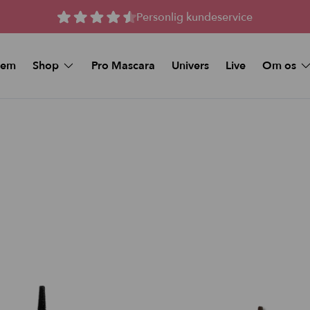
Personlig kundeservice
jem
Shop
Pro Mascara
Univers
Live
Om os
Spørgsmål 
MAKEUP
Kunstige vipper
Køb et Gav
Beauty Deals
Stay-On Lashes
Pro Mascara
Naturlige magnetiske 
Øjenmakeup
Magnetiske Vipper –
volume
Foundation
Magnetiske vipper me
volume
Makeup Sticks
Tilbud og Pakker
Foundation & Makeup Sticks:
Bundle
FAQ
Læbe pynt