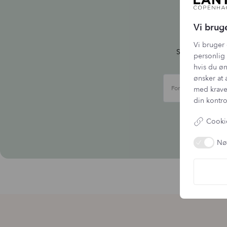
Ti
Vi brug
Vi bruger 
Skriv dig up ti
personlig 
hvis du øn
ønsker at 
Fornavn
med krave
din kontro
Vi b
Cookie
Nø