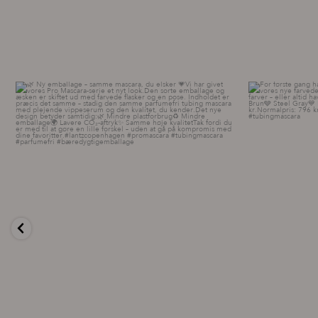
🌿 Ny emballage – samme mascara, du elsker 💗
For første g
...
13
0