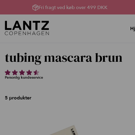
Fri fragt ved køb over 499 DKK
H
Hudpleje
Lysterapi til huden
tubing mascara brun
YouBox, Sommerhud &
Lysterapimaskiner
oprydning
Lysterapi pakker
Bland Selv Løsninger
Produkter til Lysterapi
Personlig kundeservice
Rens, toner og håndcreme
Serumserie
5 produkter
Ansigtscreme
Ansigtsmasker
Kataloger