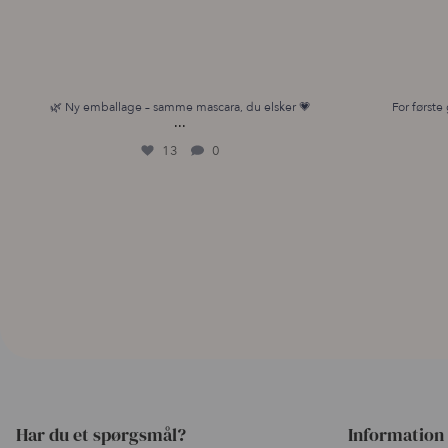
🌿 Ny emballage – samme mascara, du elsker 💗
For første 
...
13
0
Har du et spørgsmål?
Information