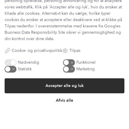
personlig oplevelse, personlig annoncering og for at analysere
vores webtrafik. Klik på 'Accepter alle og luk', hvis du ønsker at
Information
tillade alle cookies. Alternativt kan du vælge, hvilke typer
cookies du ønsker at acceptere eller deaktivere ved at klikke på
Min Konto
Tilpas nedenfor. I overensstemmelse med kravene fra
Googles
Lantz Univers
Business Data Responsibility Site
sikrer vi gennemsigtighed og
Handelsbetingelser
din kontrol over dine data.
Fortrydelsesret
Returnering & ombytning
Cookie- og privatlivspolitik
Tilpas
Persondatapolitik
Om os
Nødvendig
Funktionel
Sitemap
Statistik
Marketing
Cookie indstillinger
Fortryd køb
Returportal / Returnering
Accepter alle og luk
Afvis alle
Besøg vores showroom
Mosevej 9
4700 Næstved
Denmark