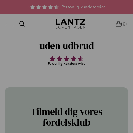
Parfumefri dansk hudpleje, og lysterapi til huden
Personlig kundeservice
(0)
uden udbrud
Personlig kundeservice
BLAND SELV
BEAUTY DEALS
REELS
UNIVERS
LIVE
HU
Tilmeld dig vores
fordelsklub