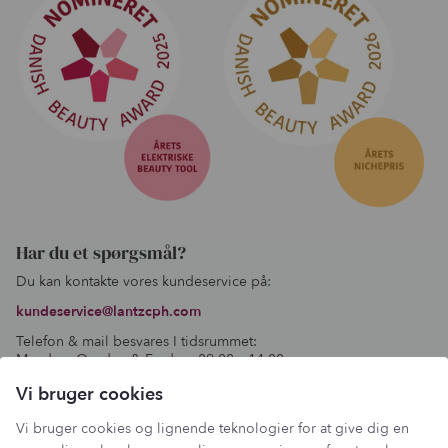
Har du et spørgsmål?
Du kan kontakte vores kundeservice på:
kundeservice@lantzcph.com
Telefon & mail besvares I tidsrummet:
Mandag, Onsdag & Fredag: 09.00 – 14.00
+45 60 13 27 49
Vi bruger cookies
Vi bruger cookies og lignende teknologier for at give dig en