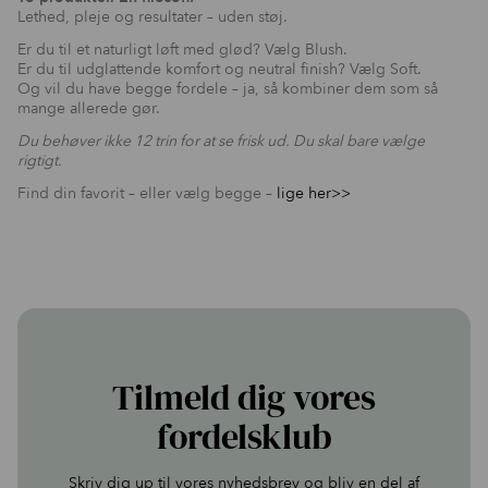
Lethed, pleje og resultater – uden støj.
Er du til et naturligt løft med glød? Vælg Blush.
Er du til udglattende komfort og neutral finish? Vælg Soft.
Og vil du have begge fordele – ja, så kombiner dem som så
mange allerede gør.
Du behøver ikke 12 trin for at se frisk ud. Du skal bare vælge
rigtigt.
Find din favorit – eller vælg begge –
lige her>>
Tilmeld dig vores
fordelsklub
Skriv dig up til vores nyhedsbrev og bliv en del af