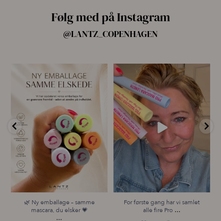
Følg med på Instagram
@LANTZ_COPENHAGEN
🌿 Ny emballage – samme
For første gang har vi samlet
mascara, du elsker 💗
alle fire Pro
...
...
14
10
13
0
🌿 Ny emballage – samme
For første gang har vi samlet
...
mascara, du elsker 💗
alle fire Pro
...