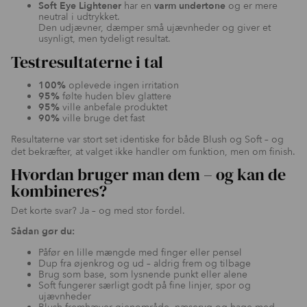
Soft Eye Lightener
har en
varm undertone
og er mere
neutral i udtrykket.
Den udjævner, dæmper små ujævnheder og giver et
usynligt, men tydeligt resultat.
Testresultaterne i tal
100%
oplevede ingen irritation
95%
følte huden blev glattere
95%
ville anbefale produktet
90%
ville bruge det fast
Resultaterne var stort set identiske for både Blush og Soft – og
det bekræfter, at valget ikke handler om funktion, men om finish.
Hvordan bruger man dem – og kan de
kombineres?
Det korte svar? Ja – og med stor fordel.
Sådan gør du:
Påfør en lille mængde med finger eller pensel
Dup fra øjenkrog og ud – aldrig frem og tilbage
Brug som base, som lysnende punkt eller alene
Soft fungerer særligt godt på fine linjer, spor og
ujævnheder