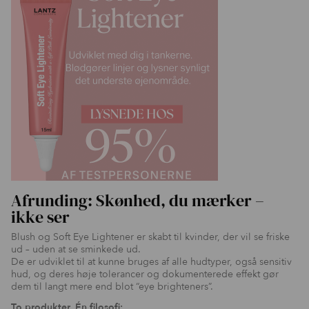
Afrunding: Skønhed, du mærker –
ikke ser
Blush og Soft Eye Lightener er skabt til kvinder, der vil se friske
ud – uden at se sminkede ud.
De er udviklet til at kunne bruges af alle hudtyper, også sensitiv
hud, og deres høje tolerancer og dokumenterede effekt gør
dem til langt mere end blot “eye brighteners”.
To produkter. Én filosofi: