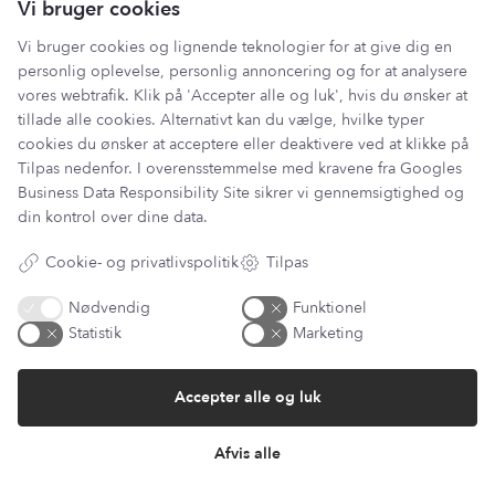
Vi bruger cookies
Vi bruger cookies og lignende teknologier for at give dig en
personlig oplevelse, personlig annoncering og for at analysere
vores webtrafik. Klik på 'Accepter alle og luk', hvis du ønsker at
tillade alle cookies. Alternativt kan du vælge, hvilke typer
cookies du ønsker at acceptere eller deaktivere ved at klikke på
Tilpas nedenfor. I overensstemmelse med kravene fra
Googles
Business Data Responsibility Site
sikrer vi gennemsigtighed og
din kontrol over dine data.
Cookie- og privatlivspolitik
Tilpas
Har du et spørgsmål?
Du kan kontakte vores kundeservice på:
Nødvendig
Funktionel
kundeservice@lantzcph.com
Statistik
Marketing
Telefon & mail besvares I tidsrummet:
Mandag, Onsdag & Fredag: 09.00 – 14.00
Accepter alle og luk
+45 60 13 27 49
Afvis alle