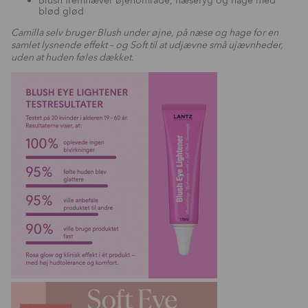
Blush fremhæver øjenområde, næseryg og hage med
blød glød
Camilla selv bruger Blush under øjne, på næse og hage for en
samlet lysnende effekt – og Soft til at udjævne små ujævnheder,
uden at huden føles dækket.