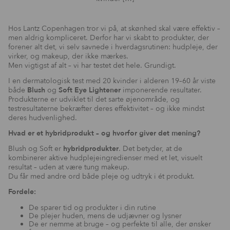
Hos Lantz Copenhagen tror vi på, at skønhed skal være effektiv –
men aldrig kompliceret. Derfor har vi skabt to produkter, der
forener alt det, vi selv savnede i hverdagsrutinen: hudpleje, der
virker, og makeup, der ikke mærkes.
Men vigtigst af alt – vi har testet det hele. Grundigt.
I en dermatologisk test med 20 kvinder i alderen 19–60 år viste
både
Blush
og
Soft Eye Lightener
imponerende resultater.
Produkterne er udviklet til det sarte øjenområde, og
testresultaterne bekræfter deres effektivitet – og ikke mindst
deres hudvenlighed.
Hvad er et hybridprodukt – og hvorfor giver det mening?
Blush og Soft er
hybridprodukter
. Det betyder, at de
kombinerer aktive hudplejeingredienser med et let, visuelt
resultat – uden at være tung makeup.
Du får med andre ord både pleje og udtryk i ét produkt.
Fordele:
De sparer tid og produkter i din rutine
De plejer huden, mens de udjævner og lysner
De er nemme at bruge – og perfekte til alle, der ønsker