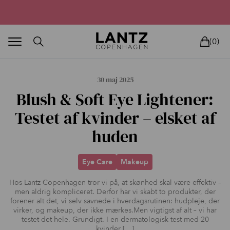
Parfumefri dansk hudpleje, og lysterapi til huden
(0)
30 maj 2025
Blush & Soft Eye Lightener:
Testet af kvinder – elsket af
huden
BLAND SELV
BEAUTY DEALS
REELS
UNIVERS
LIVE
HU
Eye Care
Makeup
Hos Lantz Copenhagen tror vi på, at skønhed skal være effektiv –
men aldrig kompliceret. Derfor har vi skabt to produkter, der
forener alt det, vi selv savnede i hverdagsrutinen: hudpleje, der
virker, og makeup, der ikke mærkes.Men vigtigst af alt – vi har
testet det hele. Grundigt. I en dermatologisk test med 20
kvinder […]