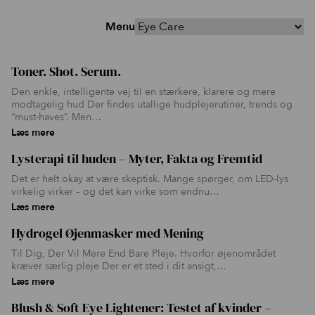
Menu
Toner. Shot. Serum.
20 nov 2025
Den enkle, intelligente vej til en stærkere, klarere og mere
modtagelig hud Der findes utallige hudplejerutiner, trends og
“must-haves”. Men…
Læs mere
Lysterapi til huden – Myter, Fakta og Fremtid
05 okt 2025
Det er helt okay at være skeptisk. Mange spørger, om LED-lys
virkelig virker – og det kan virke som endnu…
Læs mere
Hydrogel Øjenmasker med Mening
08 jun 2025
Til Dig, Der Vil Mere End Bare Pleje. Hvorfor øjenområdet
kræver særlig pleje Der er et sted i dit ansigt,…
Læs mere
Blush & Soft Eye Lightener: Testet af kvinder –
30 maj 2025