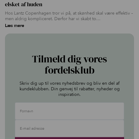
elsket af huden
Hos Lantz Copenhagen tror vi på, at skønhed skal være effektiv –
men aldrig kompliceret. Derfor har vi skabt to…
Læs mere
Tilmeld dig vores
fordelsklub
Skriv dig up til vores nyhedsbrev og bliv en del af
kundeklubben. Din genvej til rabatter, nyheder og
inspiration.
Fornavn
E-mail adresse