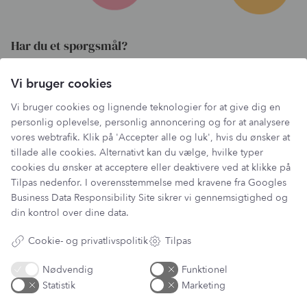
Har du et spørgsmål?
Du kan kontakte vores kundeservice på:
Vi bruger cookies
kundeservice@lantzcph.com
Telefon & mail besvares I tidsrummet:
Vi bruger cookies og lignende teknologier for at give dig en
Mandag, Onsdag & Fredag: 09.00 – 14.00
personlig oplevelse, personlig annoncering og for at analysere
vores webtrafik. Klik på 'Accepter alle og luk', hvis du ønsker at
+45 60 13 27 49
tillade alle cookies. Alternativt kan du vælge, hvilke typer
cookies du ønsker at acceptere eller deaktivere ved at klikke på
Tilpas nedenfor. I overensstemmelse med kravene fra
Googles
Business Data Responsibility Site
sikrer vi gennemsigtighed og
Information
din kontrol over dine data.
Min Konto
Cookie- og privatlivspolitik
Tilpas
Lantz Univers
Handelsbetingelser
Nødvendig
Funktionel
Fortrydelsesret
Statistik
Marketing
Returnering & ombytning
Persondatapolitik