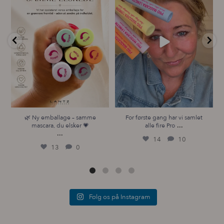
...
14
10
13
0
🌿 Ny emballage – samme
For første gang har vi samlet
...
mascara, du elsker 💗
alle fire Pro
...
14
10
13
0
Følg os på Instagram