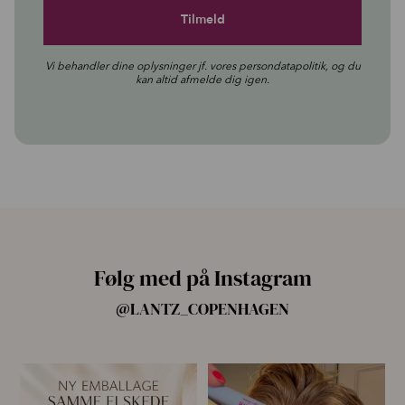
Vi behandler dine oplysninger jf. vores
persondatapolitik
, og du
kan altid afmelde dig igen.
Følg med på Instagram
@LANTZ_COPENHAGEN
🌿 Ny emballage – samme
For første gang har vi samlet
mascara, du elsker 💗
alle fire Pro
...