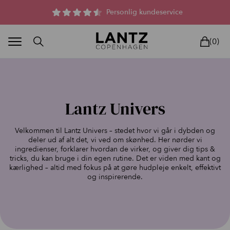
Parfumefri dansk hudpleje, og lysterapi til huden
Personlig kundeservice
(0)
Lantz Univers
Velkommen til Lantz Univers – stedet hvor vi går i dybden og
BLAND SELV
BEAUTY DEALS
REELS
UNIVERS
LIVE
HU
deler ud af alt det, vi ved om skønhed. Her nørder vi
ingredienser, forklarer hvordan de virker, og giver dig tips &
tricks, du kan bruge i din egen rutine. Det er viden med kant og
kærlighed – altid med fokus på at gøre hudpleje enkelt, effektivt
og inspirerende.