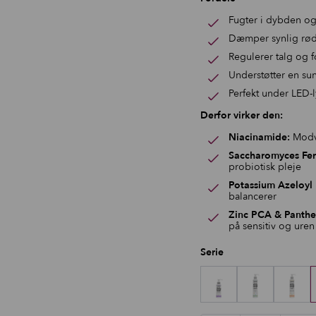
Fugter i dybden og
Dæmper synlig rødm
Regulerer talg og f
Understøtter en su
Perfekt under LED-
Derfor virker den:
Niacinamide:
Modvi
Saccharomyces Ferm
probiotisk pleje
Potassium Azeloyl 
balancerer
Zinc PCA & Panthe
på sensitiv og ure
Serie