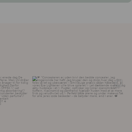
ttelse – hver
...
💗 “Concealeren er uden tvivl den bedste
...
20
0