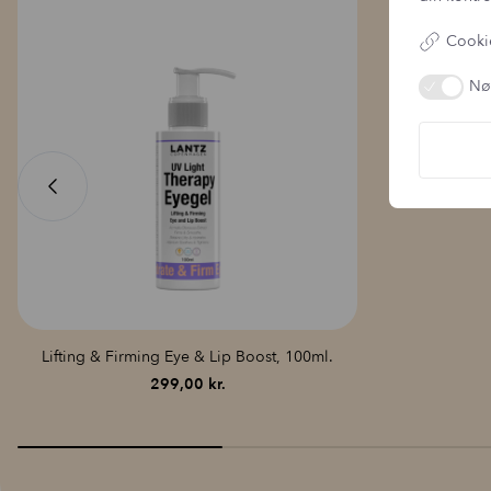
To
Cookie
Nø
Lifting & Firming Eye & Lip Boost, 100ml.
299,00
kr.