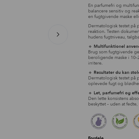
En parfumefri og multifunk
balancere sensitiv og rea
en fugtgivende maske ell
Dermatologisk testet på
reaktion. Testen dokume
hudens fugtniveau, talgba
🔹
Multifunktionel anven
Brug som fugtgivende gel
beroligende maske i 10–20
irritere.
🔹
Resultater du kan stol
Dermatologisk testet på 
oplevede fugt og blødhed
🔹
Let, parfumefri og eff
Den lette konsistens abso
beskyttet – uden at fedte, 
Fordele