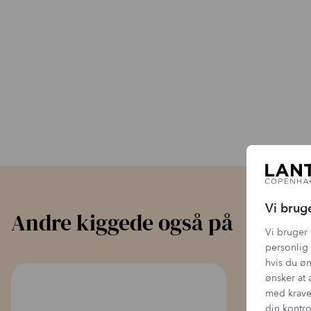
Vi brug
Andre kiggede også på
Vi bruger 
personlig 
hvis du øn
ønsker at 
med krave
din kontro