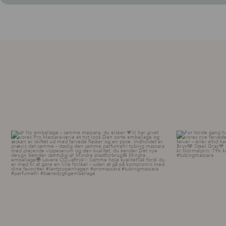
🌿 Ny emballage – samme mascara, du elsker 💗
For første g
...
12
0