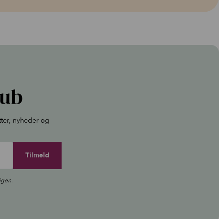
lub
tter, nyheder og
igen.