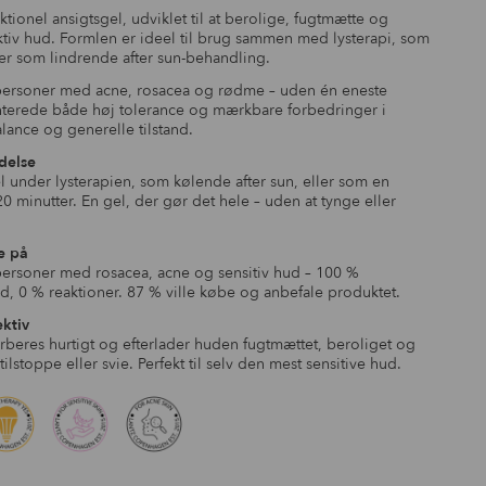
vipper.
tionel ansigtsgel, udviklet til at berolige, fugtmætte og
ktiv hud. Formlen er ideel til brug sammen med lysterapi, som
er som lindrende after sun-behandling.
 personer med acne, rosacea og rødme – uden én eneste
nterede både høj tolerance og mærkbare forbedringer i
lance og generelle tilstand.
delse
 under lysterapien, som kølende after sun, eller som en
 minutter. En gel, der gør det hele – uden at tynge eller
e på
personer med rosacea, acne og sensitiv hud – 100 %
, 0 % reaktioner. 87 % ville købe og anbefale produktet.
ektiv
rberes hurtigt og efterlader huden fugtmættet, beroliget og
tilstoppe eller svie. Perfekt til selv den mest sensitive hud.