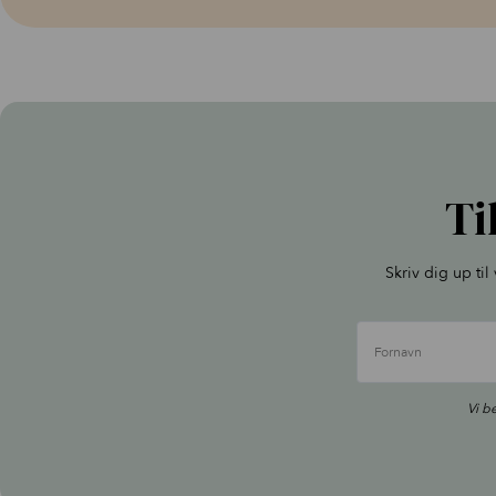
Ti
Skriv dig up ti
Fornavn
Vi b