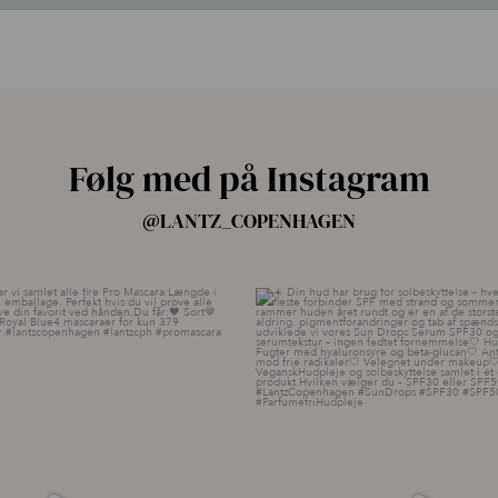
Følg med på Instagram
@LANTZ_COPENHAGEN
ang har vi samlet alle fire Pro
...
☀️ Din hud har brug for solbesky
13
8
9
0