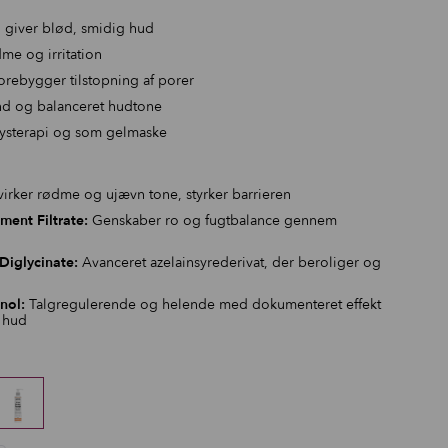
 giver blød, smidig hud
e og irritation
orebygger tilstopning af porer
nd og balanceret hudtone
lysterapi og som gelmaske
rker rødme og ujævn tone, styrker barrieren
ent Filtrate:
Genskaber ro og fugtbalance gennem
Diglycinate:
Avanceret azelainsyrederivat, der beroliger og
nol:
Talgregulerende og helende med dokumenteret effekt
n hud