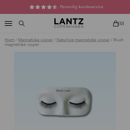
Parfumefri dansk hudpleje, og lysterapi til huden
Personlig kundeservice
(0)
Hjem
/
Magnetiske vipper
/
Naturlige magnetiske vipper
/ Blush
magnetiske vipper
BLAND SELV
BEAUTY DEALS
REELS
UNIVERS
LIVE
HU