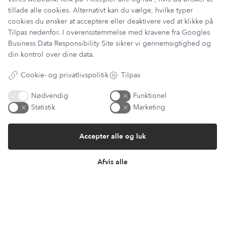
Har du et spørgsmål?
tillade alle cookies. Alternativt kan du vælge, hvilke typer
cookies du ønsker at acceptere eller deaktivere ved at klikke på
Du kan kontakte vores kundeservice på:
Tilpas nedenfor. I overensstemmelse med kravene fra
Googles
kundeservice@lantzcph.com
Business Data Responsibility Site
sikrer vi gennemsigtighed og
Telefon & mail besvares I tidsrummet:
din kontrol over dine data.
Mandag, Onsdag & Fredag: 09.00 – 14.00
Cookie- og privatlivspolitik
Tilpas
+45 60 13 27 49
Nødvendig
Funktionel
Statistik
Marketing
Information
Accepter alle og luk
Min Konto
Lantz Univers
Afvis alle
Handelsbetingelser
Fortrydelsesret
Returnering & ombytning
Persondatapolitik
Om os
Sitemap