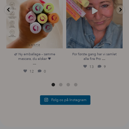
🌿 Ny emballage – samme
For første gang har vi samlet
...
mascara, du elsker 💗
alle fire Pro
...
13
9
12
0
Følg os på Instagram