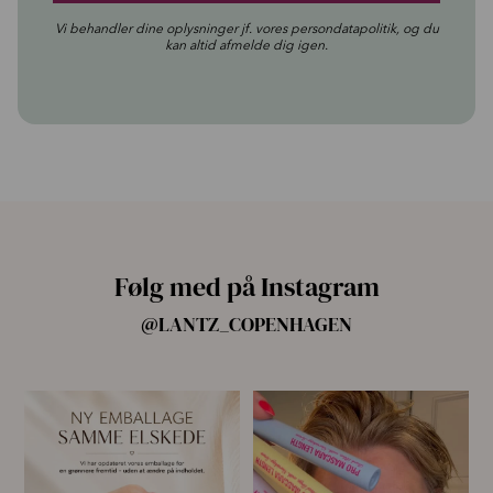
Vi behandler dine oplysninger jf. vores
persondatapolitik
, og du
kan altid afmelde dig igen.
Følg med på Instagram
@LANTZ_COPENHAGEN
🌿 Ny emballage – samme
For første gang har vi samlet
mascara, du elsker 💗
alle fire Pro
...
...
13
9
12
0