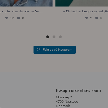
...
gang har vi samlet alle fire Pro
☀️ Din hud har brug for solbeskytte
12
8
9
0
Følg os på Instagram
Besøg vores showroom
Mosevej 9
4700 Næstved
Denmark