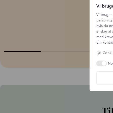
Vi brug
Vi bruger 
personlig 
hvis du øn
ønsker at 
med krave
din kontro
Cookie
Nø
Ti