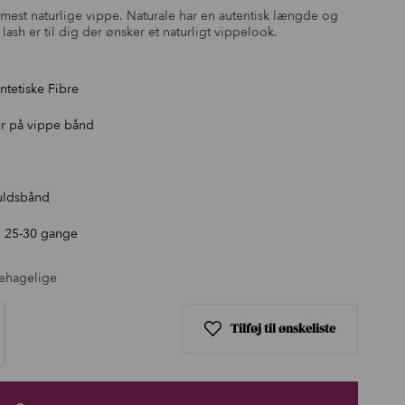
vipper.
 mest naturlige vippe. Naturale har en autentisk længde og
lash er til dig der ønsker et naturligt vippelook.
yntetiske Fibre
r på vippe bånd
uldsbånd
l 25-30 gange
behagelige
Tilføj til ønskeliste