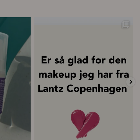
ttelse – hver
...
💗 “Concealeren er uden tvivl den bedste
...
20
0