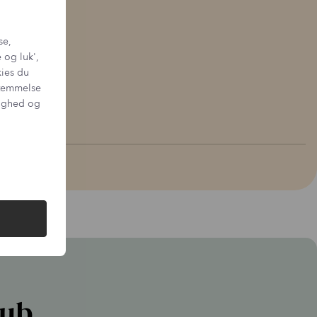
r number in your inquiry.
py devices – including both masks and pens – are designed with
ies
, making them comfortable and easy to use in everyday routines.
se,
cal lifespan is
18–24 months
, depending on usage patterns. With
capacity may gradually decrease, as the
small and discreet batteries
 og luk',
flexibility.
kies du
n all devices
, based on factory settings and proper use.
sstemmelse
tighed og
lub