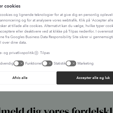
Remember to note your orde
er cookies
Please note:
Our light thera
lightweight, compact batter
cookies og lignende teknologier for at give dig en personlig oplevel
This also means that the typi
very frequent use, battery 
annoncering og for at analysere vores webtrafik. Klik på 'Accepter alle
are what ensure comfort and 
sker at tillade alle cookies. Alternativt kan du vælge, hvilke typer coo
We offer a
1-year warranty o
acceptere eller deaktivere ved at klikke på Tilpas nedenfor. I overen
ne fra
Googles Business Data Responsibility Site
sikrer vi gennemsig
l over dine data.
- og privatlivspolitik
Tilpas
dvendig
Funktionel
Statistik
Marketing
Afvis alle
Accepter alle og luk
lmeld dig vores fordelsk