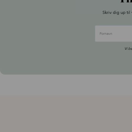
Skriv dig up ti
Fornavn
Vi b