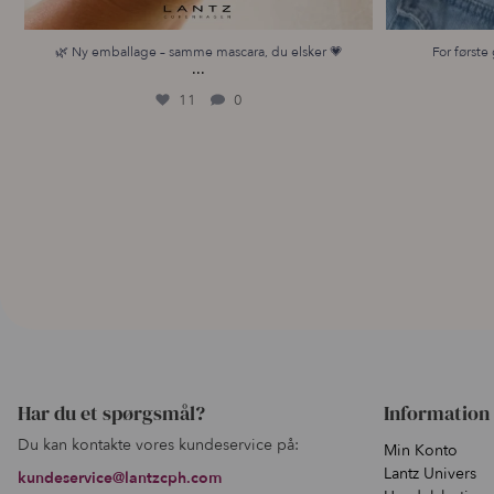
🌿 Ny emballage – samme mascara, du elsker 💗
For første 
...
11
0
Har du et spørgsmål?
Information
Du kan kontakte vores kundeservice på:
Min Konto
Lantz Univers
kundeservice@lantzcph.com