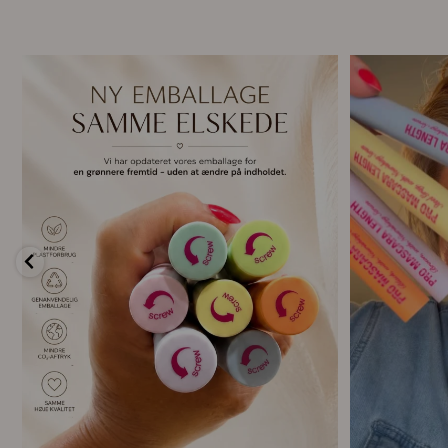
🌿 Ny emballage – samme mascara, du elsker 💗
For første g
...
11
0