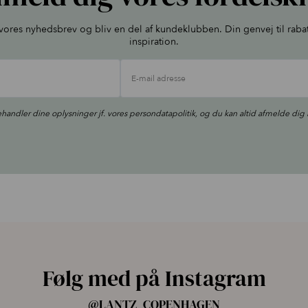
l vores nyhedsbrev og bliv en del af kundeklubben. Din genvej til raba
inspiration.
E-mail adresse
ehandler dine oplysninger jf. vores
persondatapolitik
, og du kan altid afmelde dig 
Følg med på Instagram
@LANTZ_COPENHAGEN