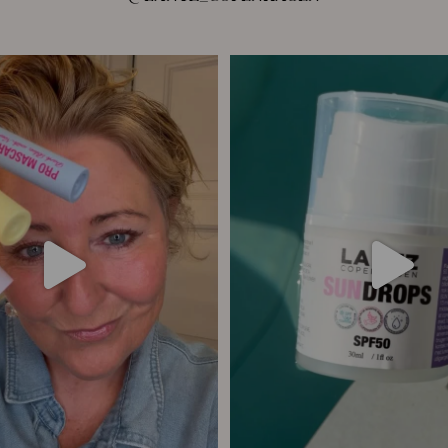
ang har vi samlet alle fire Pro
...
☀️ Din hud har brug for solbesky
12
8
9
0