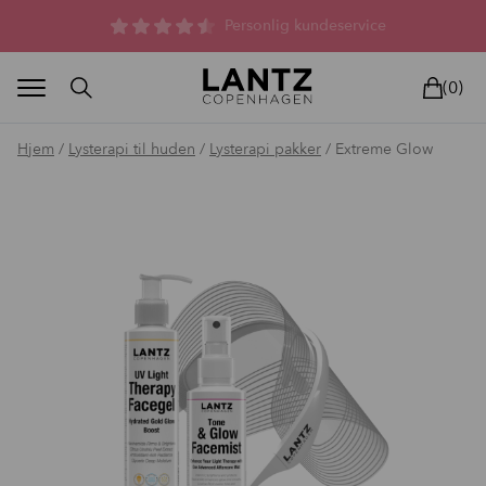
Parfumefri dansk hudpleje, og lysterapi til huden
(0)
Hjem
/
Lysterapi til huden
/
Lysterapi pakker
/ Extreme Glow
BLAND SELV
BEAUTY DEALS
REELS
UNIVERS
LIVE
HU