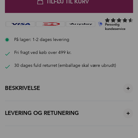
TILFØJ TIL KURV
På lager: 1-2 dages levering
Fri fragt ved køb over 499 kr.
30 dages fuld returret (emballage skal være ubrudt)
BESKRIVELSE
+
Anvendelse:
LEVERING OG RETUNERING
+
Forberedelse:
Start med at rense ansigtet og påfør et jævnt
og kraftigt lag af Hydrated Gold Glow Boost UV Gel.
Lysterapi:
Levering
Tag LED Glow Lysterapi Masken på og vælg den lysfarve,
Per
der passer til din huds behov. Lad være med at mikse