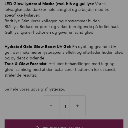
LED Glow Lysterapi Maske (rød, blå og gul lys):
Vores
letvægtsmaske dækker hele ansigtet og arbejder med tre
specifikke lysfarver:
Rødt lys: Stimulerer kollagen og opstrammer huden.
Blåt lys: Reducerer porer og virker beroligende på fedtet hud.
Gult lys: Lysner hudtonen og giver en sund glød.
Hydrated Gold Glow Boost UV Gel:
En dybt fugtgivende UV-
gel, der maksimerer lysterapiens effekt og efterlader huden blød
og gyldent glødende.
Tone & Glow Facemist:
Afslutter behandlingen med fugt og
glød, samtidig med at den balancerer hudtonen for et sundt,
strålende resultat.
Se hele vores udvalg af
lysterapi
.