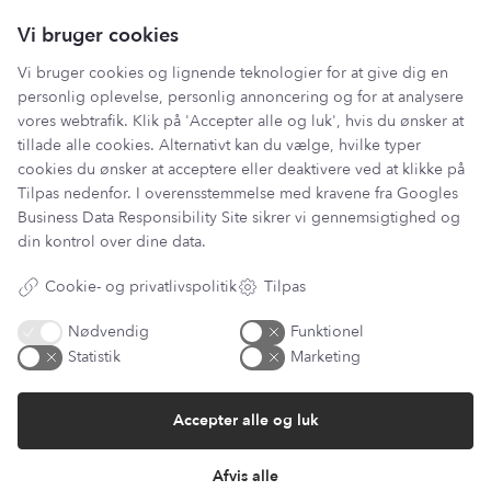
Vi bruger cookies
Vi bruger cookies og lignende teknologier for at give dig en
personlig oplevelse, personlig annoncering og for at analysere
Har du et spørgsmål?
vores webtrafik. Klik på 'Accepter alle og luk', hvis du ønsker at
tillade alle cookies. Alternativt kan du vælge, hvilke typer
Du kan kontakte vores kundeservice på:
cookies du ønsker at acceptere eller deaktivere ved at klikke på
kundeservice@lantzcph.com
Tilpas nedenfor. I overensstemmelse med kravene fra
Googles
Business Data Responsibility Site
sikrer vi gennemsigtighed og
Telefon & mail besvares I tidsrummet:
Mandag, Onsdag & Fredag: 09.00 – 14.00
din kontrol over dine data.
+45 60 13 27 49
Cookie- og privatlivspolitik
Tilpas
Nødvendig
Funktionel
Statistik
Marketing
Information
Accepter alle og luk
Min Konto
Lantz Univers
Afvis alle