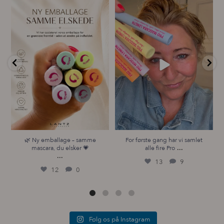
🌿 Ny emballage – samme
For første gang har vi samlet
mascara, du elsker 💗
alle fire Pro
...
...
13
9
12
0
🌿 Ny emballage – samme
For første gang har vi samlet
...
mascara, du elsker 💗
alle fire Pro
...
13
9
12
0
Følg os på Instagram