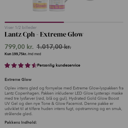
Viser
1
/
2
billeder
Lantz Cph - Extreme Glow
799,00
kr.
1.017,00
kr.
Den
Den
oprindelige
aktuelle
Personlig kundeservice
pris
pris
var:
er:
Extreme Glow
1.017,00 kr..
799,00 kr..
Oplev intens glød og fornyelse med Extreme Glow-lyspakken fra
Lantz Copenhagen. Pakken inkluderer LED Glow Lysterapi maske
med tre lysfarver (rød, blå og gul), Hydrated Gold Glow Boost
UV Gel og den nye Tone & Glow Facemist. Denne pakke er
udviklet til at tilføre huden intens fugt, opstramning og en smuk,
strålende glød.
Pakkens Indhold: