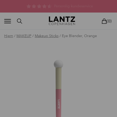
Parfumefri dansk hudpleje, og lysterapi til huden
(0)
Hjem
/
MAKEUP
/
Makeup Sticks
/ Eye Blender, Orange
BLAND SELV
BEAUTY DEALS
REELS
UNIVERS
LIVE
HU