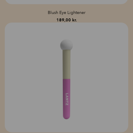
Contact Camilla at
info@lantzcph.com
Remember to note your order number in your inquiry.
Blush Eye Lightener
Please note:
Our light therapy devices – including both masks and
189,00
kr.
pens – are designed with
lightweight, compact batteries
, making them
comfortable and easy to use in everyday routines. This also means that
the typical lifespan is
18–24 months
, depending on usage patterns.
With very frequent use, battery capacity may gradually decrease, as the
small and discreet batteries
are what ensure comfort and flexibility.
We offer a
1-year warranty on all devices
, based on factory settings
and proper use.