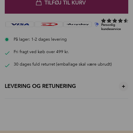
TILFØJ TIL KURV
På lager: 1-2 dages levering
Fri fragt ved køb over 499 kr.
30 dages fuld returret (emballage skal være ubrudt)
LEVERING OG RETUNERING
+
Levering
1-3 dages levering med GLS - kun 39 kr. til pakkeshop, 49 kr.
Privat
Fri fragt ved køb over 499,-
30 dages fuld returret (emballage skal være ubrudt) ekskl.
Per