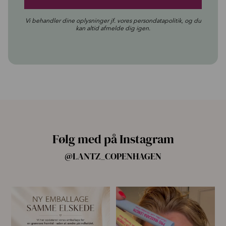
Vi behandler dine oplysninger jf. vores
persondatapolitik
, og du
kan altid afmelde dig igen.
Følg med på Instagram
@LANTZ_COPENHAGEN
🌿 Ny emballage – samme
For første gang har vi samlet
mascara, du elsker 💗
alle fire Pro
...
...
14
10