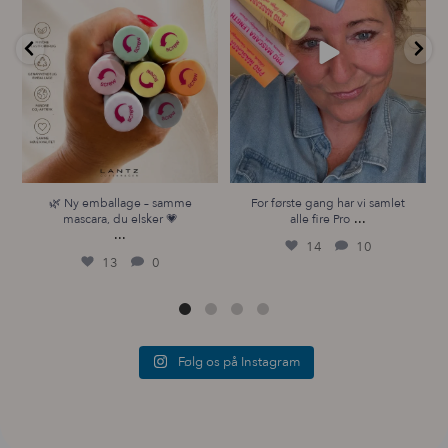
13
0
🌿 Ny emballage – samme
For første gang har vi samlet
...
mascara, du elsker 💗
alle fire Pro
...
14
10
13
0
Følg os på Instagram