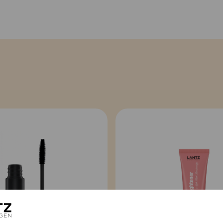
1-3 dages levering med
Fri fragt ved køb over 
30 dages fuld returret
Ved Retur:
Anvend vores Returportal ned
eller modtage QR kode.
Returlabel koster kr. 39,-
Bemærk:
Vores lysapparate
batterier
, som gør dem beha
levetiden typisk er
18–24 m
batteriets kapacitet gradvis
komfort og fleksibilitet.
Vi yder
1 års garanti på all
Shipping outside Denmark
3-5 days delivery with
Free shipping on ord
30 days full return p
For Returns: