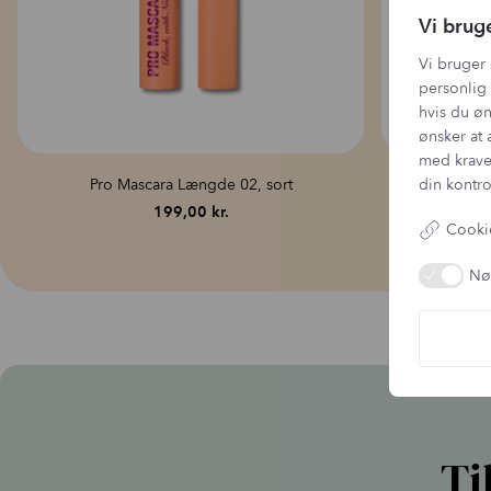
Vi brug
Vi bruger 
personlig 
hvis du øn
ønsker at 
med krave
din kontro
Pro Mascara Længde 02, sort
Pro 
199,00
kr.
Cookie
Nø
Ti