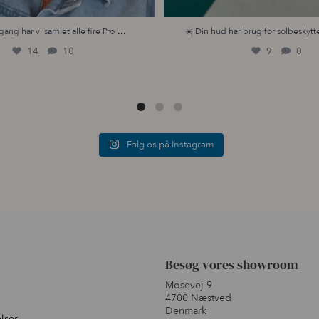
...
gang har vi samlet alle fire Pro
☀️ Din hud har brug for solbeskytte
14
10
9
0
Følg os på Instagram
Besøg vores showroom
Mosevej 9
4700 Næstved
Denmark
lser