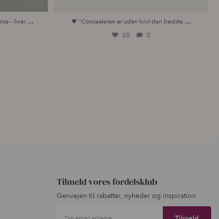
...
...
lse – hver
💗 “Concealeren er uden tvivl den bedste
20
0
Tilmeld vores fordelsklub
Genvejen til rabatter, nyheder og inspiration
Din email adresse