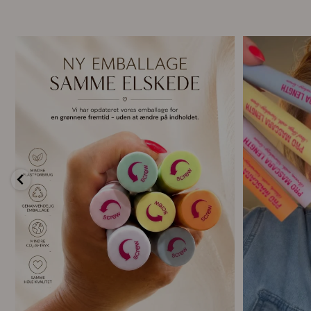
🌿 Ny emballage – samme mascara, du elsker 💗
For første g
...
13
0