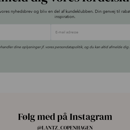
l vores nyhedsbrev og bliv en del af kundeklubben. Din genvej til raba
inspiration.
E-mail adresse
ehandler dine oplysninger jf. vores
persondatapolitik
, og du kan altid afmelde dig 
Følg med på Instagram
@LANTZ_COPENHAGEN