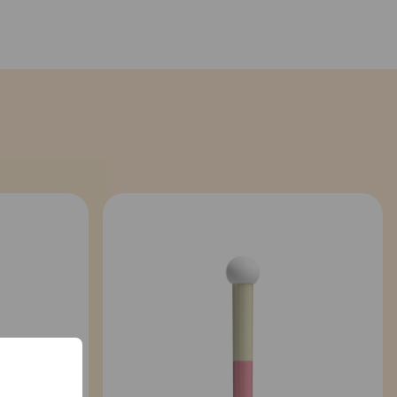
 GLS - kun 39 kr. til pakkeshop, 49 kr. Privat
499,-
 (emballage skal være ubrudt) ekskl. fragt.
erst på forsiden, vi anvender GLS til vores retur. Du kan printe,
r – både
masker og penne
– er designet med
lette, kompakte
gelige og nemme at bruge i hverdagen. Det betyder også, at
åneder
, afhængigt af brugsmønster. Ved meget hyppig brug kan
t aftage, da det netop er de
små og diskrete batterier
, der sikrer
e maskiner
, baseret på fabriksindstillinger og korrekt brug.
 GLS - only 69 DKK.
ers over 699 DKK.
olicy (packaging must be unopened).