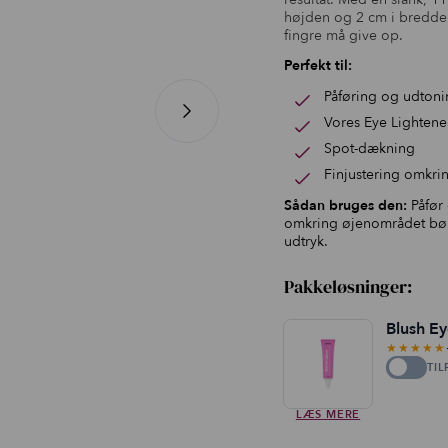
højden og 2 cm i bredden,
fingre må give op.
Perfekt til:
Påføring og udtoni
Vores Eye Lightene
Spot-dækning
Finjustering omkri
Sådan bruges den:
Påfør 
omkring øjenområdet bør 
udtryk.
Pakkeløsninger:
Blush Ey
★★★★★
TIL
LÆS MERE