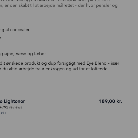
vipper.
 er den skabt til at arbejde målrettet – der hvor pensler og
ng af concealer
r
ng øjne, næse og læber
dit ønskede produkt og dup forsigtigt med Eye Blend – især
du altid arbejde fra øjenkrogen og ud for et løftende
e Lightener
189,00
kr.
+792 reviews
FØJ