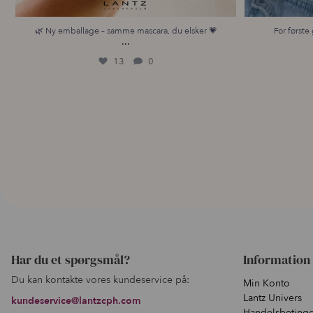
🌿 Ny emballage – samme mascara, du elsker 💗
For første 
...
13
0
Har du et spørgsmål?
Information
Du kan kontakte vores kundeservice på:
Min Konto
Lantz Univers
kundeservice@lantzcph.com
Handelsbetinge