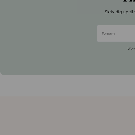
Skriv dig up ti
Fornavn
Vi b