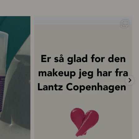
ttelse – hver
...
💗 “Concealeren er uden tvivl den bedste
...
20
0