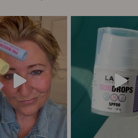
ang har vi samlet alle fire Pro
...
☀️ Din hud har brug for solbesky
14
10
9
0