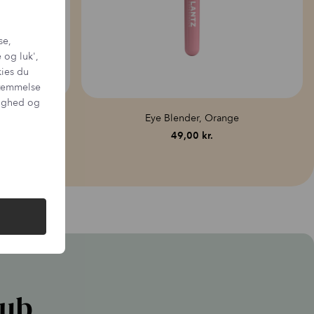
tzcph.com
r number in your inquiry.
se,
py devices – including both masks and pens – are designed with
 og luk',
ies
, making them comfortable and easy to use in everyday routines.
kies du
cal lifespan is
18–24 months
, depending on usage patterns. With
capacity may gradually decrease, as the
small and discreet batteries
sstemmelse
flexibility.
tighed og
n all devices
, based on factory settings and proper use.
r
Eye Blender, Orange
49,00
kr.
lub