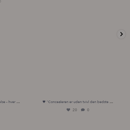
...
...
lse – hver
💗 “Concealeren er uden tvivl den bedste
20
0