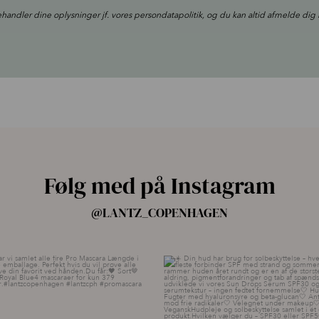
ehandler dine oplysninger jf. vores
persondatapolitik
, og du kan altid afmelde dig 
Følg med på Instagram
@LANTZ_COPENHAGEN
ang har vi samlet alle fire Pro
...
☀️ Din hud har brug for solbesky
11
8
9
0