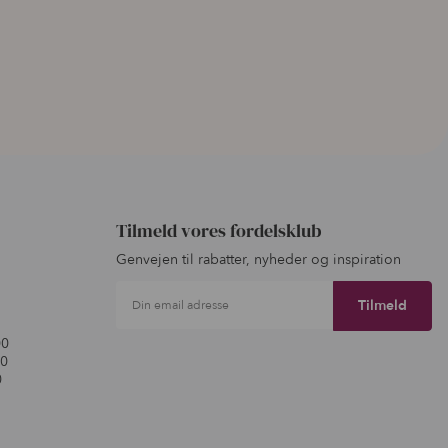
Tilmeld vores fordelsklub
Genvejen til rabatter, nyheder og inspiration
Din email adresse
00
00
0