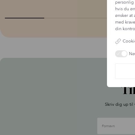
personlig 
hvis du øn
ønsker at 
med krave
din kontro
Cookie
Nø
Ti
Skriv dig up ti
Fornavn