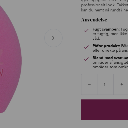
professionelt look. Takk
kan du nemt nå rundt i he
Anvendelse
Fugt svampen:
Fugt
er fugtig, men ikke
våd.
Påfør produkt:
Påfø
eller direkte på ans
Blend med svampe
områder af ansigte
områder som omkr