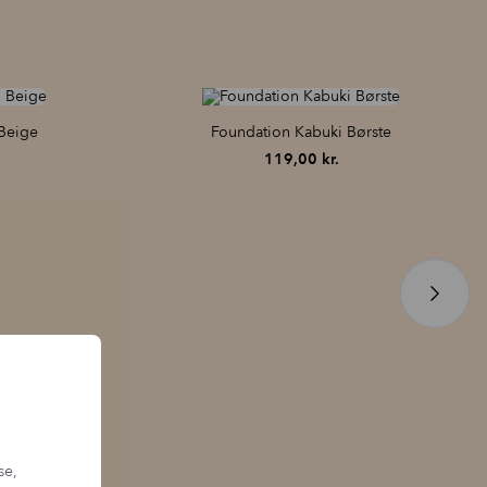
r – både
masker og penne
– er designet med
lette, kompakte
gelige og nemme at bruge i hverdagen. Det betyder også, at
åneder
, afhængigt af brugsmønster. Ved meget hyppig brug kan
t aftage, da det netop er de
små og diskrete batterier
, der sikrer
e maskiner
, baseret på fabriksindstillinger og korrekt brug.
Beige
Foundation Kabuki Børste
119,00
kr.
 GLS - only 69 DKK.
ers over 699 DKK.
olicy (packaging must be unopened).
tzcph.com
r number in your inquiry.
py devices – including both masks and pens – are designed with
ies
, making them comfortable and easy to use in everyday routines.
cal lifespan is
18–24 months
, depending on usage patterns. With
capacity may gradually decrease, as the
small and discreet batteries
flexibility.
n all devices
, based on factory settings and proper use.
se,