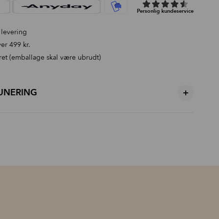
 levering
er 499 kr.
ret (emballage skal være ubrudt)
UNERING
+
 GLS - kun 39 kr. til pakkeshop, 49 kr. Privat
499,-
 (emballage skal være ubrudt) ekskl. fragt.
erst på forsiden, vi anvender GLS til vores retur. Du kan printe,