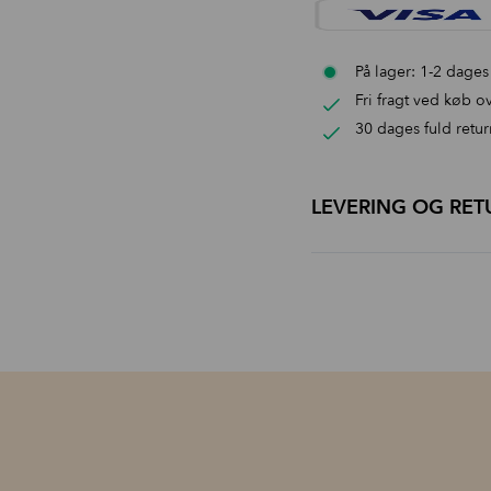
På lager: 1-2 dages
Fri fragt ved køb ov
30 dages fuld retur
LEVERING OG RET
Levering
1-3 dages levering med
Fri fragt ved køb over 
30 dages fuld returret
Ved Retur:
Anvend vores Returportal ned
eller modtage QR kode.
Returlabel koster kr. 39,-