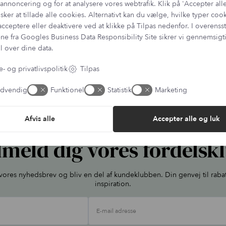
annoncering og for at analysere vores webtrafik. Klik på 'Accepter alle
sker at tillade alle cookies. Alternativt kan du vælge, hvilke typer coo
acceptere eller deaktivere ved at klikke på Tilpas nedenfor. I overen
ne fra
Googles Business Data Responsibility Site
sikrer vi gennemsig
l over dine data.
- og privatlivspolitik
Tilpas
dvendig
Funktionel
Statistik
Marketing
Afvis alle
Accepter alle og luk
lmeld dig vores fordelsk
l vores nyhedsbrev og bliv en del af kundeklubben. Din genvej til raba
inspiration.
E-mail adresse