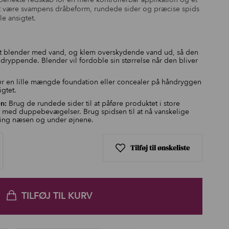
vipper.
et være svampens dråbeform, rundede sider og præcise spids
le ansigtet.
 blender med vand, og klem overskydende vand ud, så den
 dryppende. Blender vil fordoble sin størrelse når den bliver
r en lille mængde foundation eller concealer på håndryggen
igtet.
n:
Brug de rundede sider til at påføre produktet i store
t med duppebevægelser. Brug spidsen til at nå vanskelige
ing næsen og under øjnene.
Tilføj til ønskeliste
TILFØJ TIL KURV