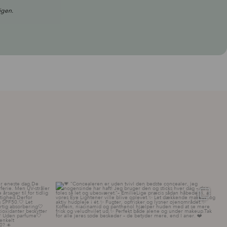
igen.
ttelse – hver
...
💗 “Concealeren er uden tvivl den bedste
...
20
0