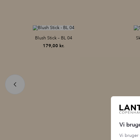
Blush Stick – BL 04
Sk
179,00
kr.
Vi brug
Vi bruger 