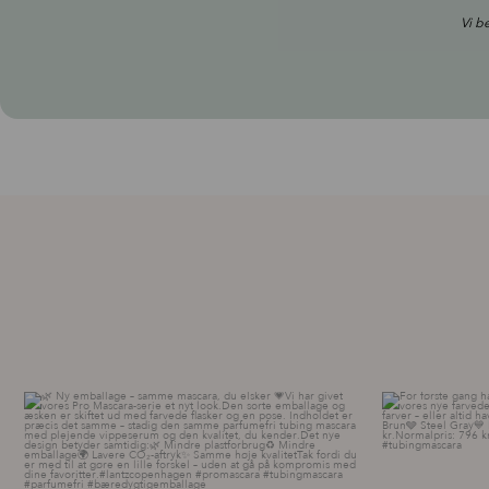
Vi b
🌿 Ny emballage – samme mascara, du elsker 💗
For første g
...
11
0