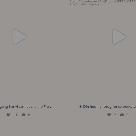
...
gang har vi samlet alle fire Pro
☀️ Din hud har brug for solbeskytte
11
8
9
0