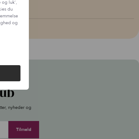
 og luk',
kies du
sstemmelse
tighed og
lub
tter, nyheder og