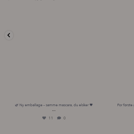
🌿 Ny emballage – samme mascara, du elsker 💗
For første 
...
11
0