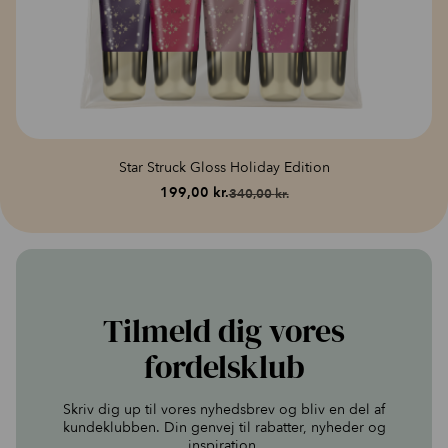
Star Struck Gloss Holiday Edition
199,00
kr.
340,00
kr.
Den
Den
oprindelige
aktuelle
pris
pris
var:
er:
340,00 kr..
199,00 kr..
Tilmeld dig vores
fordelsklub
Skriv dig up til vores nyhedsbrev og bliv en del af
kundeklubben. Din genvej til rabatter, nyheder og
inspiration.