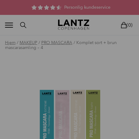
Parfumefri dansk hudpleje, og lysterapi til huden
(0)
Hjem
/
MAKEUP
/
PRO MASCARA
/ Komplet sort + brun
mascarasamling – 4
BLAND SELV
BEAUTY DEALS
REELS
UNIVERS
LIVE
HU