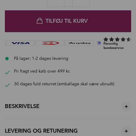
TILFØJ TIL KURV
På lager: 1-2 dages levering
Fri fragt ved køb over 499 kr.
30 dages fuld returret (emballage skal være ubrudt)
BESKRIVELSE
+
Mascara Guide – Teknikker & Tips (Sort og brun Kollektion)
Fem eksklusive sorte mascaraer – alle parfumefri, beriget med bivoks
LEVERING OG RETUNERING
+
og plejende vippeserum. Let at påføre. Let at fjerne. Skabt til både