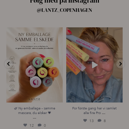
Følg med på Instagram
@LANTZ_COPENHAGEN
🌿 Ny emballage – samme
For første gang har vi samlet
mascara, du elsker 💗
alle fire Pro
...
...
13
8
12
0
🌿 Ny emballage – samme
For første gang har vi samlet
...
mascara, du elsker 💗
alle fire Pro
...
13
8
12
0