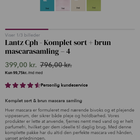
Viser
1
/
3
billeder
Lantz Cph - Komplet sort + brun
mascarasamling – 4
399,00
kr.
796,00
kr.
Den
Den
oprindelige
aktuelle
Personlig kundeservice
pris
pris
var:
er:
Komplet sort & brun mascara samling
796,00 kr..
399,00 kr..
Hver mascara er formuleret med nærende bivoks og et plejende
vippeserum, der sikrer både pleje og holdbarhed. Vores
produkter er lette at anvende, fjernes nemt med vand og er helt
parfumefri, hvilket gør dem ideelle til daglig brug. Med denne
komplette pakke har du altid den perfekte mascara ved hånden,
uanset anledningen.