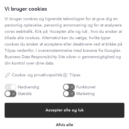
Vi bruger cookies
Vi bruger cookies og lignende teknologier for at give dig en
personlig oplevelse, personlig annoncering og for at analysere
vores webtrafik. Klik på 'Accepter alle og luk', hvis du ønsker at
tillade alle cookies. Alternativt kan du vælge, hvilke typer
cookies du ønsker at acceptere eller deaktivere ved at klikke på
Tilpas nedenfor. I overensstemmelse med kravene fra
Googles
Business Data Responsibility Site
sikrer vi gennemsigtighed og
Har du et spørgsmål?
din kontrol over dine data.
Du kan kontakte vores kundeservice på:
Cookie- og privatlivspolitik
Tilpas
kundeservice@lantzcph.com
Telefon & mail besvares I tidsrummet:
Nødvendig
Funktionel
Mandag, Onsdag & Fredag: 09.00 – 14.00
Statistik
Marketing
+45 60 13 27 49
Accepter alle og luk
Afvis alle
Information