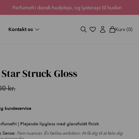
Parfumefri dansk hudpleje, og lysterapi til huden
Kontakt os
Kurv
(0)
og svar
Fortryd køb
ekort
Bliv forhandler
Lantz’s Visioner
vipper
 Star Struck Gloss
 medium
00
kr.
d fuld
ig kundeservice
StayOn Lashes
rfumefri | Plejende lipgloss med glansfuldt finish
3 skønne kits for fyldigere
sy Sense:
Fem nuancer. Én fælles ambition: At få dig til at føle dig
e øjnene fra.