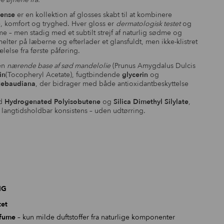
vipper.
Sense
er en kollektion af glosses skabt til at kombinere
e, komfort og tryghed. Hver gloss er
dermatologisk testet
og
me – men stadig med et subtilt strejf af naturlig sødme og
melter på læberne og efterlader et glansfuldt, men ikke-klistret
ælelse fra første påføring.
 en
nærende base af sød mandelolie
(Prunus Amygdalus Dulcis
in
(Tocopheryl Acetate), fugtbindende
glycerin
og
Rebaudiana
, der bidrager med både antioxidantbeskyttelse
ed
Hydrogenated Polyisobutene
og
Silica Dimethyl Silylate
,
langtidsholdbar konsistens – uden udtørring.
NG
tet
rfume
– kun milde duftstoffer fra naturlige komponenter