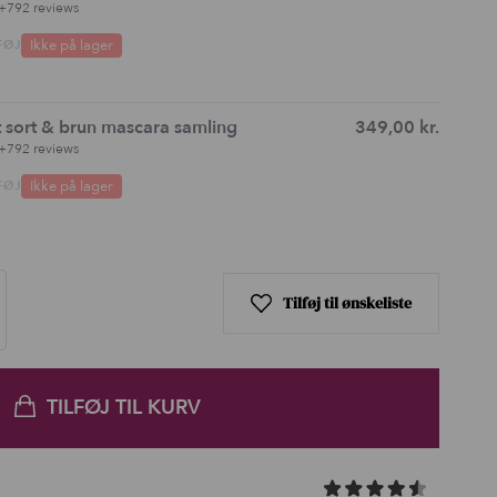
+792 reviews
Ikke på lager
FØJ
 sort & brun mascara samling
349,00
kr.
+792 reviews
Ikke på lager
FØJ
Tilføj til ønskeliste
TILFØJ TIL KURV