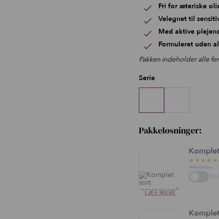
Fri for æteriske oli
Velegnet til sensit
Med aktive plejen
Formuleret uden a
Pakken indeholder alle fem
Serie
Pakkeløsninger:
Komplet
★★★★★
796,00
kr.
TIL
LÆS MERE
Komplet