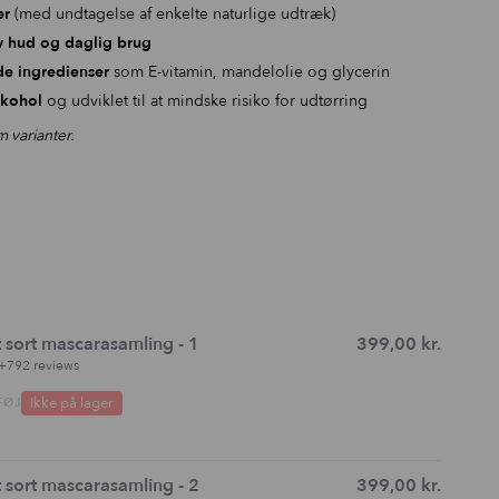
er
(med undtagelse af enkelte naturlige udtræk)
iv hud og daglig brug
de ingredienser
som E-vitamin, mandelolie og glycerin
lkohol
og udviklet til at mindske risiko for udtørring
 varianter.
 sort mascarasamling - 1
399,00
kr.
+792 reviews
Ikke på lager
FØJ
 sort mascarasamling - 2
399,00
kr.