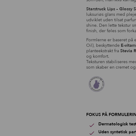
Starstruck Lips – Glossy 
luksuriøs glans med plej
udviklet uden tilsat parfu
shine. Den lette tekstur s
finish, der føles som fork
Formlerne er baseret på
Oil), beskyttende
E-vitam
planteekstrakt fra
Stevia 
og komfort.
Teksturen stabiliseres m
som skaber en cremet og 
FOKUS PÅ FORMULERI
Dermatologisk tes
Uden syntetisk pa