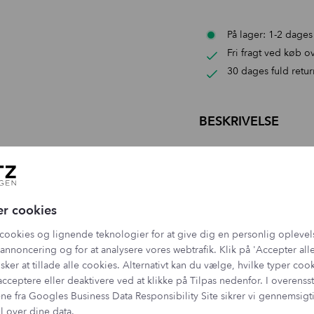
På lager: 1-2 dages
Fri fragt ved køb ov
30 dages fuld retur
BESKRIVELSE
DE FEM NUANCER
INGREDIENSER
💋
Blush on Me
En karamelrosa nuance 
eller over læbestift. I
er cookies
Nøgleingredienser i fokus:
fornemmelse.
LEVERING OG RET
cookies og lignende teknologier for at give dig en personlig oplevel
🍓
Berry Crush
(Dusty 
Prunus Amygdalus Dul
En dyb jordbærrød med 
tilfører naturlig næring
annoncering og for at analysere vores webtrafik. Klik på 'Accepter alle
Indeholder hele fem f
Tocopheryl Acetate (V
sker at tillade alle cookies. Alternativt kan du vælge, hvilke typer coo
Levering
🍈
Dreamy Melon
understøtter hudens ba
acceptere eller deaktivere ved at klikke på Tilpas nedenfor. I overen
Frisk og let peachy – 
Stevia Rebaudiana Ext
1-3 dages levering med
ne fra
Googles Business Data Responsibility Site
sikrer vi gennemsig
Myroxylon Pereirae-eks
beroligende egenskaber
Fri fragt ved køb over 
l over dine data.