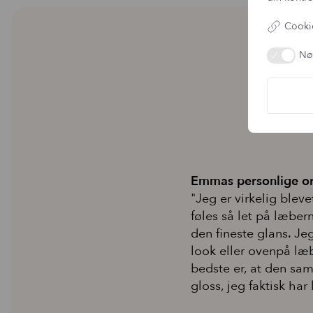
Cookie
Nø
Emmas personlige or
"Jeg er virkelig blev
føles så let på læbern
den fineste glans. Je
look eller ovenpå læbe
bedste er, at den sam
gloss, jeg faktisk har 